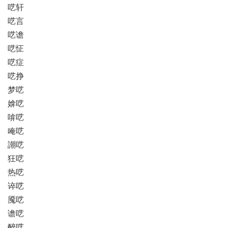
呓轩
呓言
呓谵
呓怔
呓症
呓挣
梦呓
媕呓
啽呓
唵呓
謿呓
狂呓
热呓
谇呓
魇呓
谵呓
醉呓