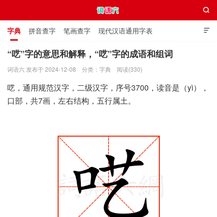

字典
拼音查字
笔画查字
现代汉语通用字表

通用规范汉字表
叠字大全
独体字大全
极简英语词典
“呓”字的意思和解释，“呓”字的成语和组词
词语六 发布于 2024-12-08
分类：
字典
阅读(330)
词语六
呓，通用规范汉字，二级汉字，序号3700，读音是（yì），
口部，共7画，左右结构，五行属土。