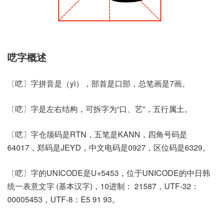
呓字概述
〔呓〕字拼音是（yì），部首是口部，总笔画是7画。
〔呓〕字是左右结构，可拆字为“口、艺”，五行属土。
〔呓〕字仓颉码是RTN，五笔是KANN，四角号码是
64017，郑码是JEYD，中文电码是0927，区位码是6329。
〔呓〕字的UNICODE是U+5453，位于UNICODE的中日韩
统一表意文字 (基本汉字)，10进制： 21587，UTF-32：
00005453，UTF-8：E5 91 93。