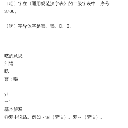
〔呓〕字在《通用规范汉字表》的二级字表中，序号
3700。
〔呓〕字异体字是囈、讛、𠾁、𡂞。
呓的意思
纠错
呓
繁：囈
yì
ㄧˋ
基本解释
◎梦中说话。例如～语（梦话）。梦～（梦话）。