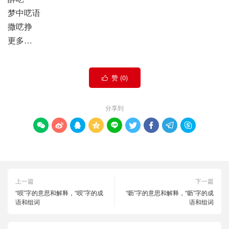
梦中呓语
撒呓挣
更多…
赞 (
0
)

分享到









上一篇
下一篇
“呗”字的意思和解释，“呗”字的成
“呖”字的意思和解释，“呖”字的成
语和组词
语和组词