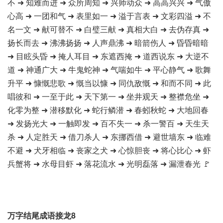
不 ➜ 知难而进 ➜ 众所周知 ➜ 兴师动众 ➜ 高高兴兴 ➜ 气傲
心高 ➜ 一团和气 ➜ 表里如一 ➜ 溢于言表 ➜ 文彩四溢 ➜ 不
名一文 ➜ 献可替不 ➜ 白璧三献 ➜ 真相大白 ➜ 去伪存真 ➜
扬长而去 ➜ 沸沸扬扬 ➜ 人声鼎沸 ➜ 暗箭伤人 ➜ 昏昏暗暗
➜ 目眩头昏 ➜ 掩人耳目 ➜ 东遮西掩 ➜ 道西说东 ➜ 大逆不
道 ➜ 神通广大 ➜ 牛鬼蛇神 ➜ 气喘如牛 ➜ 平心静气 ➜ 歌舞
升平 ➜ 慷慨悲歌 ➜ 慨当以慷 ➜ 同仇敌慨 ➜ 和而不同 ➜ 此
唱彼和 ➜ 一至于此 ➜ 天下第一 ➜ 坐井观天 ➜ 整襟危坐 ➜
化零为整 ➜ 潜移默化 ➜ 蛇行鳞潜 ➜ 春蚓秋蛇 ➜ 大地回春
➜ 发扬光大 ➜ 一触即发 ➜ 百不失一 ➜ 杀一警百 ➜ 天生天
杀 ➜ 人定胜天 ➜ 借刀杀人 ➜ 东挪西借 ➜ 避世墙东 ➜ 临难
不避 ➜ 犬牙相临 ➜ 丧家之犬 ➜ 心惊胆丧 ➜ 将心比心 ➜ 虾
兵蟹将 ➜ 水母目虾 ➜ 落花流水 ➜ 光明磊落 ➜ 漏泄春光 🚩
万字结尾成语接龙8