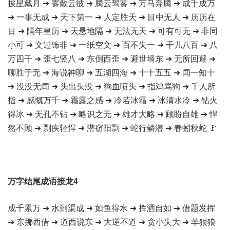
披星戴月 ➜ 雾散云披 ➜ 腾云驾雾 ➜ 万马奔腾 ➜ 成千成万
➜ 一事无成 ➜ 天下第一 ➜ 人定胜天 ➜ 目中无人 ➜ 历历在
目 ➜ 隔年皇历 ➜ 天悬地隔 ➜ 无法无天 ➜ 可有可无 ➜ 非同
小可 ➜ 文过饰非 ➜ 一纸空文 ➜ 百不失一 ➜ 千儿八百 ➜ 八
万四千 ➜ 歪七竖八 ➜ 东倒西歪 ➜ 避世墙东 ➜ 无所回避 ➜
聊胜于无 ➜ 海说神聊 ➜ 五湖四海 ➜ 十十五五 ➜ 闻一知十
➜ 没没无闻 ➜ 头出头没 ➜ 狗血喷头 ➜ 指鸡骂狗 ➜ 千人所
指 ➜ 感慨万千 ➜ 霜露之感 ➜ 冷若冰霜 ➜ 冰清水冷 ➜ 钻火
得冰 ➜ 无孔不钻 ➜ 略识之无 ➜ 雄才大略 ➜ 顾盼自雄 ➜ 悍
然不顾 ➜ 剽疾轻悍 ➜ 潜窃阳剽 ➜ 蛇行鳞潜 ➜ 春蚓秋蛇 🚩
万字结尾成语接龙4
成千累万 ➜ 水到渠成 ➜ 如鱼得水 ➜ 挥洒自如 ➜ 借题发挥
➜ 东挪西借 ➜ 道西说东 ➜ 大逆不道 ➜ 贪小失大 ➜ 羊狠狼