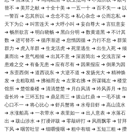
替不 ➜ 美芹之献 ➜ 十全十美 ➜ 一五一十 ➜ 百不失一 ➜ 以
一警百 ➜ 忘其所以 ➜ 念念不忘 ➜ 私心杂念 ➜ 公而忘私 ➜
天下为公 ➜ 叫苦连天 ➜ 大呼小叫 ➜ 妄自尊大 ➜ 言狂意妄
➜ 畅所欲言 ➜ 明白晓畅 ➜ 黑白分明 ➜ 数黄道黑 ➜ 不计其
数 ➜ 进可替不 ➜ 循序渐进 ➜ 怠惰因循 ➜ 力行不怠 ➜ 群策
群力 ➜ 虎入羊群 ➜ 生龙活虎 ➜ 死里逃生 ➜ 出生入死 ➜ 倾
巢而出 ➜ 意气相倾 ➜ 出其不意 ➜ 深居简出 ➜ 交浅言深 ➜
患难之交 ➜ 有备无患 ➜ 应有尽有 ➜ 因果报应 ➜ 倒果为因
➜ 东歪西倒 ➜ 道西说东 ➜ 大逆不道 ➜ 发扬光大 ➜ 精神焕
发 ➜ 去粗取精 ➜ 拂袖而去 ➜ 左萦右拂 ➜ 所谋辄左 ➜ 楼堂
馆所 ➜ 楚馆秦楼 ➜ 清清楚楚 ➜ 月白风清 ➜ 吟风弄月 ➜ 扣
壶长吟 ➜ 三环五扣 ➜ 鼎足而三 ➜ 拔山扛鼎 ➜ 一毛不拔 ➜
心口不一 ➜ 将心比心 ➜ 虾兵蟹将 ➜ 水母目虾 ➜ 高山流水
➜ 水涨船高 ➜ 一衣带水 ➜ 表里如一 ➜ 出人意表 ➜ 水落石
出 ➜ 跋山涉水 ➜ 打谩评跋 ➜ 零敲碎打 ➜ 风雨飘零 ➜ 甘拜
下风 ➜ 咽苦吐甘 ➜ 细嚼慢咽 ➜ 粗中有细 ➜ 五短三粗 ➜ 攒