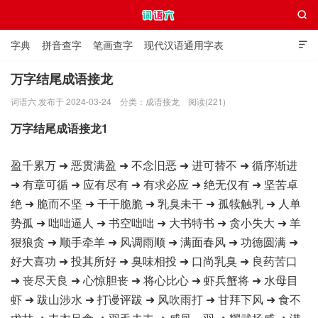

字典
拼音查字
笔画查字
现代汉语通用字表

通用规范汉字表
叠字大全
独体字大全
极简英语词典
万字结尾成语接龙
词语六 发布于 2024-03-24
分类：
成语接龙
阅读(221)
词语六
万字结尾成语接龙1
盈千累万 ➜ 恶贯满盈 ➜ 不念旧恶 ➜ 进可替不 ➜ 循序渐进
➜ 有章可循 ➜ 应有尽有 ➜ 有求必应 ➜ 绝无仅有 ➜ 坚苦卓
绝 ➜ 脆而不坚 ➜ 干干脆脆 ➜ 乳臭未干 ➜ 孤犊触乳 ➜ 人单
势孤 ➜ 咄咄逼人 ➜ 书空咄咄 ➜ 大书特书 ➜ 贪小失大 ➜ 羊
狠狼贪 ➜ 顺手牵羊 ➜ 风调雨顺 ➜ 满面春风 ➜ 功德圆满 ➜
好大喜功 ➜ 投其所好 ➜ 臭味相投 ➜ 口尚乳臭 ➜ 良药苦口
➜ 丧尽天良 ➜ 心惊胆丧 ➜ 将心比心 ➜ 虾兵蟹将 ➜ 水母目
虾 ➜ 跋山涉水 ➜ 打谩评跋 ➜ 风吹雨打 ➜ 甘拜下风 ➜ 食不