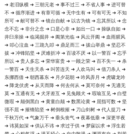
➜ 老泪纵横 ➜ 三朝元老 ➜ 事不过三 ➜ 不省人事 ➜ 进可替
不 ➜ 循序渐进 ➜ 有章可循 ➜ 无中生有 ➜ 可有可无 ➜ 不知
所可 ➜ 献可替不 ➜ 镜台自献 ➜ 以古为镜 ➜ 忘其所以 ➜ 念
念不忘 ➜ 非分之念 ➜ 口是心非 ➜ 如出一口 ➜ 操纵自如 ➜
井臼亲操 ➜ 临渴掘井 ➜ 阖第光临 ➜ 风云开阖 ➜ 血雨腥风
➜ 叩心泣血 ➜ 三跪九叩 ➜ 鼎足而三 ➜ 拔山举鼎 ➜ 坚忍不
拔 ➜ 冲锋陷坚 ➜ 厌难折冲 ➜ 百读不厌 ➜ 以一警百 ➜ 忘乎
所以 ➜ 贵人多忘 ➜ 荣华富贵 ➜ 一顾之荣 ➜ 百不失一 ➜ 杀
一警百 ➜ 天生天杀 ➜ 叫苦连天 ➜ 人欢马叫 ➜ 借刀杀人 ➜
东挪西借 ➜ 朝西暮东 ➜ 月夕花朝 ➜ 吟风弄月 ➜ 虎啸龙吟
➜ 降龙伏虎 ➜ 从天而降 ➜ 何去何从 ➜ 莫可奈何 ➜ 无適无
莫 ➜ 互通有无 ➜ 犬牙差互 ➜ 见兔顾犬 ➜ 瑕瑜互见 ➜ 白璧
微瑕 ➜ 颠倒黑白 ➜ 黄童白颠 ➜ 数黑论黄 ➜ 屈指可数 ➜ 坚
强不屈 ➜ 摧锋陷坚 ➜ 树倒根摧 ➜ 刀山剑树 ➜ 代人捉刀 ➜
千秋万代 ➜ 气象万千 ➜ 垂头丧气 ➜ 夜幕低垂 ➜ 深更半夜
➜ 讳莫如深 ➜ 供认不讳 ➜ 求过于供 ➜ 梦寐以求 ➜ 浮生若
梦 ➜ 心粗气浮 ➜ 漫不经心 ➜ 自由散漫 ➜ 渊源有自 ➜ 判若