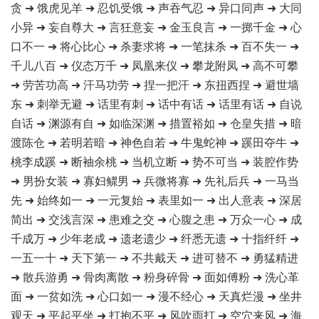
贪 ➜ 饿虎见羊 ➜ 忍饥受饿 ➜ 声吞气忍 ➜ 异口同声 ➜ 大同
小异 ➜ 妄自尊大 ➜ 言狂意妄 ➜ 金玉良言 ➜ 一掷千金 ➜ 心
口不一 ➜ 将心比心 ➜ 杀妻求将 ➜ 一笔抹杀 ➜ 百不失一 ➜
千儿八百 ➜ 仪态万千 ➜ 凤凰来仪 ➜ 攀龙附凤 ➜ 高不可攀
➜ 劳苦功高 ➜ 汗马功劳 ➜ 捏一把汗 ➜ 东扭西捏 ➜ 避世墙
东 ➜ 刺举无避 ➜ 话里有刺 ➜ 话中有话 ➜ 话里有话 ➜ 自说
自话 ➜ 渊源有自 ➜ 如临深渊 ➜ 措置裕如 ➜ 仓皇失措 ➜ 暗
渡陈仓 ➜ 若明若暗 ➜ 神色自若 ➜ 牛鬼蛇神 ➜ 蹊田夺牛 ➜
桃李成蹊 ➜ 断袖余桃 ➜ 当机立断 ➜ 势不可当 ➜ 装腔作势
➜ 男扮女装 ➜ 寡妇鳏男 ➜ 兵微将寡 ➜ 先礼后兵 ➜ 一马当
先 ➜ 始终如一 ➜ 一元复始 ➜ 表里如一 ➜ 出人意表 ➜ 深居
简出 ➜ 交浅言深 ➜ 患难之交 ➜ 心腹之患 ➜ 万众一心 ➜ 成
千成万 ➜ 少年老成 ➜ 遗老遗少 ➜ 纤悉无遗 ➜ 十指纤纤 ➜
一五一十 ➜ 天下第一 ➜ 不共戴天 ➜ 进可替不 ➜ 勇猛精进
➜ 散兵游勇 ➜ 骨肉离散 ➜ 粉身碎骨 ➜ 面如傅粉 ➜ 洗心革
面 ➜ 一贫如洗 ➜ 心口如一 ➜ 漫不经心 ➜ 天真烂漫 ➜ 坐井
观天 ➜ 平起平坐 ➜ 打抱不平 ➜ 风吹雨打 ➜ 空穴来风 ➜ 海