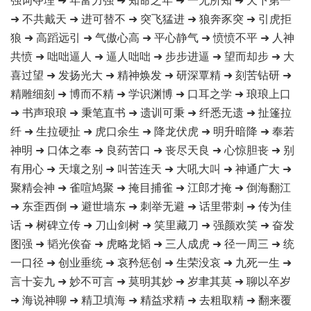
➜ 不共戴天 ➜ 进可替不 ➜ 突飞猛进 ➜ 狼奔豕突 ➜ 引虎拒
狼 ➜ 高蹈远引 ➜ 气傲心高 ➜ 平心静气 ➜ 愤愤不平 ➜ 人神
共愤 ➜ 咄咄逼人 ➜ 逼人咄咄 ➜ 步步进逼 ➜ 望而却步 ➜ 大
喜过望 ➜ 发扬光大 ➜ 精神焕发 ➜ 研深覃精 ➜ 刻苦钻研 ➜
精雕细刻 ➜ 博而不精 ➜ 学识渊博 ➜ 口耳之学 ➜ 琅琅上口
➜ 书声琅琅 ➜ 秉笔直书 ➜ 遗训可秉 ➜ 纤悉无遗 ➜ 扯篷拉
纤 ➜ 生拉硬扯 ➜ 虎口余生 ➜ 降龙伏虎 ➜ 明升暗降 ➜ 奉若
神明 ➜ 口体之奉 ➜ 良药苦口 ➜ 丧尽天良 ➜ 心惊胆丧 ➜ 别
有用心 ➜ 天壤之别 ➜ 叫苦连天 ➜ 大吼大叫 ➜ 神通广大 ➜
聚精会神 ➜ 雀喧鸠聚 ➜ 掩目捕雀 ➜ 江郎才掩 ➜ 倒海翻江
➜ 东歪西倒 ➜ 避世墙东 ➜ 刺举无避 ➜ 话里带刺 ➜ 传为佳
话 ➜ 树碑立传 ➜ 刀山剑树 ➜ 笑里藏刀 ➜ 强颜欢笑 ➜ 奋发
图强 ➜ 韬光俟奋 ➜ 虎略龙韬 ➜ 三人成虎 ➜ 径一周三 ➜ 统
一口径 ➜ 创业垂统 ➜ 哀矜惩创 ➜ 生荣没哀 ➜ 九死一生 ➜
言十妄九 ➜ 妙不可言 ➜ 莫明其妙 ➜ 岁聿其莫 ➜ 聊以卒岁
➜ 海说神聊 ➜ 精卫填海 ➜ 精益求精 ➜ 去粗取精 ➜ 翻来覆