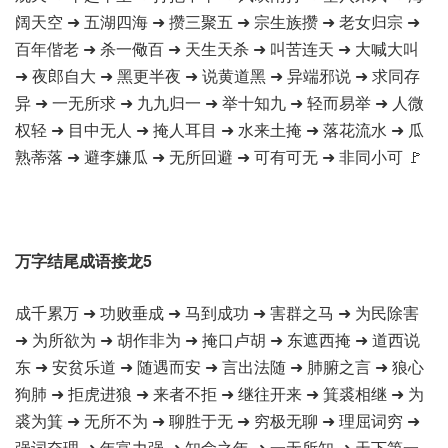
阔天空 ➜ 五湖四海 ➜ 攒三聚五 ➜ 宗生族攒 ➜ 老女归宗 ➜
百年偕老 ➜ 杀一儆百 ➜ 天生天杀 ➜ 叫苦连天 ➜ 大喊大叫
➜ 夜郎自大 ➜ 黑更半夜 ➜ 说黄道黑 ➜ 异端邪说 ➜ 求同存
异 ➜ 一无所求 ➜ 九九归一 ➜ 举十知九 ➜ 轻而易举 ➜ 人微
权轻 ➜ 目中无人 ➜ 掩人耳目 ➜ 水来土掩 ➜ 落花流水 ➜ 瓜
熟蒂落 ➜ 避李嫌瓜 ➜ 无所回避 ➜ 可有可无 ➜ 非同小可 🚩
万字结尾成语接龙5
成千累万 ➜ 功败垂成 ➜ 马到成功 ➜ 害群之马 ➜ 为民除害
➜ 为所欲为 ➜ 胡作非为 ➜ 掩口卢胡 ➜ 东遮西掩 ➜ 道西说
东 ➜ 安贫乐道 ➜ 随遇而安 ➜ 言出法随 ➜ 肺腑之言 ➜ 狼心
狗肺 ➜ 拒虎进狼 ➜ 来者不拒 ➜ 继往开来 ➜ 箕裘相继 ➜ 为
裘为箕 ➜ 无所不为 ➜ 聊胜于无 ➜ 穷极无聊 ➜ 理屈词穷 ➜
强词夺理 ➜ 年富力强 ➜ 知命之年 ➜ 一无所知 ➜ 天下第一