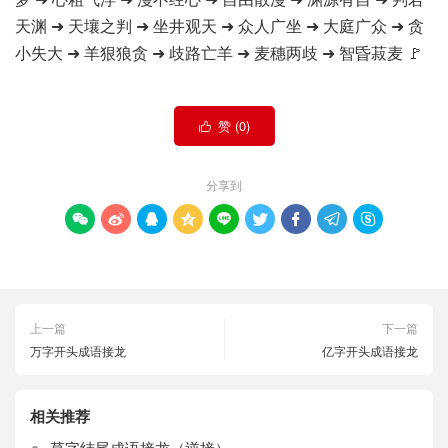
天渊 ➜ 天壤之判 ➜ 坐井观天 ➜ 众人广坐 ➜ 大庭广众 ➜ 贪
小失大 ➜ 羊狠狼贪 ➜ 歧路亡羊 ➜ 麦穗两歧 ➜ 智昏菽麦 🚩
赞 (
0
)

分享到









上一篇
下一篇
万字开头成语接龙
亿字开头成语接龙
相关推荐
草字结尾成语接龙（逆接）