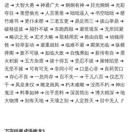
进 ➜ 大智大勇 ➜ 神通广大 ➜ 炯炯有神 ➜ 目光炯炯 ➜ 光彩
夺目 ➜ 凿壁偷光 ➜ 人言凿凿 ➜ 咄咄逼人 ➜ 书空咄咄 ➜ 罄
竹难书 ➜ 更仆未罄 ➜ 三老五更 ➜ 鼎足而三 ➜ 拔山举鼎 ➜
破格提拔 ➜ 颠扑不破 ➜ 东跑西颠 ➜ 避世墙东 ➜ 无所回避
➜ 略识之无 ➜ 宏才大略 ➜ 取精用宏 ➜ 咎由自取 ➜ 动辄得
咎 ➜ 轻举妄动 ➜ 避重就轻 ➜ 临难不避 ➜ 阖第光临 ➜ 纵横
捭阖 ➜ 敌不可纵 ➜ 如临大敌 ➜ 自愧弗如 ➜ 薪传有自 ➜ 厝
火积薪 ➜ 五方杂厝 ➜ 拔十得五 ➜ 坚忍不拔 ➜ 摧锋陷坚 ➜
无坚不摧 ➜ 可有可无 ➜ 非同小可 ➜ 口是心非 ➜ 良药苦口
➜ 存心不良 ➜ 一息尚存 ➜ 百不失一 ➜ 千儿八百 ➜ 仪态万
千 ➜ 凤皇来仪 ➜ 雕龙画凤 ➜ 朽木难雕 ➜ 没而不朽 ➜ 神出
鬼没 ➜ 料事如神 ➜ 出乎意料 ➜ 深居简出 ➜ 博大精深 ➜ 地
大物博 ➜ 别有天地 ➜ 天壤之别 ➜ 人定胜天 ➜ 目中无人 🚩
万字结尾成语接龙3