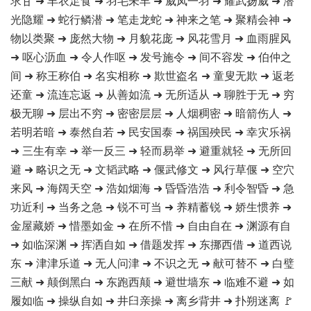
求甘 ➜ 丰衣足食 ➜ 羽毛未丰 ➜ 威凤一羽 ➜ 耀武扬威 ➜ 潜
光隐耀 ➜ 蛇行鳞潜 ➜ 笔走龙蛇 ➜ 神来之笔 ➜ 聚精会神 ➜
物以类聚 ➜ 庞然大物 ➜ 月貌花庞 ➜ 风花雪月 ➜ 血雨腥风
➜ 呕心沥血 ➜ 令人作呕 ➜ 发号施令 ➜ 间不容发 ➜ 伯仲之
间 ➜ 称王称伯 ➜ 名实相称 ➜ 欺世盗名 ➜ 童叟无欺 ➜ 返老
还童 ➜ 流连忘返 ➜ 从善如流 ➜ 无所适从 ➜ 聊胜于无 ➜ 穷
极无聊 ➜ 层出不穷 ➜ 密密层层 ➜ 人烟稠密 ➜ 暗箭伤人 ➜
若明若暗 ➜ 泰然自若 ➜ 民安国泰 ➜ 祸国殃民 ➜ 幸灾乐祸
➜ 三生有幸 ➜ 举一反三 ➜ 轻而易举 ➜ 避重就轻 ➜ 无所回
避 ➜ 略识之无 ➜ 文韬武略 ➜ 偃武修文 ➜ 风行草偃 ➜ 空穴
来风 ➜ 海阔天空 ➜ 浩如烟海 ➜ 昏昏浩浩 ➜ 利令智昏 ➜ 急
功近利 ➜ 当务之急 ➜ 锐不可当 ➜ 养精蓄锐 ➜ 娇生惯养 ➜
金屋藏娇 ➜ 惜墨如金 ➜ 在所不惜 ➜ 自由自在 ➜ 渊源有自
➜ 如临深渊 ➜ 挥洒自如 ➜ 借题发挥 ➜ 东挪西借 ➜ 道西说
东 ➜ 津津乐道 ➜ 无人问津 ➜ 不识之无 ➜ 献可替不 ➜ 白璧
三献 ➜ 颠倒黑白 ➜ 东跑西颠 ➜ 避世墙东 ➜ 临难不避 ➜ 如
履如临 ➜ 操纵自如 ➜ 井臼亲操 ➜ 离乡背井 ➜ 扑朔迷离 🚩