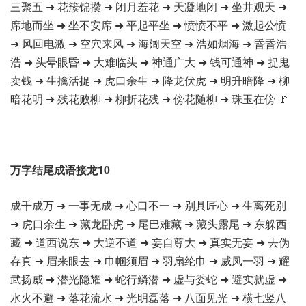
三聚五 ➜ 花簇锦攒 ➜ 闭月羞花 ➜ 天凝地闭 ➜ 坐井观天 ➜
席地而坐 ➜ 坐不安席 ➜ 平起平坐 ➜ 愤愤不平 ➜ 激起公愤
➜ 风回电激 ➜ 空穴来风 ➜ 海阔天空 ➜ 浩如烟海 ➜ 昏昏浩
浩 ➜ 头晕眼昏 ➜ 大难临头 ➜ 神通广大 ➜ 钱可通神 ➜ 捉鬼
卖钱 ➜ 生擒活捉 ➜ 虎口余生 ➜ 降龙伏虎 ➜ 明升暗降 ➜ 柳
暗花明 ➜ 残花败柳 ➜ 柳折花残 ➜ 傍花随柳 ➜ 珠玉在傍 🚩
万字结尾成语接龙10
成千成万 ➜ 一事无成 ➜ 心口不一 ➜ 别具匠心 ➜ 生离死别
➜ 虎口余生 ➜ 藏龙卧虎 ➜ 尾巴难藏 ➜ 藏头露尾 ➜ 东躲西
藏 ➜ 道西说东 ➜ 大逆不道 ➜ 妄自尊大 ➜ 真实无妄 ➜ 去伪
存真 ➜ 眉来眼去 ➜ 巾帼须眉 ➜ 羽扇纶巾 ➜ 威凤一羽 ➜ 耀
武扬威 ➜ 潜光隐耀 ➜ 蛇行鳞潜 ➜ 虚与委蛇 ➜ 避实就虚 ➜
水火不避 ➜ 落花流水 ➜ 光明磊落 ➜ 八面见光 ➜ 横七竖八