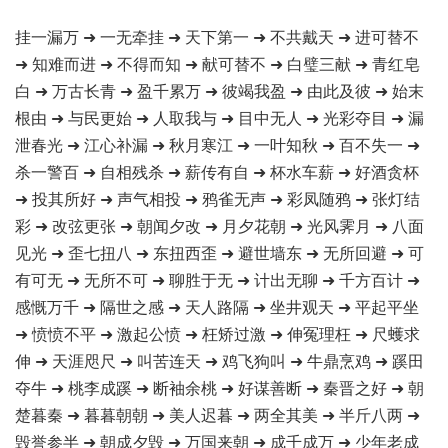
挂一漏万 ➜ 一无牵挂 ➜ 天下第一 ➜ 不共戴天 ➜ 进可替不
➜ 知难而进 ➜ 不得而知 ➜ 献可替不 ➜ 白璧三献 ➜ 青红皂
白 ➜ 万古长青 ➜ 盈千累万 ➜ 彼竭我盈 ➜ 由此及彼 ➜ 始末
根由 ➜ 与民更始 ➜ 人取我与 ➜ 目中无人 ➜ 光彩夺目 ➜ 漏
泄春光 ➜ 江心补漏 ➜ 秋月寒江 ➜ 一叶知秋 ➜ 百不失一 ➜
杀一警百 ➜ 自相残杀 ➜ 薪传有自 ➜ 杯水车薪 ➜ 好酒贪杯
➜ 投其所好 ➜ 声气相投 ➜ 鸦雀无声 ➜ 彩凤随鸦 ➜ 张灯结
彩 ➜ 改弦更张 ➜ 朝闻夕改 ➜ 月夕花朝 ➜ 光风霁月 ➜ 八面
见光 ➜ 歪七扭八 ➜ 东扭西歪 ➜ 避世墙东 ➜ 无所回避 ➜ 可
有可无 ➜ 无所不可 ➜ 聊胜于无 ➜ 计出无聊 ➜ 千方百计 ➜
感慨万千 ➜ 隔世之感 ➜ 天人路隔 ➜ 坐井观天 ➜ 平起平坐
➜ 愤愤不平 ➜ 激起公愤 ➜ 枉矫过激 ➜ 伸冤理枉 ➜ 尺蠖求
伸 ➜ 天涯咫尺 ➜ 叫苦连天 ➜ 鸡飞狗叫 ➜ 牛鼎烹鸡 ➜ 蹊田
夺牛 ➜ 桃李成蹊 ➜ 断袖余桃 ➜ 好谋善断 ➜ 秦晋之好 ➜ 朝
楚暮秦 ➜ 暮暮朝朝 ➜ 美人迟暮 ➜ 两全其美 ➜ 半斤八两 ➜
毁誉参半 ➜ 朝成夕毁 ➜ 万国来朝 ➜ 成千成万 ➜ 少年老成