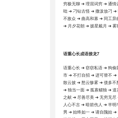
穷极无聊 ➜ 理屈词穷 ➜ 通情
咄 ➜ 刁钻古怪 ➜ 撒泼放刁 ➜
不敌众 ➜ 曲高和寡 ➜ 同工异
➜ 月夕花朝 ➜ 披星戴月 ➜ 雾
语重心长成语接龙7
语重心长 ➜ 窃窃私语 ➜ 狗偷
市 ➜ 不打自招 ➜ 进可替不 ➜
散云披 ➜ 愁云惨雾 ➜ 债多不
➜ 独当一面 ➜ 孤寡鳏独 ➜ 道
之献 ➜ 尽善尽美 ➜ 无穷无尽 
人心不古 ➜ 暗箭伤人 ➜ 半明
男 ➜ 始终如一 ➜ 请自隗始 ➜