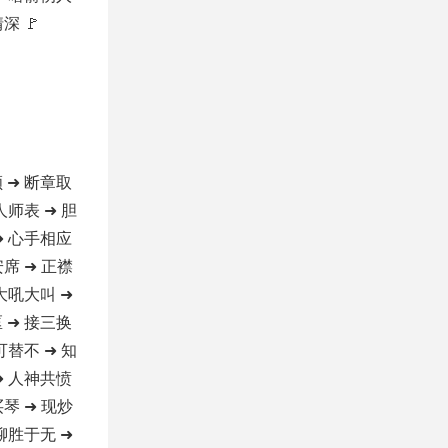
深 🚩
 ➜ 断章取
人师表 ➜ 胆
➜ 心手相应
安席 ➜ 正襟
 大吼大叫 ➜
 ➜ 接三换
可替不 ➜ 知
➜ 人神共愤
买琴 ➜ 现炒
 聊胜于无 ➜