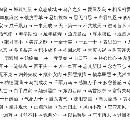
狗窃 ➜ 城狐社鼠 ➜ 众志成城 ➜ 乌合之众 ➜ 爱屋及乌 ➜ 相亲相爱
 羊狠狼贪 ➜ 饿虎吞羊 ➜ 忍饥挨饿 ➜ 忍无可忍 ➜ 声吞气忍 ➜ 鸦
寂 ➜ 成千累万 ➜ 一事无成 ➜ 天下第一 ➜ 不共戴天 ➜ 进可替不 
指气使 ➜ 寿享期颐 ➜ 延年益寿 ➜ 鱼龙曼延 ➜ 浑水摸鱼 ➜ 返虚
➜ 献可替不 ➜ 美芹之献 ➜ 十全十美 ➜ 一五一十 ➜ 表里如一 ➜
恶恶 ➜ 多多益善 ➜ 积少成多 ➜ 祸因恶积 ➜ 天灾人祸 ➜ 叫苦连天
 一团漆黑 ➜ 始终如一 ➜ 一元复始 ➜ 心口不一 ➜ 将心比心 ➜ 杀
百 ➜ 一笔抹杀 ➜ 百不失一 ➜ 以一奉百 ➜ 忘其所以 ➜ 念念不忘 
无不克 ➜ 内外夹攻 ➜ 攘外安内 ➜ 熙熙攘攘 ➜ 物阜民熙 ➜ 庞然
➜ 功德圆满 ➜ 马到成功 ➜ 千军万马 ➜ 感慨万千 ➜ 多愁善感 ➜
人亡 ➜ 白手成家 ➜ 颠倒黑白 ➜ 东跑西颠 ➜ 马首欲东 ➜ 塞翁失马
 千日醉酒 ➜ 气象万千 ➜ 垂头丧气 ➜ 涕泪交垂 ➜ 痛哭流涕 ➜ 丧
别 ➜ 坐井观天 ➜ 正襟危坐 ➜ 改邪归正 ➜ 风雨不改 ➜ 空穴来风 
一漏万 ➜ 寸丝不挂 ➜ 铢两分寸 ➜ 以镒称铢 ➜ 忘乎所以 ➜ 过目不