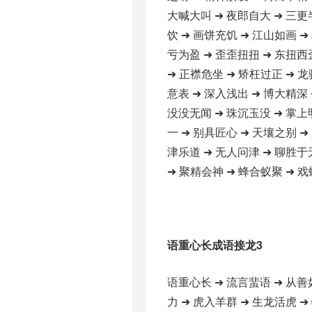
大喊大叫 ➜ 夜郎自大 ➜ 三更
饮 ➜ 画饼充饥 ➜ 江山如画 ➜
亏为盈 ➜ 歪歪扭扭 ➜ 东扭西
➜ 正襟危坐 ➜ 矫枉过正 ➜ 龙
意表 ➜ 深入浅出 ➜ 博大精深 
没没无闻 ➜ 珠沉玉没 ➜ 掌上
一 ➜ 别具匠心 ➜ 天壤之别 ➜
津乐道 ➜ 无人问津 ➜ 聊胜于
➜ 聚精会神 ➜ 蜂合蚁聚 ➜ 戏
语重心长成语接龙3
语重心长 ➜ 流言蜚语 ➜ 从善
力 ➜ 虎入羊群 ➜ 生龙活虎 ➜