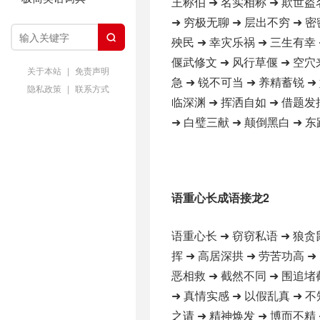
王称伯 ➜ 名实相称 ➜ 欺世盗
➜ 穷极无聊 ➜ 层出不穷 ➜ 密

殃民 ➜ 幸灾乐祸 ➜ 三生有幸 
偃武修文 ➜ 风行草偃 ➜ 空穴
关于本站
|
免责声明
急 ➜ 锐不可当 ➜ 养精蓄锐 ➜
隐私政策
|
联系方式
临深渊 ➜ 挥洒自如 ➜ 借题发
➜ 白璧三献 ➜ 颠倒黑白 ➜ 东
语重心长成语接龙2
语重心长 ➜ 窃窃私语 ➜ 狼贪
挥 ➜ 高居深拱 ➜ 劳苦功高 ➜
恶相救 ➜ 截然不同 ➜ 围追堵
➜ 真情实感 ➜ 以假乱真 ➜ 不
之请 ➜ 精神焕发 ➜ 博而不精 