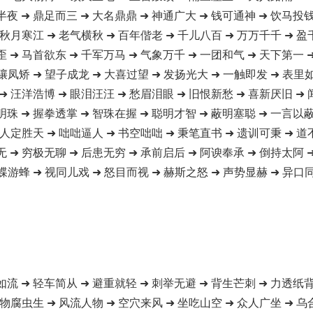
半夜 ➜ 鼎足而三 ➜ 大名鼎鼎 ➜ 神通广大 ➜ 钱可通神 ➜ 饮马投钱
 秋月寒江 ➜ 老气横秋 ➜ 百年偕老 ➜ 千儿八百 ➜ 万万千千 ➜ 盈
歪 ➜ 马首欲东 ➜ 千军万马 ➜ 气象万千 ➜ 一团和气 ➜ 天下第一 
骧凤矫 ➜ 望子成龙 ➜ 大喜过望 ➜ 发扬光大 ➜ 一触即发 ➜ 表里
➜ 汪洋浩博 ➜ 眼泪汪汪 ➜ 愁眉泪眼 ➜ 旧恨新愁 ➜ 喜新厌旧 ➜
明珠 ➜ 握拳透掌 ➜ 智珠在握 ➜ 聪明才智 ➜ 蔽明塞聪 ➜ 一言以蔽
 人定胜天 ➜ 咄咄逼人 ➜ 书空咄咄 ➜ 秉笔直书 ➜ 遗训可秉 ➜ 道
无 ➜ 穷极无聊 ➜ 后患无穷 ➜ 承前启后 ➜ 阿谀奉承 ➜ 倒持太阿 
蝶游蜂 ➜ 视同儿戏 ➜ 怒目而视 ➜ 赫斯之怒 ➜ 声势显赫 ➜ 异口同
如流 ➜ 轻车简从 ➜ 避重就轻 ➜ 刺举无避 ➜ 背生芒刺 ➜ 力透纸背
 物腐虫生 ➜ 风流人物 ➜ 空穴来风 ➜ 坐吃山空 ➜ 众人广坐 ➜ 乌