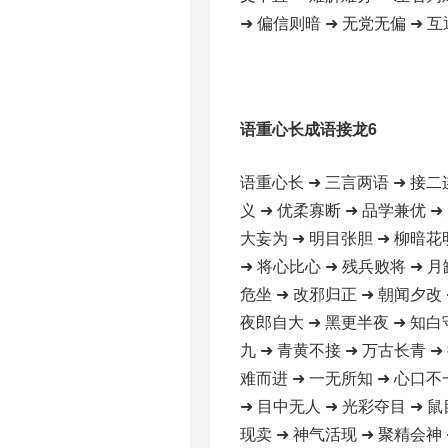
➜ 偏信则暗 ➜ 无党无偏 ➜ 互
语重心长成语接龙6
语重心长 ➜ 三言两语 ➜ 接二
义 ➜ 优柔寡断 ➜ 品学兼优 ➜
大妄为 ➜ 明目张胆 ➜ 柳暗花
➜ 将心比心 ➜ 残兵败将 ➜ 月
危坐 ➜ 改邪归正 ➜ 朝闻夕改 
夜郎自大 ➜ 黑更半夜 ➜ 知白
九 ➜ 青黄不接 ➜ 万古长青 ➜
难而进 ➜ 一无所知 ➜ 心口不
➜ 目中无人 ➜ 光彩夺目 ➜ 鼠
现卖 ➜ 神气活现 ➜ 聚精会神 