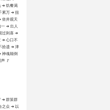
 ➜ 饥餐渴
千累万 ➜ 扭
➜ 坐井观天
如一 ➜ 出人
 闻过则喜 ➜
 ➜ 心口不
不拾遗 ➜ 津
➜ 神魂颠倒
声 🚩
 ➜ 群策群
合之众 ➜ 以