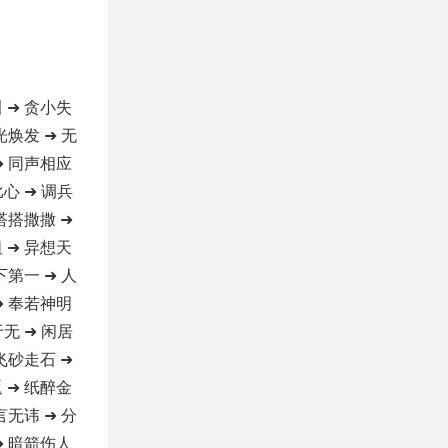
 ➜ 贪小失
光焕发 ➜ 无
➜ 同声相应
比心 ➜ 调兵
 搭搭撒撒 ➜
 ➜ 异想天
下第一 ➜ 人
➜ 奉若神明
于无 ➜ 闲居
 飞砂走石 ➜
 ➜ 纸醉金
言无讳 ➜ 分
➜ 暗箭伤人