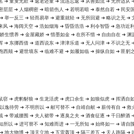
名 ➜ 童叟无欺 ➜ 返老还童 ➜ 流连忘返 ➜ 从善如流 ➜ 无所适从 
密层层 ➜ 人烟稠密 ➜ 暗箭伤人 ➜ 若明若暗 ➜ 泰然自若 ➜ 民安
➜ 举一反三 ➜ 轻而易举 ➜ 避重就轻 ➜ 无所回避 ➜ 略识之无 ➜
来风 ➜ 海阔天空 ➜ 浩如烟海 ➜ 昏昏浩浩 ➜ 利令智昏 ➜ 急功近利
 娇生惯养 ➜ 金屋藏娇 ➜ 惜墨如金 ➜ 在所不惜 ➜ 自由自在 ➜ 渊
挥 ➜ 东挪西借 ➜ 道西说东 ➜ 津津乐道 ➜ 无人问津 ➜ 不识之无 
跑西颠 ➜ 避世墙东 ➜ 临难不避 ➜ 如履如临 ➜ 操纵自如 ➜ 匪躬之
鼠窃 ➜ 虎豹豺狼 ➜ 生龙活虎 ➜ 虎口余生 ➜ 如狼似虎 ➜ 挥洒自如
 以逸待劳 ➜ 不明所以 ➜ 献可替不 ➜ 自靖自献 ➜ 薪传有自 ➜ 救
截 ➜ 带减腰围 ➜ 夫人裙带 ➜ 逐臭之夫 ➜ 酒食征逐 ➜ 千日醉酒 
知所以 ➜ 进可替不 ➜ 知难而进 ➜ 一无所知 ➜ 始终如一 ➜ 请自
➜ 地大物博 ➜ 顶天立地 ➜ 五雷轰顶 ➜ 隔三差五 ➜ 天人路隔 ➜