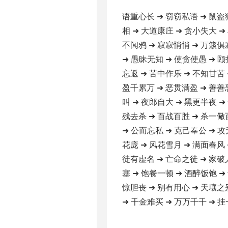
语重心长 ➜ 窃窃私语 ➜ 鼠盗
相 ➜ 大道康庄 ➜ 贪小失大 ➜
不闻鸦 ➜ 寂寂悄悄 ➜ 万籁俱
➜ 愚昧无知 ➜ 使贪使愚 ➜ 颐
忘返 ➜ 苦中作乐 ➜ 不知甘苦 
盈千累万 ➜ 恶贯满盈 ➜ 善善
叫 ➜ 夜郎自大 ➜ 黑更半夜 ➜
残去杀 ➜ 百战百胜 ➜ 杀一儆
➜ 公而忘私 ➜ 克己奉公 ➜ 攻
花庞 ➜ 风花雪月 ➜ 满面春风 
徒有虚名 ➜ 亡命之徒 ➜ 家破
塞 ➜ 饱餐一顿 ➜ 酒醉饭饱 ➜
惊胆丧 ➜ 别有用心 ➜ 天壤之
➜ 千金难买 ➜ 万万千千 ➜ 挂