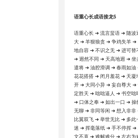
语重心长成语接龙5
语重心长 ➜ 流言蜚语 ➜ 随波
大 ➜ 羊狠狼贪 ➜ 争鸡失羊 ➜
地自容 ➜ 不识之无 ➜ 进可替
➜ 迥然不同 ➜ 天高地迥 ➜ 坐
遣将 ➜ 油腔滑调 ➜ 春雨如油 
花花搭搭 ➜ 闭月羞花 ➜ 天凝
开 ➜ 大同小异 ➜ 妄自尊大 ➜
定胜天 ➜ 咄咄逼人 ➜ 书空咄
➜ 口体之奉 ➜ 如出一口 ➜ 操
无聊 ➜ 非同等闲 ➜ 想入非非 
比翼双飞 ➜ 举世无比 ➜ 多此
迷 ➜ 挥毫落纸 ➜ 手不停挥 ➜
文不直 ➜ 难解难分 ➜ 左右为