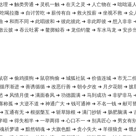
达理 ➜ 触类旁通 ➜ 灵机一触 ➜ 在天之灵 ➜ 人亡物在 ➜ 咄咄逼人
 吃喝拉撒 ➜ 自讨苦吃 ➜ 薪传有自 ➜ 救火投薪 ➜ 坐视不救 ➜ 众
曲 ➜ 和而不同 ➜ 此唱彼和 ➜ 彼此彼此 ➜ 非此即彼 ➜ 想入非非 
散云披 ➜ 吞云吐雾 ➜ 鳌掷鲸吞 ➜ 龙伯钓鳌 ➜ 车水马龙 ➜ 安步当
鼠窃 ➜ 偷鸡摸狗 ➜ 鼠窃狗偷 ➜ 城狐社鼠 ➜ 价值连城 ➜ 市无二价
 循序渐进 ➜ 善诱循循 ➜ 改恶行善 ➜ 朝令夕改 ➜ 月夕花朝 ➜ 披
愁 ➜ 风情月债 ➜ 满面春风 ➜ 功德圆满 ➜ 马到成功 ➜ 非驴非马 
寡称孤 ➜ 大逆不道 ➜ 神通广大 ➜ 钱可通神 ➜ 不名一钱 ➜ 献可
➜ 互通有无 ➜ 根据槃互 ➜ 斩草除根 ➜ 满门抄斩 ➜ 肠肥脑满 ➜
半暗 ➜ 得失相半 ➜ 一举两得 ➜ 心口不一 ➜ 别具匠心 ➜ 男女有别
 魂祈梦请 ➜ 黯然销魂 ➜ 大旗色黯 ➜ 贪小失大 ➜ 羊很狼贪 ➜ 饿