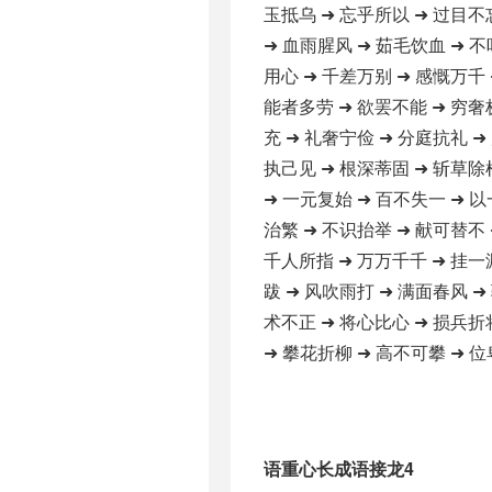
玉抵乌 ➜ 忘乎所以 ➜ 过目不
➜ 血雨腥风 ➜ 茹毛饮血 ➜ 不
用心 ➜ 千差万别 ➜ 感慨万千 
能者多劳 ➜ 欲罢不能 ➜ 穷奢
充 ➜ 礼奢宁俭 ➜ 分庭抗礼 ➜
执己见 ➜ 根深蒂固 ➜ 斩草除
➜ 一元复始 ➜ 百不失一 ➜ 以
治繁 ➜ 不识抬举 ➜ 献可替不 
千人所指 ➜ 万万千千 ➜ 挂一
跋 ➜ 风吹雨打 ➜ 满面春风 ➜
术不正 ➜ 将心比心 ➜ 损兵折
➜ 攀花折柳 ➜ 高不可攀 ➜ 位
语重心长成语接龙4