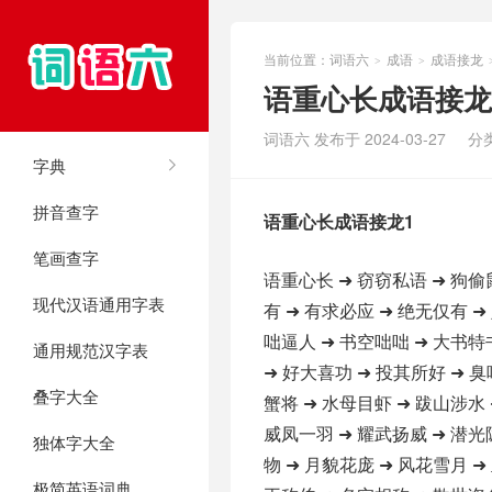
当前位置：
词语六
成语
成语接龙
>
>
语重心长成语接龙
词语六 发布于 2024-03-27
分
字典
拼音查字
语重心长成语接龙1
笔画查字
语重心长 ➜ 窃窃私语 ➜ 狗偷
现代汉语通用字表
有 ➜ 有求必应 ➜ 绝无仅有 ➜
咄逼人 ➜ 书空咄咄 ➜ 大书特
通用规范汉字表
➜ 好大喜功 ➜ 投其所好 ➜ 臭
叠字大全
蟹将 ➜ 水母目虾 ➜ 跋山涉水 
威凤一羽 ➜ 耀武扬威 ➜ 潜光
独体字大全
物 ➜ 月貌花庞 ➜ 风花雪月 ➜
极简英语词典