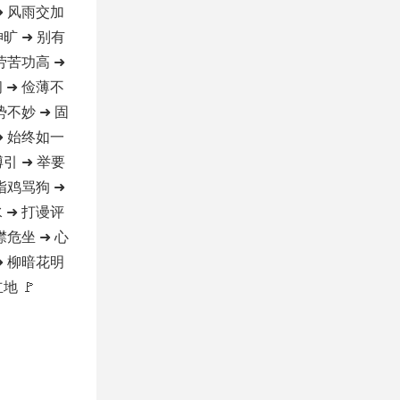
➜ 风雨交加
神旷 ➜ 别有
 劳苦功高 ➜
 ➜ 俭薄不
势不妙 ➜ 固
➜ 始终如一
博引 ➜ 举要
 指鸡骂狗 ➜
 ➜ 打谩评
襟危坐 ➜ 心
➜ 柳暗花明
地 🚩