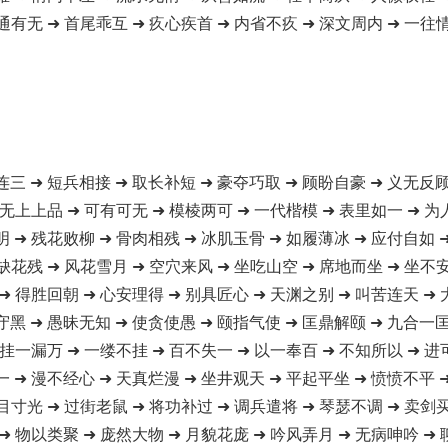
通有无 ➜ 首尾乖互 ➜ 疚心疾首 ➜ 内省不疚 ➜ 深文周内 ➜ 一往情
连三 ➜ 短兵相接 ➜ 取长补短 ➜ 豪夺巧取 ➜ 顾盼自豪 ➜ 义无反顾
 无上上品 ➜ 可有可无 ➜ 模棱两可 ➜ 一代楷模 ➜ 表里如一 ➜ 为
明 ➜ 残花败柳 ➜ 骨肉相残 ➜ 冰肌玉骨 ➜ 如履薄冰 ➜ 应付自如 
缺花残 ➜ 风花雪月 ➜ 空穴来风 ➜ 坐吃山空 ➜ 席地而坐 ➜ 坐不
➜ 得胜回朝 ➜ 心安理得 ➜ 别具匠心 ➜ 天渊之别 ➜ 叫苦连天 ➜
守黑 ➜ 愚昧无知 ➜ 使贪使愚 ➜ 颐指气使 ➜ 匡鼎解颐 ➜ 九合一匡
 挂一漏万 ➜ 一缕不挂 ➜ 百不失一 ➜ 以一奉百 ➜ 不知所以 ➜ 进
一 ➜ 漫不经心 ➜ 天真烂漫 ➜ 坐井观天 ➜ 平起平坐 ➜ 愤愤不平 
目寸光 ➜ 过街老鼠 ➜ 将功补过 ➜ 调兵遣将 ➜ 琴瑟不调 ➜ 卖剑
➜ 物以类聚 ➜ 庞然大物 ➜ 月貌花庞 ➜ 吟风弄月 ➜ 无病呻吟 ➜