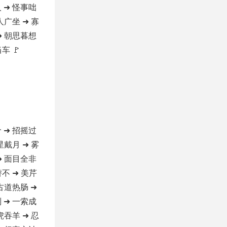
 ➜ 怪事咄
人广坐 ➜ 寡
➜ 朝思暮想
车 🚩
 ➜ 招摇过
星戴月 ➜ 雾
➜ 面目全非
替不 ➜ 美芹
 古道热肠 ➜
 ➜ 一索成
虎吞羊 ➜ 忍