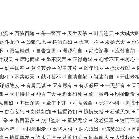
逐流 ➜ 百依百随 ➜ 杀一警百 ➜ 天生天杀 ➜ 叫苦连天 ➜ 大喊大叫
 虎斗龙争 ➜ 如狼似虎 ➜ 挥洒自如 ➜ 大笔一挥 ➜ 发扬光大 ➜ 容
不 ➜ 勇猛精进 ➜ 自告奋勇 ➜ 渊源有自 ➜ 如临深渊 ➜ 应付自如 
井观天 ➜ 席地而坐 ➜ 坐不安席 ➜ 正襟危坐 ➜ 心术不正 ➜ 将心
➜ 妙手回春 ➜ 莫名其妙 ➜ 岁聿其莫 ➜ 凶年饥岁 ➜ 撒泼行凶 ➜
地闭 ➜ 不共戴天 ➜ 献可替不 ➜ 自靖自献 ➜ 祖述有自 ➜ 开山老祖
 谋虚逐妄 ➜ 有勇无谋 ➜ 应有尽有 ➜ 有求必应 ➜ 一无所有 ➜ 天
咄 ➜ 大书特书 ➜ 神通广大 ➜ 料事如神 ➜ 偷工减料 ➜ 明抢暗偷 
纵自如 ➜ 井臼亲操 ➜ 牵牛下井 ➜ 利惹名牵 ➜ 无往不利 ➜ 聊胜
➜ 痴心妄想 ➜ 如梦如痴 ➜ 措置裕如 ➜ 惊慌失措 ➜ 石破天惊 ➜
一举 ➜ 名目繁多 ➜ 欺世盗名 ➜ 童叟无欺 ➜ 返老归童 ➜ 迷而不返
 爱不释手 ➜ 相亲相爱 ➜ 出将入相 ➜ 深入浅出 ➜ 讳莫如深 ➜ 直
难 ➜ 情同羊左 ➜ 流水无情 ➜ 从善如流 ➜ 轻车简从 ➜ 人微权轻 