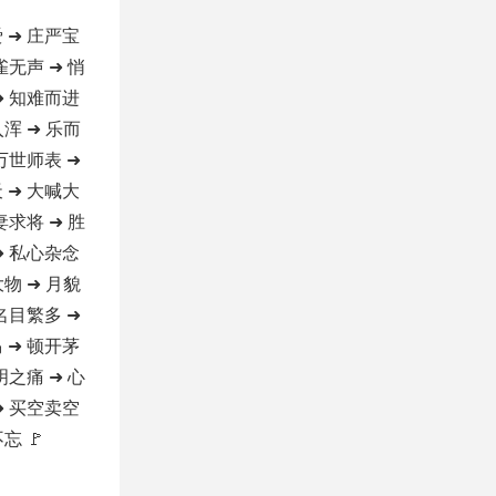
 ➜ 庄严宝
雀无声 ➜ 悄
➜ 知难而进
入浑 ➜ 乐而
 万世师表 ➜
 ➜ 大喊大
妻求将 ➜ 胜
➜ 私心杂念
大物 ➜ 月貌
 名目繁多 ➜
 ➜ 顿开茅
明之痛 ➜ 心
➜ 买空卖空
忘 🚩