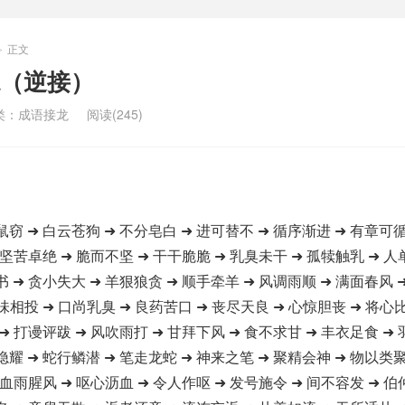
正文
>
（逆接）
类：
成语接龙
阅读(245)
鼠窃 ➜ 白云苍狗 ➜ 不分皂白 ➜ 进可替不 ➜ 循序渐进 ➜ 有章可循
 坚苦卓绝 ➜ 脆而不坚 ➜ 干干脆脆 ➜ 乳臭未干 ➜ 孤犊触乳 ➜ 人
书 ➜ 贪小失大 ➜ 羊狠狼贪 ➜ 顺手牵羊 ➜ 风调雨顺 ➜ 满面春风 
味相投 ➜ 口尚乳臭 ➜ 良药苦口 ➜ 丧尽天良 ➜ 心惊胆丧 ➜ 将心
➜ 打谩评跋 ➜ 风吹雨打 ➜ 甘拜下风 ➜ 食不求甘 ➜ 丰衣足食 ➜
隐耀 ➜ 蛇行鳞潜 ➜ 笔走龙蛇 ➜ 神来之笔 ➜ 聚精会神 ➜ 物以类聚
 血雨腥风 ➜ 呕心沥血 ➜ 令人作呕 ➜ 发号施令 ➜ 间不容发 ➜ 伯