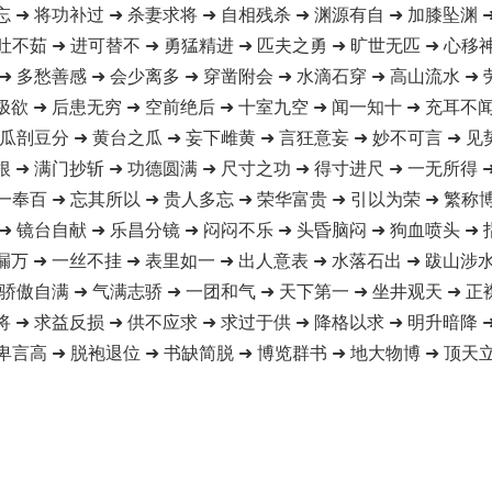
忘 ➜ 将功补过 ➜ 杀妻求将 ➜ 自相残杀 ➜ 渊源有自 ➜ 加膝坠渊 
吐不茹 ➜ 进可替不 ➜ 勇猛精进 ➜ 匹夫之勇 ➜ 旷世无匹 ➜ 心移
➜ 多愁善感 ➜ 会少离多 ➜ 穿凿附会 ➜ 水滴石穿 ➜ 高山流水 ➜
极欲 ➜ 后患无穷 ➜ 空前绝后 ➜ 十室九空 ➜ 闻一知十 ➜ 充耳不闻
 瓜剖豆分 ➜ 黄台之瓜 ➜ 妄下雌黄 ➜ 言狂意妄 ➜ 妙不可言 ➜ 见
根 ➜ 满门抄斩 ➜ 功德圆满 ➜ 尺寸之功 ➜ 得寸进尺 ➜ 一无所得 
一奉百 ➜ 忘其所以 ➜ 贵人多忘 ➜ 荣华富贵 ➜ 引以为荣 ➜ 繁称
➜ 镜台自献 ➜ 乐昌分镜 ➜ 闷闷不乐 ➜ 头昏脑闷 ➜ 狗血喷头 ➜
漏万 ➜ 一丝不挂 ➜ 表里如一 ➜ 出人意表 ➜ 水落石出 ➜ 跋山涉水
 骄傲自满 ➜ 气满志骄 ➜ 一团和气 ➜ 天下第一 ➜ 坐井观天 ➜ 正
将 ➜ 求益反损 ➜ 供不应求 ➜ 求过于供 ➜ 降格以求 ➜ 明升暗降 
卑言高 ➜ 脱袍退位 ➜ 书缺简脱 ➜ 博览群书 ➜ 地大物博 ➜ 顶天立