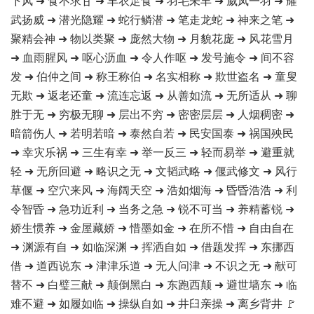
下风 ➜ 食不求甘 ➜ 丰衣足食 ➜ 羽毛未丰 ➜ 威凤一羽 ➜ 耀
武扬威 ➜ 潜光隐耀 ➜ 蛇行鳞潜 ➜ 笔走龙蛇 ➜ 神来之笔 ➜
聚精会神 ➜ 物以类聚 ➜ 庞然大物 ➜ 月貌花庞 ➜ 风花雪月
➜ 血雨腥风 ➜ 呕心沥血 ➜ 令人作呕 ➜ 发号施令 ➜ 间不容
发 ➜ 伯仲之间 ➜ 称王称伯 ➜ 名实相称 ➜ 欺世盗名 ➜ 童叟
无欺 ➜ 返老还童 ➜ 流连忘返 ➜ 从善如流 ➜ 无所适从 ➜ 聊
胜于无 ➜ 穷极无聊 ➜ 层出不穷 ➜ 密密层层 ➜ 人烟稠密 ➜
暗箭伤人 ➜ 若明若暗 ➜ 泰然自若 ➜ 民安国泰 ➜ 祸国殃民
➜ 幸灾乐祸 ➜ 三生有幸 ➜ 举一反三 ➜ 轻而易举 ➜ 避重就
轻 ➜ 无所回避 ➜ 略识之无 ➜ 文韬武略 ➜ 偃武修文 ➜ 风行
草偃 ➜ 空穴来风 ➜ 海阔天空 ➜ 浩如烟海 ➜ 昏昏浩浩 ➜ 利
令智昏 ➜ 急功近利 ➜ 当务之急 ➜ 锐不可当 ➜ 养精蓄锐 ➜
娇生惯养 ➜ 金屋藏娇 ➜ 惜墨如金 ➜ 在所不惜 ➜ 自由自在
➜ 渊源有自 ➜ 如临深渊 ➜ 挥洒自如 ➜ 借题发挥 ➜ 东挪西
借 ➜ 道西说东 ➜ 津津乐道 ➜ 无人问津 ➜ 不识之无 ➜ 献可
替不 ➜ 白璧三献 ➜ 颠倒黑白 ➜ 东跑西颠 ➜ 避世墙东 ➜ 临
难不避 ➜ 如履如临 ➜ 操纵自如 ➜ 井臼亲操 ➜ 离乡背井 🚩