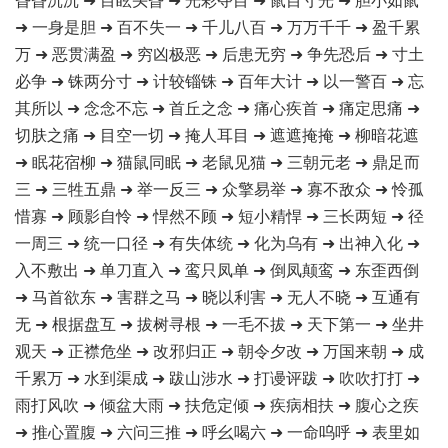
➜ 一身是胆 ➜ 百不失一 ➜ 千儿八百 ➜ 万万千千 ➜ 盈千累
万 ➜ 恶贯满盈 ➜ 穷凶极恶 ➜ 后患无穷 ➜ 争先恐后 ➜ 寸土
必争 ➜ 铢两分寸 ➜ 计较锱铢 ➜ 百年大计 ➜ 以一警百 ➜ 忘
其所以 ➜ 念念不忘 ➜ 首丘之念 ➜ 痛心疾首 ➜ 痛定思痛 ➜
切肤之痛 ➜ 目空一切 ➜ 掩人耳目 ➜ 遮遮掩掩 ➜ 柳暗花遮
➜ 眠花宿柳 ➜ 猫鼠同眠 ➜ 老鼠见猫 ➜ 三朝元老 ➜ 鼎足而
三 ➜ 三牲五鼎 ➜ 举一反三 ➜ 众擎易举 ➜ 寡不敌众 ➜ 怜孤
惜寡 ➜ 顾影自怜 ➜ 悍然不顾 ➜ 短小精悍 ➜ 三长两短 ➜ 径
一周三 ➜ 统一口径 ➜ 有失体统 ➜ 化为乌有 ➜ 出神入化 ➜
入不敷出 ➜ 单刀直入 ➜ 鸾只凤单 ➜ 倒凤颠鸾 ➜ 东歪西倒
➜ 马首欲东 ➜ 害群之马 ➜ 晓以利害 ➜ 无人不晓 ➜ 互通有
无 ➜ 根据盘互 ➜ 拔树寻根 ➜ 一毛不拔 ➜ 天下第一 ➜ 坐井
观天 ➜ 正襟危坐 ➜ 改邪归正 ➜ 朝令夕改 ➜ 万国来朝 ➜ 成
千累万 ➜ 水到渠成 ➜ 跋山涉水 ➜ 打谩评跋 ➜ 吹吹打打 ➜
雨打风吹 ➜ 倾盆大雨 ➜ 扶危定倾 ➜ 疾病相扶 ➜ 腹心之疾
➜ 推心置腹 ➜ 六问三推 ➜ 呼幺喝六 ➜ 一命呜呼 ➜ 表里如