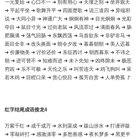
一元复始 ➜ 心口不一 ➜ 别有用心 ➜ 天壤之别 ➜ 坐井观天
➜ 平起平坐 ➜ 歌舞升平 ➜ 四面楚歌 ➜ 说三道四 ➜ 异端邪
说 ➜ 大同小异 ➜ 神通广大 ➜ 炯炯有神 ➜ 目光炯炯 ➜ 光彩
夺目 ➜ 鼠目寸光 ➜ 过街老鼠 ➜ 风流罪过 ➜ 满面春风 ➜ 肠
肥脑满 ➜ 荡气回肠 ➜ 东飘西荡 ➜ 马首欲东 ➜ 非驴非马 ➜
面目全非 ➜ 改头换面 ➜ 朝令夕改 ➜ 暮暮朝朝 ➜ 美人迟暮
➜ 价廉物美 ➜ 讨价还价 ➜ 东征西讨 ➜ 朝西暮东 ➜ 不讳之
朝 ➜ 进可替不 ➜ 知难而进 ➜ 未卜先知 ➜ 凶终隙未 ➜ 极恶
穷凶 ➜ 乐不可极 ➜ 天伦之乐 ➜ 叫苦连天 ➜ 鸡飞狗叫 ➜ 呆
若木鸡 ➜ 目瞪口呆 ➜ 赏心悦目 ➜ 孤芳自赏 ➜ 人单势孤 🚩
红字结尾成语接龙4
万紫千红 ➜ 成千成万 ➜ 水到渠成 ➜ 跋山涉水 ➜ 打谩评跋
➜ 零敲碎打 ➜ 感激涕零 ➜ 多愁善感 ➜ 夜长梦多 ➜ 黑更半