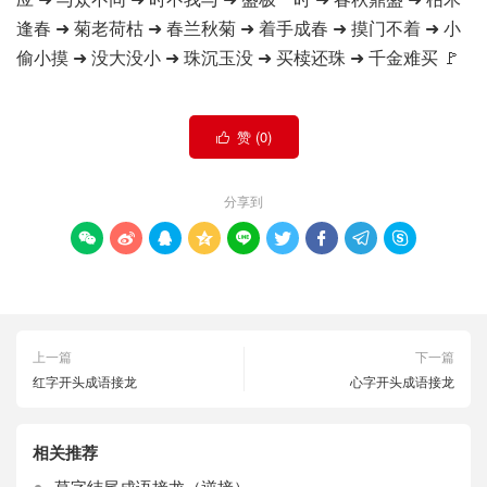
逢春 ➜ 菊老荷枯 ➜ 春兰秋菊 ➜ 着手成春 ➜ 摸门不着 ➜ 小
偷小摸 ➜ 没大没小 ➜ 珠沉玉没 ➜ 买椟还珠 ➜ 千金难买 🚩
赞 (
0
)

分享到









上一篇
下一篇
红字开头成语接龙
心字开头成语接龙
相关推荐
草字结尾成语接龙（逆接）