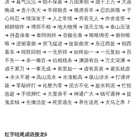
决 ➜ 暮气沉沉 ➜ 朝不保暮 ➜ 万国来朝 ➜ 成千上万 ➜ 大器
晚成 ➜ 贪小失大 ➜ 羊很狼贪 ➜ 饿虎吞羊 ➜ 忍饥挨饿 ➜ 于
心何忍 ➜ 情深友于 ➜ 人之常情 ➜ 旁若无人 ➜ 作舍道旁 ➜
精耕细作 ➜ 博而不精 ➜ 地大物博 ➜ 顶天立地 ➜ 泰山压顶
➜ 持盈保泰 ➜ 泰阿倒持 ➜ 否极生泰 ➜ 唯唯绸否 ➜ 俯仰唯
唯 ➜ 进俯退俯 ➜ 突飞猛进 ➜ 徙薪曲突 ➜ 东迁西徙 ➜ 朝西
暮东 ➜ 得胜回朝 ➜ 一无所得 ➜ 始终如一 ➜ 一元复始 ➜ 百
不失一 ➜ 杀一儆百 ➜ 自相残杀 ➜ 渊源有自 ➜ 万丈深渊 ➜
成千累万 ➜ 一事无成 ➜ 表里如一 ➜ 虚有其表 ➜ 避实就虚
➜ 水火不避 ➜ 高山流水 ➜ 水涨船高 ➜ 跋山涉水 ➜ 打谩评
跋 ➜ 零敲碎打 ➜ 化整为零 ➜ 泥古不化 ➜ 趁水和泥 ➜ 忙投
急趁 ➜ 手慌脚忙 ➜ 大显身手 ➜ 神通广大 ➜ 钱可通神 ➜ 捉
鬼卖钱 ➜ 生擒活捉 ➜ 死里逃生 ➜ 养生送死 ➜ 犬马之养 🚩
红字结尾成语接龙8