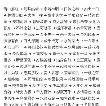
齿白唇红 ➜ 明眸皓齿 ➜ 奉若神明 ➜ 口体之奉 ➜ 如出一口
➜ 挥洒自如 ➜ 大笔一挥 ➜ 贪小失大 ➜ 羊狠狼贪 ➜ 歧路亡
羊 ➜ 麦穗两歧 ➜ 智昏菽麦 ➜ 袭人故智 ➜ 东抄西袭 ➜ 朝西
暮东 ➜ 不讳之朝 ➜ 进可替不 ➜ 循序渐进 ➜ 有章可循 ➜ 应
有尽有 ➜ 一呼百应 ➜ 百不失一 ➜ 杀一警百 ➜ 自相残杀 ➜
渊源有自 ➜ 万丈深渊 ➜ 成千成万 ➜ 水到渠成 ➜ 一衣带水
➜ 心口不一 ➜ 将心比心 ➜ 虾兵蟹将 ➜ 水母目虾 ➜ 落花流
水 ➜ 兔起鹘落 ➜ 三窟狡兔 ➜ 举一反三 ➜ 多此一举 ➜ 粥少
僧多 ➜ 断虀画粥 ➜ 好谋善断 ➜ 洁身自好 ➜ 公正廉洁 ➜ 廉
洁奉公 ➜ 俭以养廉 ➜ 不丰不俭 ➜ 献可替不 ➜ 镜台自献 ➜
以古为镜 ➜ 忘其所以 ➜ 贵人多忘 ➜ 荣华富贵 ➜ 一顾之荣
➜ 始终如一 ➜ 周而复始 ➜ 朝梁暮周 ➜ 得胜回朝 ➜ 唾手可
得 ➜ 交詈聚唾 ➜ 莫逆之交 ➜ 岁聿其莫 ➜ 凶年饥岁 ➜ 极恶
穷凶 ➜ 计穷力极 ➜ 千方百计 ➜ 感慨万千 ➜ 多情善感 ➜ 会
少离多 ➜ 穿凿附会 ➜ 水滴石穿 ➜ 如鱼得水 ➜ 操纵自如 ➜
箕山之操 ➜ 为裘为箕 ➜ 无所不为 ➜ 略识之无 ➜ 龙韬豹略