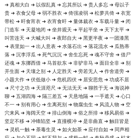
➜ 真相大白 ➜ 以假乱真 ➜ 忘其所以 ➜ 贵人多忘 ➜ 母以子
贵 ➜ 衣食父母 ➜ 弱不胜衣 ➜ 倚强凌弱 ➜ 松萝共倚 ➜ 衣宽
带松 ➜ 旰食宵衣 ➜ 衣宵食旰 ➜ 量体裁衣 ➜ 车载斗量 ➜ 闭
门造车 ➜ 天凝地闭 ➜ 坐井观天 ➜ 平起平坐 ➜ 天下太平 ➜
叫苦连天 ➜ 大喊大叫 ➜ 夜郎自大 ➜ 黑更半夜 ➜ 一团漆黑
➜ 表里如一 ➜ 出人意表 ➜ 水落石出 ➜ 落花流水 ➜ 瓜熟蒂
落 ➜ 沉李浮瓜 ➜ 死气沉沉 ➜ 舍生忘死 ➜ 魂不守舍 ➜ 借尸
还魂 ➜ 东挪西借 ➜ 马首欲东 ➜ 非驴非马 ➜ 面目全非 ➜ 别
开生面 ➜ 天壤之别 ➜ 人定胜天 ➜ 旁若无人 ➜ 作舍道旁 ➜
小题大作 ➜ 伏低做小 ➜ 危机四伏 ➜ 居安思危 ➜ 功成不居
➜ 尺寸之功 ➜ 天涯咫尺 ➜ 无法无天 ➜ 聊胜于无 ➜ 海说神
聊 ➜ 五湖四海 ➜ 隔三差五 ➜ 天悬地隔 ➜ 一手遮天 ➜ 心口
不一 ➜ 别有用心 ➜ 生离死别 ➜ 物腐虫生 ➜ 风流人物 ➜ 空
穴来风 ➜ 海阔天空 ➜ 排山倒海 ➜ 俗之所排 ➜ 移风易俗 ➜
坚定不移 ➜ 冲锋陷坚 ➜ 直撞横冲 ➜ 是非曲直 ➜ 触目皆是
➜ 灵机一触 ➜ 荼毒生灵 ➜ 如火如荼 ➜ 应付自如 ➜ 同声相
应 ➜ 与众不同 ➜ 时不我与 ➜ 盛极一时 ➜ 春秋鼎盛 ➜ 枯木