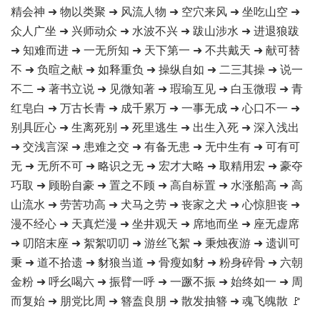
精会神 ➜ 物以类聚 ➜ 风流人物 ➜ 空穴来风 ➜ 坐吃山空 ➜
众人广坐 ➜ 兴师动众 ➜ 水波不兴 ➜ 跋山涉水 ➜ 进退狼跋
➜ 知难而进 ➜ 一无所知 ➜ 天下第一 ➜ 不共戴天 ➜ 献可替
不 ➜ 负暄之献 ➜ 如释重负 ➜ 操纵自如 ➜ 二三其操 ➜ 说一
不二 ➜ 著书立说 ➜ 见微知著 ➜ 瑕瑜互见 ➜ 白玉微瑕 ➜ 青
红皂白 ➜ 万古长青 ➜ 成千累万 ➜ 一事无成 ➜ 心口不一 ➜
别具匠心 ➜ 生离死别 ➜ 死里逃生 ➜ 出生入死 ➜ 深入浅出
➜ 交浅言深 ➜ 患难之交 ➜ 有备无患 ➜ 无中生有 ➜ 可有可
无 ➜ 无所不可 ➜ 略识之无 ➜ 宏才大略 ➜ 取精用宏 ➜ 豪夺
巧取 ➜ 顾盼自豪 ➜ 置之不顾 ➜ 高自标置 ➜ 水涨船高 ➜ 高
山流水 ➜ 劳苦功高 ➜ 犬马之劳 ➜ 丧家之犬 ➜ 心惊胆丧 ➜
漫不经心 ➜ 天真烂漫 ➜ 坐井观天 ➜ 席地而坐 ➜ 座无虚席
➜ 叨陪末座 ➜ 絮絮叨叨 ➜ 游丝飞絮 ➜ 秉烛夜游 ➜ 遗训可
秉 ➜ 道不拾遗 ➜ 豺狼当道 ➜ 骨瘦如豺 ➜ 粉身碎骨 ➜ 六朝
金粉 ➜ 呼幺喝六 ➜ 振臂一呼 ➜ 一蹶不振 ➜ 始终如一 ➜ 周
而复始 ➜ 朋党比周 ➜ 簪盍良朋 ➜ 散发抽簪 ➜ 魂飞魄散 🚩