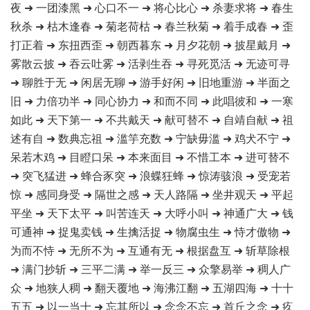
夜 ➜ 一团漆黑 ➜ 心口不一 ➜ 将心比心 ➜ 杀妻求将 ➜ 春生
秋杀 ➜ 枯木逢春 ➜ 菊老荷枯 ➜ 春兰秋菊 ➜ 着手成春 ➜ 歪
打正着 ➜ 东扭西歪 ➜ 朝西暮东 ➜ 月夕花朝 ➜ 披星戴月 ➜
雾散云披 ➜ 吞云吐雾 ➜ 活剥生吞 ➜ 寻死觅活 ➜ 无迹可寻
➜ 聊胜于无 ➜ 闲居无聊 ➜ 游手好闲 ➜ 旧地重游 ➜ 半面之
旧 ➜ 力倍功半 ➜ 同心协力 ➜ 和而不同 ➜ 此唱彼和 ➜ 一寒
如此 ➜ 天下第一 ➜ 不共戴天 ➜ 献可替不 ➜ 自靖自献 ➜ 祖
述有自 ➜ 数典忘祖 ➜ 滥竽充数 ➜ 宁缺毋滥 ➜ 鸡犬不宁 ➜
呆若木鸡 ➜ 目瞪口呆 ➜ 本来面目 ➜ 不惜工本 ➜ 进可替不
➜ 突飞猛进 ➜ 蜂合豕突 ➜ 浪蝶狂蜂 ➜ 惊涛骇浪 ➜ 受宠若
惊 ➜ 感同身受 ➜ 隔世之感 ➜ 天人路隔 ➜ 坐井观天 ➜ 平起
平坐 ➜ 天下太平 ➜ 叫苦连天 ➜ 大呼小叫 ➜ 神通广大 ➜ 钱
可通神 ➜ 捉鬼卖钱 ➜ 生擒活捉 ➜ 物腐虫生 ➜ 恃才傲物 ➜
为而不恃 ➜ 无所不为 ➜ 互通有无 ➜ 根据盘互 ➜ 斩草除根
➜ 满门抄斩 ➜ 三平二满 ➜ 举一反三 ➜ 众擎易举 ➜ 稠人广
众 ➜ 地狭人稠 ➜ 翻天覆地 ➜ 海沸江翻 ➜ 五湖四海 ➜ 十十
五五 ➜ 以一当十 ➜ 忘其所以 ➜ 念念不忘 ➜ 首丘之念 ➜ 疚