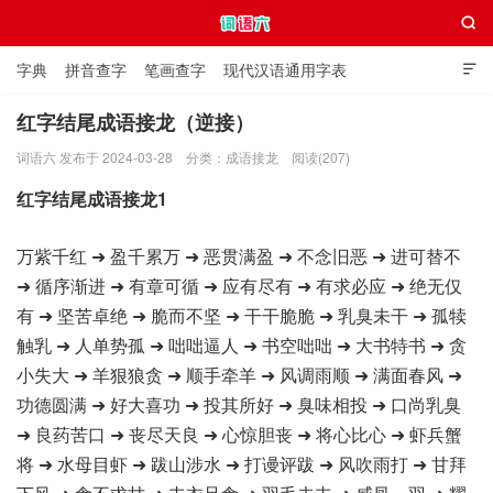

字典
拼音查字
笔画查字
现代汉语通用字表

通用规范汉字表
叠字大全
独体字大全
极简英语词典
红字结尾成语接龙（逆接）
词语六 发布于 2024-03-28
分类：
成语接龙
阅读(207)
词语六
红字结尾成语接龙1
万紫千红 ➜ 盈千累万 ➜ 恶贯满盈 ➜ 不念旧恶 ➜ 进可替不
➜ 循序渐进 ➜ 有章可循 ➜ 应有尽有 ➜ 有求必应 ➜ 绝无仅
有 ➜ 坚苦卓绝 ➜ 脆而不坚 ➜ 干干脆脆 ➜ 乳臭未干 ➜ 孤犊
触乳 ➜ 人单势孤 ➜ 咄咄逼人 ➜ 书空咄咄 ➜ 大书特书 ➜ 贪
小失大 ➜ 羊狠狼贪 ➜ 顺手牵羊 ➜ 风调雨顺 ➜ 满面春风 ➜
功德圆满 ➜ 好大喜功 ➜ 投其所好 ➜ 臭味相投 ➜ 口尚乳臭
➜ 良药苦口 ➜ 丧尽天良 ➜ 心惊胆丧 ➜ 将心比心 ➜ 虾兵蟹
将 ➜ 水母目虾 ➜ 跋山涉水 ➜ 打谩评跋 ➜ 风吹雨打 ➜ 甘拜