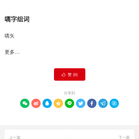
嚆字组词
嚆矢
更多…
赞 (
0
)

分享到









上一篇
下一篇