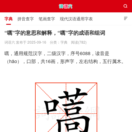

字典
拼音查字
笔画查字
现代汉语通用字表

通用规范汉字表
叠字大全
独体字大全
极简英语词典
“嚆”字的意思和解释，“嚆”字的成语和组词
词语六 发布于 2025-09-16
分类：
字典
阅读(782)
词语六
嚆，通用规范汉字，二级汉字，序号6088，读音是
（hāo），口部，共16画，形声字，左右结构，五行属木。