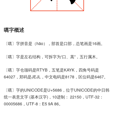
嚆字概述
〔嚆〕字拼音是（hāo），部首是口部，总笔画是16画。
〔嚆〕字是左右结构，可拆字为“口、蒿”，五行属木。
〔嚆〕字仓颉码是RTYB，五笔是KAYK，四角号码是
64027，郑码是JEJL，中文电码是8178，区位码是6467。
〔嚆〕字的UNICODE是U+5686，位于UNICODE的中日韩
统一表意文字 (基本汉字)，10进制： 22150，UTF-32：
00005686，UTF-8：E5 9A 86。