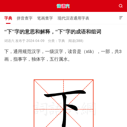

字典
拼音查字
笔画查字
现代汉语通用字表

通用规范汉字表
叠字大全
独体字大全
极简英语词典
“下”字的意思和解释，“下”字的成语和组词
词语六 发布于 2024-04-09
分类：
字典
阅读(388)
词语六
下，通用规范汉字，一级汉字，读音是（xià），一部，共3
画，指事字，独体字，五行属水。