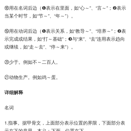
⑱用在名词后边（❶表示在里面，如“心～”、“言～”；❷表示
当某个时节，如“节～”、“年～”）。
⑲用在动词后边（❶表示关系，如“教导～”、“培养～”；❷表
示完成或结果，如“打～基础”；❸与“来”、“去”连用表示趋向
或继续，如“走～去”、“停～来”）。
⑳少于。例如不～二百人。
㉑动物生产。例如鸡～蛋。
详细解释
名词
1.指事。据甲骨文，上面部分表示位置的界限，下面部分表
示在下的意思。本义：下面，位置在下。