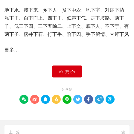
地下水、接下来、乡下人、贫下中农、地下室、对症下药、
私下里、自下而上、四下里、低声下气、走下坡路、两下
子、低三下四、三下五除二、上下文、底下人、不下于、有
两下子、落井下石、打下手、阶下囚、手下留情、甘拜下风
更多…
赞 (
0
)

分享到









上一篇
下一篇