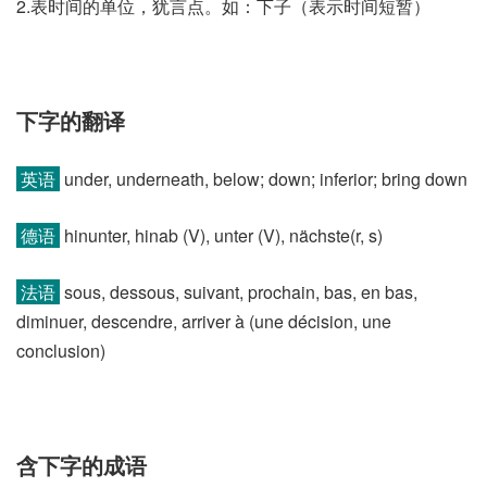
2.表时间的单位，犹言点。如：下子（表示时间短暂）
下字的翻译
英语
under, underneath, below; down; inferior; bring down
德语
hinunter, hinab (V)​, unter (V)​, nächste(r, s)​
法语
sous, dessous, suivant, prochain, bas, en bas,
diminuer, descendre, arriver à (une décision, une
conclusion)​
含下字的成语