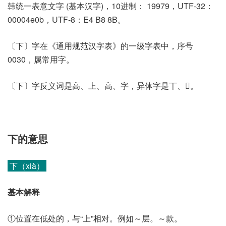
韩统一表意文字 (基本汉字)，10进制： 19979，UTF-32：
00004e0b，UTF-8：E4 B8 8B。
〔下〕字在《通用规范汉字表》的一级字表中，序号
0030，属常用字。
〔下〕字反义词是高、上、高、字，异体字是丅、𠄟。
下的意思
下（xià）
基本解释
①位置在低处的，与“上”相对。例如～层。～款。