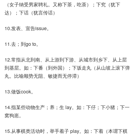
（女子纳受男家聘礼。又称下茶，吃茶）；下究（犹下
达）；下话（犹言传话）
10.发表、宣告issue。
11.去；到go to。
12.常指从北到南、从上游到下游、从城市到乡下、从上层
到基层。如：下番（到外国）；下坂走丸（从山坡上滚下弹
丸。比喻顺势无阻、敏捷而无停滞）
13.做饭cook。
14.指某些动物生产；养；生 lay。如：下仔；下小猪；下一
窝狗崽。
15.从事棋类活动时，举手着子 play。如：下着（本谓下棋