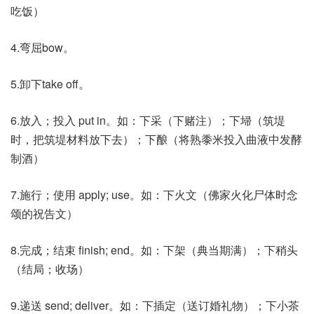
吃饭）
4.弯屈bow。
5.卸下take off。
6.放入；投入 put in。如：下采（下赌注）；下埽（筑堤
时，把筑堤材料放下去）；下酿（将熟黍米投入曲液中发酵
制酒）
7.施行；使用 apply; use。如：下火文（佛家火化尸体时念
颂的祝告文）
8.完成；结束 finish; end。如：下架（典当期满）；下稍头
（结局；收场）
9.递送 send; deliver。如：下插定（送订婚礼物）；下小茶