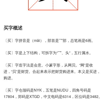
买字概述
〔买〕字拼音是（mǎi），部首是乛部，总笔画是6画。
〔买〕字是上下结构，可拆字为“乛、头”，五行属水。
〔买〕字造字法是会意。小篆字形，从网贝。“网”是收
进，“贝”是财货。合起来表示把财货购进来。本义是买进，
购进。
〔买〕字仓颉码是NYK，五笔是NUDU，四角号码是
17804，郑码是XTGD，中文电码是6314，区位码是3482。