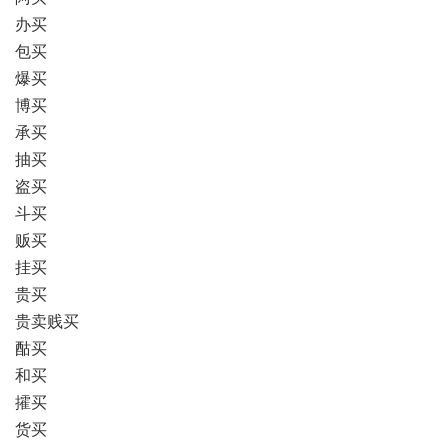
办买
包买
爆买
博买
承买
抽买
盗买
斗买
贩买
挂买
贵买
贵卖贱买
酤买
和买
攉买
货买