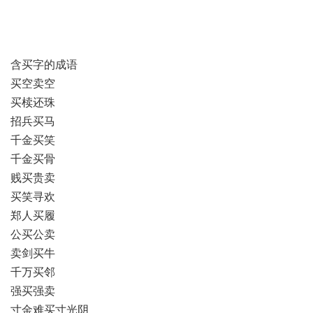
含买字的成语
买空卖空
买椟还珠
招兵买马
千金买笑
千金买骨
贱买贵卖
买笑寻欢
郑人买履
公买公卖
卖剑买牛
千万买邻
强买强卖
寸金难买寸光阴