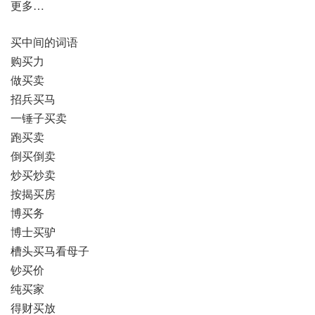
更多…
买中间的词语
购买力
做买卖
招兵买马
一锤子买卖
跑买卖
倒买倒卖
炒买炒卖
按揭买房
博买务
博士买驴
槽头买马看母子
钞买价
纯买家
得财买放