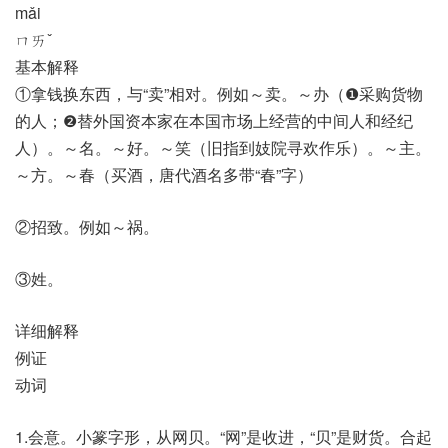
mǎi
ㄇㄞˇ
基本解释
①拿钱换东西，与“卖”相对。例如～卖。～办（❶采购货物
的人；❷替外国资本家在本国市场上经营的中间人和经纪
人）。～名。～好。～笑（旧指到妓院寻欢作乐）。～主。
～方。～春（买酒，唐代酒名多带“春”字）
②招致。例如～祸。
③姓。
详细解释
例证
动词
1.会意。小篆字形，从网贝。“网”是收进，“贝”是财货。合起