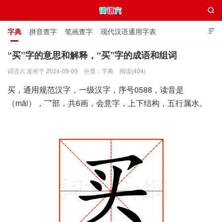

字典
拼音查字
笔画查字
现代汉语通用字表

通用规范汉字表
叠字大全
独体字大全
极简英语词典
“买”字的意思和解释，“买”字的成语和组词
词语六 发布于 2024-09-09
分类：
字典
阅读(404)
词语六
买，通用规范汉字，一级汉字，序号0588，读音是
（mǎi），乛部，共6画，会意字，上下结构，五行属水。