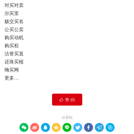
对买对卖
尔买里
贩交买名
公买公卖
购买动机
购买权
沽誉买直
还珠买椟
嗨买网
更多…
赞 (
0
)

分享到








