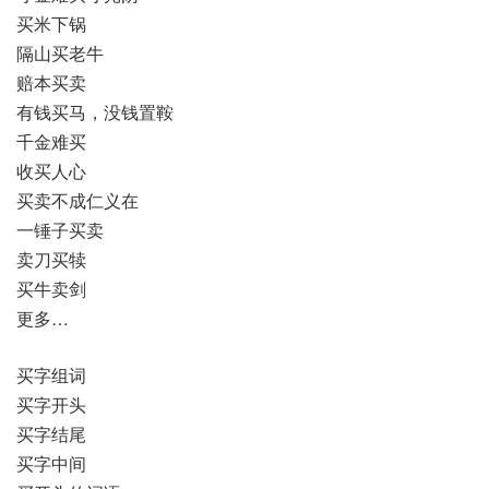
买米下锅
隔山买老牛
赔本买卖
有钱买马，没钱置鞍
千金难买
收买人心
买卖不成仁义在
一锤子买卖
卖刀买犊
买牛卖剑
更多…
买字组词
买字开头
买字结尾
买字中间