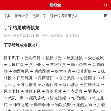

字典
拼音查字
笔画查字
现代汉语通用字表

通用规范汉字表
叠字大全
独体字大全
极简英语词典
丁字结尾成语接龙
词语六 发布于 2024-03-25
分类：
成语接龙
阅读(203)
词语六
丁字结尾成语接龙1
目不识丁 ➜ 光彩夺目 ➜ 鼠目寸光 ➜ 城狐社鼠 ➜ 众志成城
➜ 大庭广众 ➜ 贪小失大 ➜ 羊狠狼贪 ➜ 顺手牵羊 ➜ 风调雨
顺 ➜ 满面春风 ➜ 功德圆满 ➜ 好大喜功 ➜ 投其所好 ➜ 臭味
相投 ➜ 口尚乳臭 ➜ 良药苦口 ➜ 丧尽天良 ➜ 心惊胆丧 ➜ 将
心比心 ➜ 虾兵蟹将 ➜ 水母目虾 ➜ 跋山涉水 ➜ 打谩评跋 ➜
风吹雨打 ➜ 甘拜下风 ➜ 食不求甘 ➜ 丰衣足食 ➜ 羽毛未丰
➜ 威凤一羽 ➜ 耀武扬威 ➜ 潜光隐耀 ➜ 蛇行鳞潜 ➜ 笔走龙
蛇 ➜ 神来之笔 ➜ 聚精会神 ➜ 物以类聚 ➜ 庞然大物 ➜ 月貌