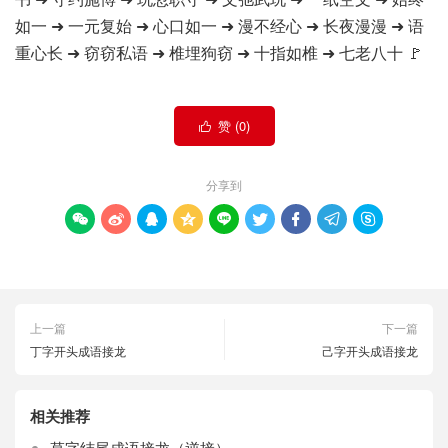
如一 ➜ 一元复始 ➜ 心口如一 ➜ 漫不经心 ➜ 长夜漫漫 ➜ 语
重心长 ➜ 窃窃私语 ➜ 椎埋狗窃 ➜ 十指如椎 ➜ 七老八十 🚩
赞 (
0
)

分享到









上一篇
下一篇
丁字开头成语接龙
己字开头成语接龙
相关推荐
草字结尾成语接龙（逆接）