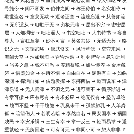
花庞 ➜ 风花雪月 ➜ 血雨腥风 ➜ 呕心沥血 ➜ 令人作呕 ➜ 发
号施令 ➜ 间不容发 ➜ 伯仲之间 ➜ 称王称伯 ➜ 名实相称 ➜
欺世盗名 ➜ 童叟无欺 ➜ 返老还童 ➜ 流连忘返 ➜ 从善如流
➜ 无所适从 ➜ 聊胜于无 ➜ 穷极无聊 ➜ 层出不穷 ➜ 密密层
层 ➜ 人烟稠密 ➜ 咄咄逼人 ➜ 书空咄咄 ➜ 大书特书 ➜ 妄自
尊大 ➜ 言狂意妄 ➜ 妙不可言 ➜ 莫名其妙 ➜ 无适无莫 ➜ 略
识之无 ➜ 文韬武略 ➜ 偃武修文 ➜ 风行草偃 ➜ 空穴来风 ➜
海阔天空 ➜ 浩如烟海 ➜ 昏昏浩浩 ➜ 利令智昏 ➜ 急功近利
➜ 当务之急 ➜ 锐不可当 ➜ 养精蓄锐 ➜ 娇生惯养 ➜ 金屋藏
娇 ➜ 惜墨如金 ➜ 在所不惜 ➜ 自由自在 ➜ 渊源有自 ➜ 如临
深渊 ➜ 挥洒自如 ➜ 借题发挥 ➜ 东挪西借 ➜ 道西说东 ➜ 津
津乐道 ➜ 无人问津 ➜ 不识之无 ➜ 进可替不 ➜ 循序渐进 ➜
有章可循 ➜ 应有尽有 ➜ 有求必应 ➜ 绝无仅有 ➜ 坚苦卓绝
➜ 脆而不坚 ➜ 干干脆脆 ➜ 乳臭未干 ➜ 孤犊触乳 ➜ 人单势
孤 ➜ 暗箭伤人 ➜ 若明若暗 ➜ 泰然自若 ➜ 民安国泰 ➜ 祸国
殃民 ➜ 幸灾乐祸 ➜ 三生有幸 ➜ 举一反三 ➜ 轻而易举 ➜ 避
重就轻 ➜ 无所回避 ➜ 可有可无 ➜ 非同小可 ➜ 想入非非 🚩