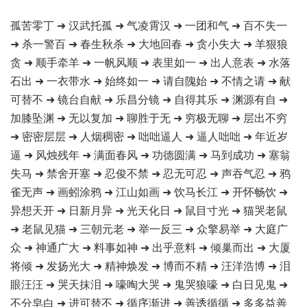
孤苦零丁 ➜ 汉武托孤 ➜ 气凌霄汉 ➜ 一团和气 ➜ 百不失一
➜ 杀一警百 ➜ 春生秋杀 ➜ 大地回春 ➜ 贪小失大 ➜ 羊狠狼
贪 ➜ 顺手牵羊 ➜ 一帆风顺 ➜ 表里如一 ➜ 出人意表 ➜ 水落
石出 ➜ 一衣带水 ➜ 始终如一 ➜ 请自隗始 ➜ 不情之请 ➜ 献
可替不 ➜ 镜台自献 ➜ 乐昌分镜 ➜ 自得其乐 ➜ 渊源有自 ➜
加膝坠渊 ➜ 无以复加 ➜ 聊胜于无 ➜ 穷极无聊 ➜ 层出不穷
➜ 密密层层 ➜ 人烟稠密 ➜ 咄咄逼人 ➜ 逼人咄咄 ➜ 年近岁
逼 ➜ 风烛残年 ➜ 满面春风 ➜ 功德圆满 ➜ 马到成功 ➜ 塞翁
失马 ➜ 禁舍开塞 ➜ 忍俊不禁 ➜ 忍无可忍 ➜ 声吞气忍 ➜ 鸦
雀无声 ➜ 画蚓涂鸦 ➜ 江山如画 ➜ 饮马长江 ➜ 开怀畅饮 ➜
异想天开 ➜ 日新月异 ➜ 光天化日 ➜ 鼠目寸光 ➜ 猫哭老鼠
➜ 老鼠见猫 ➜ 三朝元老 ➜ 举一反三 ➜ 众擎易举 ➜ 大庭广
众 ➜ 神通广大 ➜ 料事如神 ➜ 出乎意料 ➜ 倾巢而出 ➜ 大厦
将倾 ➜ 发扬光大 ➜ 精神焕发 ➜ 博而不精 ➜ 汪洋浩博 ➜ 泪
眼汪汪 ➜ 哭天抹泪 ➜ 嚎啕大哭 ➜ 鬼哭狼嚎 ➜ 白日见鬼 ➜
不分皂白 ➜ 进可替不 ➜ 循序渐进 ➜ 善诱循循 ➜ 多多益善