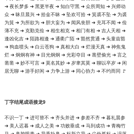
➜ 夜长梦多 ➜ 黑更半夜 ➜ 知白守黑 ➜ 众所周知 ➜ 兴师动
众 ➜ 昧旦晨兴 ➜ 拾金不昧 ➜ 坠欢可拾 ➜ 箕裘不坠 ➜ 为裘
为箕 ➜ 为所欲为 ➜ 胆大妄为 ➜ 闻风丧胆 ➜ 充耳不闻 ➜ 俭
薄不充 ➜ 克勤克俭 ➜ 相生相克 ➜ 相门有相 ➜ 吉人天相 ➜
逢凶化吉 ➜ 陌路相逢 ➜ 通衢广陌 ➜ 豁然贯通 ➜ 头童齿豁
➜ 狗血喷头 ➜ 白云苍狗 ➜ 真相大白 ➜ 烂漫天真 ➜ 神焦鬼
烂 ➜ 炯炯有神 ➜ 目光炯炯 ➜ 光彩夺目 ➜ 凿壁偷光 ➜ 言之
凿凿 ➜ 妙不可言 ➜ 莫名其妙 ➜ 岁聿其莫 ➜ 聊以卒岁 ➜ 闲
居无聊 ➜ 游手好闲 ➜ 力争上游 ➜ 同心协力 ➜ 不约而同 🚩
丁字结尾成语接龙9
不识一丁 ➜ 进可替不 ➜ 齐头并进 ➜ 参差不齐 ➜ 暮礼晨参
➜ 美人迟暮 ➜ 成人之美 ➜ 功败垂成 ➜ 马到成功 ➜ 青梅竹
马 ➜ 鼻肿眼青 ➜ 异香扑鼻 ➜ 标新立异 ➜ 尘外孤标 ➜ 误落