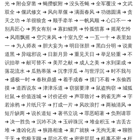
光 ➜ 附会穿凿 ➜ 蝇攒蚁附 ➜ 没头苍蝇 ➜ 全军覆没 ➜ 文武
双全 ➜ 偃武修文 ➜ 风向草偃 ➜ 满面春风 ➜ 功德圆满 ➜ 贪
天之功 ➜ 羊很狼贪 ➜ 顺手牵羊 ➜ 一帆风顺 ➜ 心口不一 ➜
别具匠心 ➜ 男女有别 ➜ 寡妇鳏男 ➜ 怜孤惜寡 ➜ 摇尾乞怜
➜ 风雨飘摇 ➜ 空穴来风 ➜ 十室九空 ➜ 一五一十 ➜ 表里如
一 ➜ 为人师表 ➜ 胆大妄为 ➜ 明目张胆 ➜ 黑白分明 ➜ 说黄
道黑 ➜ 异端邪说 ➜ 日新月异 ➜ 重见天日 ➜ 举足轻重 ➜ 不
识抬举 ➜ 献可替不 ➜ 美芹之献 ➜ 成人之美 ➜ 水到渠成 ➜
落花流水 ➜ 瓜熟蒂落 ➜ 沉李浮瓜 ➜ 与世浮沉 ➜ 时不我与
➜ 盛极一时 ➜ 春秋鼎盛 ➜ 着手成春 ➜ 摸门不着 ➜ 东偷西
摸 ➜ 道西说东 ➜ 津津乐道 ➜ 窃据要津 ➜ 鼠盗狗窃 ➜ 城狐
社鼠 ➜ 价值连城 ➜ 讨价还价 ➜ 声罪致讨 ➜ 鸦雀无声 ➜ 字
若涂鸦 ➜ 片纸只字 ➜ 打成一片 ➜ 风吹浪打 ➜ 两袖清风 ➜
短斤缺两 ➜ 说长道短 ➜ 著书立说 ➜ 罪恶昭著 ➜ 负荆请罪
➜ 决一胜负 ➜ 沉吟不决 ➜ 玉碎珠沉 ➜ 堆金积玉 ➜ 吉丢古
堆 ➜ 逢凶化吉 ➜ 狭路相逢 ➜ 束广就狭 ➜ 无拘无束 ➜ 聊胜
于无 ➜ 穷极无聊 ➜ 层出不穷 ➜ 密密层层 ➜ 机事不密 ➜ 枉