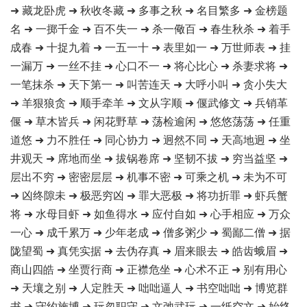
➜ 藏龙卧虎 ➜ 秋收冬藏 ➜ 多事之秋 ➜ 名目繁多 ➜ 金榜题
名 ➜ 一掷千金 ➜ 百不失一 ➜ 杀一儆百 ➜ 春生秋杀 ➜ 着手
成春 ➜ 十捉九着 ➜ 一五一十 ➜ 表里如一 ➜ 万世师表 ➜ 挂
一漏万 ➜ 一丝不挂 ➜ 心口不一 ➜ 将心比心 ➜ 杀妻求将 ➜
一笔抹杀 ➜ 天下第一 ➜ 叫苦连天 ➜ 大呼小叫 ➜ 贪小失大
➜ 羊狠狼贪 ➜ 顺手牵羊 ➜ 文从字顺 ➜ 偃武修文 ➜ 兵销革
偃 ➜ 草木皆兵 ➜ 闲花野草 ➜ 荡检逾闲 ➜ 悠悠荡荡 ➜ 任重
道悠 ➜ 力不胜任 ➜ 同心协力 ➜ 迥然不同 ➜ 天高地迥 ➜ 坐
井观天 ➜ 席地而坐 ➜ 拔锅卷席 ➜ 坚韧不拔 ➜ 穷当益坚 ➜
层出不穷 ➜ 密密层层 ➜ 机事不密 ➜ 可乘之机 ➜ 未为不可
➜ 凶终隙未 ➜ 极恶穷凶 ➜ 罪大恶极 ➜ 将功折罪 ➜ 虾兵蟹
将 ➜ 水母目虾 ➜ 如鱼得水 ➜ 应付自如 ➜ 心手相应 ➜ 万众
一心 ➜ 成千累万 ➜ 少年老成 ➜ 僧多粥少 ➜ 蜀鄙二僧 ➜ 据
陇望蜀 ➜ 真凭实据 ➜ 去伪存真 ➜ 眉来眼去 ➜ 皓齿蛾眉 ➜
商山四皓 ➜ 坐贾行商 ➜ 正襟危坐 ➜ 心术不正 ➜ 别有用心
➜ 天壤之别 ➜ 人定胜天 ➜ 咄咄逼人 ➜ 书空咄咄 ➜ 博览群
书 ➜ 守约施博 ➜ 玩忽职守 ➜ 文弛武玩 ➜ 一纸空文 ➜ 始终