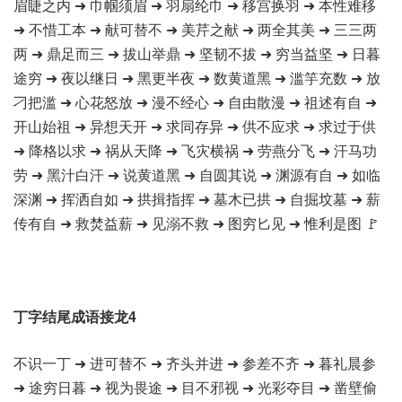
眉睫之内 ➜ 巾帼须眉 ➜ 羽扇纶巾 ➜ 移宫换羽 ➜ 本性难移
➜ 不惜工本 ➜ 献可替不 ➜ 美芹之献 ➜ 两全其美 ➜ 三三两
两 ➜ 鼎足而三 ➜ 拔山举鼎 ➜ 坚韧不拔 ➜ 穷当益坚 ➜ 日暮
途穷 ➜ 夜以继日 ➜ 黑更半夜 ➜ 数黄道黑 ➜ 滥竽充数 ➜ 放
刁把滥 ➜ 心花怒放 ➜ 漫不经心 ➜ 自由散漫 ➜ 祖述有自 ➜
开山始祖 ➜ 异想天开 ➜ 求同存异 ➜ 供不应求 ➜ 求过于供
➜ 降格以求 ➜ 祸从天降 ➜ 飞灾横祸 ➜ 劳燕分飞 ➜ 汗马功
劳 ➜ 黑汁白汗 ➜ 说黄道黑 ➜ 自圆其说 ➜ 渊源有自 ➜ 如临
深渊 ➜ 挥洒自如 ➜ 拱揖指挥 ➜ 墓木已拱 ➜ 自掘坟墓 ➜ 薪
传有自 ➜ 救焚益薪 ➜ 见溺不救 ➜ 图穷匕见 ➜ 惟利是图 🚩
丁字结尾成语接龙4
不识一丁 ➜ 进可替不 ➜ 齐头并进 ➜ 参差不齐 ➜ 暮礼晨参
➜ 途穷日暮 ➜ 视为畏途 ➜ 目不邪视 ➜ 光彩夺目 ➜ 凿壁偷