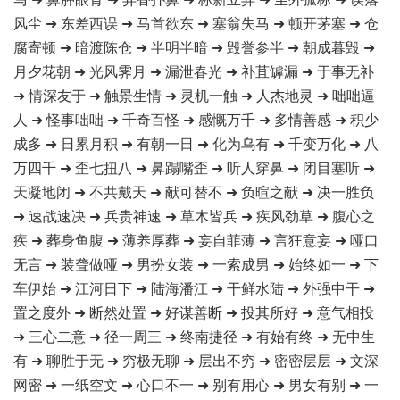
风尘 ➜ 东差西误 ➜ 马首欲东 ➜ 塞翁失马 ➜ 顿开茅塞 ➜ 仓
腐寄顿 ➜ 暗渡陈仓 ➜ 半明半暗 ➜ 毁誉参半 ➜ 朝成暮毁 ➜
月夕花朝 ➜ 光风霁月 ➜ 漏泄春光 ➜ 补苴罅漏 ➜ 于事无补
➜ 情深友于 ➜ 触景生情 ➜ 灵机一触 ➜ 人杰地灵 ➜ 咄咄逼
人 ➜ 怪事咄咄 ➜ 千奇百怪 ➜ 感慨万千 ➜ 多情善感 ➜ 积少
成多 ➜ 日累月积 ➜ 有朝一日 ➜ 化为乌有 ➜ 千变万化 ➜ 八
万四千 ➜ 歪七扭八 ➜ 鼻蹋嘴歪 ➜ 听人穿鼻 ➜ 闭目塞听 ➜
天凝地闭 ➜ 不共戴天 ➜ 献可替不 ➜ 负暄之献 ➜ 决一胜负
➜ 速战速决 ➜ 兵贵神速 ➜ 草木皆兵 ➜ 疾风劲草 ➜ 腹心之
疾 ➜ 葬身鱼腹 ➜ 薄养厚葬 ➜ 妄自菲薄 ➜ 言狂意妄 ➜ 哑口
无言 ➜ 装聋做哑 ➜ 男扮女装 ➜ 一索成男 ➜ 始终如一 ➜ 下
车伊始 ➜ 江河日下 ➜ 陆海潘江 ➜ 干鲜水陆 ➜ 外强中干 ➜
置之度外 ➜ 断然处置 ➜ 好谋善断 ➜ 投其所好 ➜ 意气相投
➜ 三心二意 ➜ 径一周三 ➜ 终南捷径 ➜ 有始有终 ➜ 无中生
有 ➜ 聊胜于无 ➜ 穷极无聊 ➜ 层出不穷 ➜ 密密层层 ➜ 文深
网密 ➜ 一纸空文 ➜ 心口不一 ➜ 别有用心 ➜ 男女有别 ➜ 一