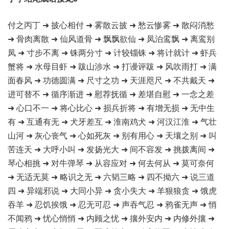
付之丙丁 ➜ 披心相付 ➜ 雾散云披 ➜ 愁云惨雾 ➜ 散闷消愁
➜ 骨肉离散 ➜ 仙风道骨 ➜ 飘飘欲仙 ➜ 凤泊鸾飘 ➜ 离鸾别
凤 ➜ 寸步不离 ➜ 铢两分寸 ➜ 计较锱铢 ➜ 将计就计 ➜ 虾兵
蟹将 ➜ 水母目虾 ➜ 跋山涉水 ➜ 打谩评跋 ➜ 风吹雨打 ➜ 满
面春风 ➜ 功德圆满 ➜ 尺寸之功 ➜ 天涯咫尺 ➜ 不共戴天 ➜
进可替不 ➜ 循序渐进 ➜ 慰荐抚循 ➜ 差堪自慰 ➜ 一念之差
➜ 心口不一 ➜ 将心比心 ➜ 损兵折将 ➜ 有增无损 ➜ 无中生
有 ➜ 互通有无 ➜ 犬牙差互 ➜ 淮南鸡犬 ➜ 河汉江淮 ➜ 气壮
山河 ➜ 灰心丧气 ➜ 心如死灰 ➜ 别有用心 ➜ 天壤之别 ➜ 叫
苦连天 ➜ 大呼小叫 ➜ 发扬光大 ➜ 间不容发 ➜ 挑拨离间 ➜
琴心相挑 ➜ 对牛弹琴 ➜ 从容应对 ➜ 何去何从 ➜ 莫可奈何
➜ 无适无莫 ➜ 略识之无 ➜ 六韬三略 ➜ 四不拗六 ➜ 说三道
四 ➜ 异端邪说 ➜ 大同小异 ➜ 贪小失大 ➜ 羊狠狼贪 ➜ 饿虎
吞羊 ➜ 忍饥挨饿 ➜ 忍无可忍 ➜ 声吞气忍 ➜ 鸦雀无声 ➜ 悄
不闻鸦 ➜ 忧心悄悄 ➜ 内顾之忧 ➜ 攘外安内 ➜ 内修外攘 ➜