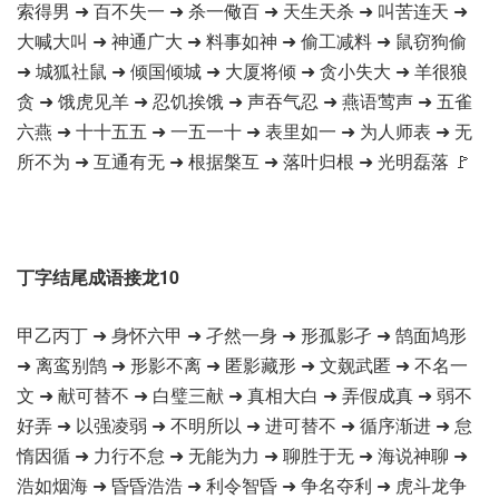
索得男 ➜ 百不失一 ➜ 杀一儆百 ➜ 天生天杀 ➜ 叫苦连天 ➜
大喊大叫 ➜ 神通广大 ➜ 料事如神 ➜ 偷工减料 ➜ 鼠窃狗偷
➜ 城狐社鼠 ➜ 倾国倾城 ➜ 大厦将倾 ➜ 贪小失大 ➜ 羊很狼
贪 ➜ 饿虎见羊 ➜ 忍饥挨饿 ➜ 声吞气忍 ➜ 燕语莺声 ➜ 五雀
六燕 ➜ 十十五五 ➜ 一五一十 ➜ 表里如一 ➜ 为人师表 ➜ 无
所不为 ➜ 互通有无 ➜ 根据槃互 ➜ 落叶归根 ➜ 光明磊落 🚩
丁字结尾成语接龙10
甲乙丙丁 ➜ 身怀六甲 ➜ 孑然一身 ➜ 形孤影孑 ➜ 鹄面鸠形
➜ 离鸾别鹄 ➜ 形影不离 ➜ 匿影藏形 ➜ 文觌武匿 ➜ 不名一
文 ➜ 献可替不 ➜ 白璧三献 ➜ 真相大白 ➜ 弄假成真 ➜ 弱不
好弄 ➜ 以强凌弱 ➜ 不明所以 ➜ 进可替不 ➜ 循序渐进 ➜ 怠
惰因循 ➜ 力行不怠 ➜ 无能为力 ➜ 聊胜于无 ➜ 海说神聊 ➜
浩如烟海 ➜ 昏昏浩浩 ➜ 利令智昏 ➜ 争名夺利 ➜ 虎斗龙争