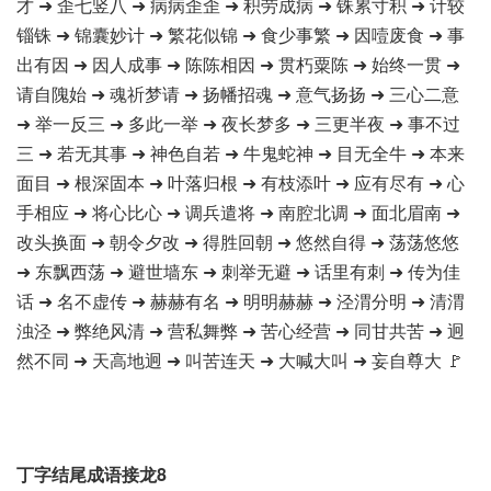
才 ➜ 歪七竖八 ➜ 病病歪歪 ➜ 积劳成病 ➜ 铢累寸积 ➜ 计较
锱铢 ➜ 锦囊妙计 ➜ 繁花似锦 ➜ 食少事繁 ➜ 因噎废食 ➜ 事
出有因 ➜ 因人成事 ➜ 陈陈相因 ➜ 贯朽粟陈 ➜ 始终一贯 ➜
请自隗始 ➜ 魂祈梦请 ➜ 扬幡招魂 ➜ 意气扬扬 ➜ 三心二意
➜ 举一反三 ➜ 多此一举 ➜ 夜长梦多 ➜ 三更半夜 ➜ 事不过
三 ➜ 若无其事 ➜ 神色自若 ➜ 牛鬼蛇神 ➜ 目无全牛 ➜ 本来
面目 ➜ 根深固本 ➜ 叶落归根 ➜ 有枝添叶 ➜ 应有尽有 ➜ 心
手相应 ➜ 将心比心 ➜ 调兵遣将 ➜ 南腔北调 ➜ 面北眉南 ➜
改头换面 ➜ 朝令夕改 ➜ 得胜回朝 ➜ 悠然自得 ➜ 荡荡悠悠
➜ 东飘西荡 ➜ 避世墙东 ➜ 刺举无避 ➜ 话里有刺 ➜ 传为佳
话 ➜ 名不虚传 ➜ 赫赫有名 ➜ 明明赫赫 ➜ 泾渭分明 ➜ 清渭
浊泾 ➜ 弊绝风清 ➜ 营私舞弊 ➜ 苦心经营 ➜ 同甘共苦 ➜ 迥
然不同 ➜ 天高地迥 ➜ 叫苦连天 ➜ 大喊大叫 ➜ 妄自尊大 🚩
丁字结尾成语接龙8