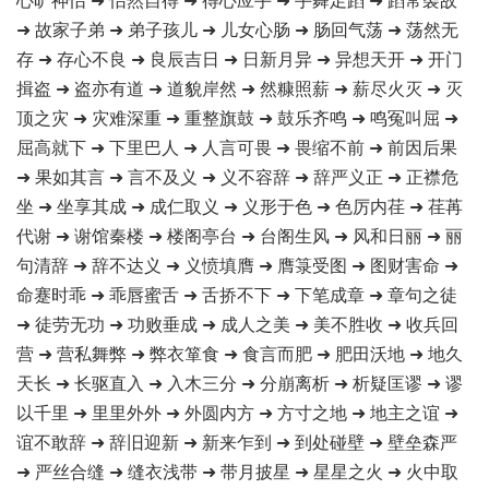
➜ 故家子弟 ➜ 弟子孩儿 ➜ 儿女心肠 ➜ 肠回气荡 ➜ 荡然无
存 ➜ 存心不良 ➜ 良辰吉日 ➜ 日新月异 ➜ 异想天开 ➜ 开门
揖盗 ➜ 盗亦有道 ➜ 道貌岸然 ➜ 然糠照薪 ➜ 薪尽火灭 ➜ 灭
顶之灾 ➜ 灾难深重 ➜ 重整旗鼓 ➜ 鼓乐齐鸣 ➜ 鸣冤叫屈 ➜
屈高就下 ➜ 下里巴人 ➜ 人言可畏 ➜ 畏缩不前 ➜ 前因后果
➜ 果如其言 ➜ 言不及义 ➜ 义不容辞 ➜ 辞严义正 ➜ 正襟危
坐 ➜ 坐享其成 ➜ 成仁取义 ➜ 义形于色 ➜ 色厉内荏 ➜ 荏苒
代谢 ➜ 谢馆秦楼 ➜ 楼阁亭台 ➜ 台阁生风 ➜ 风和日丽 ➜ 丽
句清辞 ➜ 辞不达义 ➜ 义愤填膺 ➜ 膺箓受图 ➜ 图财害命 ➜
命蹇时乖 ➜ 乖唇蜜舌 ➜ 舌挢不下 ➜ 下笔成章 ➜ 章句之徒
➜ 徒劳无功 ➜ 功败垂成 ➜ 成人之美 ➜ 美不胜收 ➜ 收兵回
营 ➜ 营私舞弊 ➜ 弊衣箪食 ➜ 食言而肥 ➜ 肥田沃地 ➜ 地久
天长 ➜ 长驱直入 ➜ 入木三分 ➜ 分崩离析 ➜ 析疑匡谬 ➜ 谬
以千里 ➜ 里里外外 ➜ 外圆内方 ➜ 方寸之地 ➜ 地主之谊 ➜
谊不敢辞 ➜ 辞旧迎新 ➜ 新来乍到 ➜ 到处碰壁 ➜ 壁垒森严
➜ 严丝合缝 ➜ 缝衣浅带 ➜ 带月披星 ➜ 星星之火 ➜ 火中取