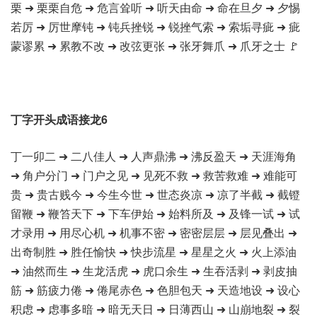
栗 ➜ 栗栗自危 ➜ 危言耸听 ➜ 听天由命 ➜ 命在旦夕 ➜ 夕惕
若厉 ➜ 厉世摩钝 ➜ 钝兵挫锐 ➜ 锐挫气索 ➜ 索垢寻疵 ➜ 疵
蒙谬累 ➜ 累教不改 ➜ 改弦更张 ➜ 张牙舞爪 ➜ 爪牙之士 🚩
丁字开头成语接龙6
丁一卯二 ➜ 二八佳人 ➜ 人声鼎沸 ➜ 沸反盈天 ➜ 天涯海角
➜ 角户分门 ➜ 门户之见 ➜ 见死不救 ➜ 救苦救难 ➜ 难能可
贵 ➜ 贵古贱今 ➜ 今生今世 ➜ 世态炎凉 ➜ 凉了半截 ➜ 截镫
留鞭 ➜ 鞭笞天下 ➜ 下车伊始 ➜ 始料所及 ➜ 及锋一试 ➜ 试
才录用 ➜ 用尽心机 ➜ 机事不密 ➜ 密密层层 ➜ 层见叠出 ➜
出奇制胜 ➜ 胜任愉快 ➜ 快步流星 ➜ 星星之火 ➜ 火上添油
➜ 油然而生 ➜ 生龙活虎 ➜ 虎口余生 ➜ 生吞活剥 ➜ 剥皮抽
筋 ➜ 筋疲力倦 ➜ 倦尾赤色 ➜ 色胆包天 ➜ 天造地设 ➜ 设心
积虑 ➜ 虑事多暗 ➜ 暗无天日 ➜ 日薄西山 ➜ 山崩地裂 ➜ 裂