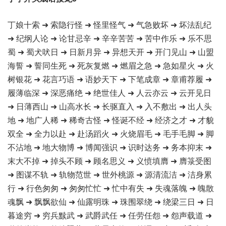
丁娘十索 ➜ 索隐行怪 ➜ 怪里怪气 ➜ 气急败坏 ➜ 坏法乱纪
➜ 纪纲人论 ➜ 论甘忌辛 ➜ 辛辛苦苦 ➜ 苦中作乐 ➜ 乐不思
蜀 ➜ 蜀犬吠日 ➜ 日新月异 ➜ 异想天开 ➜ 开门见山 ➜ 山盟
海誓 ➜ 誓同生死 ➜ 死灰复燃 ➜ 燃眉之急 ➜ 急如星火 ➜ 火
树银花 ➜ 花言巧语 ➜ 语妙天下 ➜ 下笔成章 ➜ 章甫荐履 ➜
履薄临深 ➜ 深恶痛绝 ➜ 绝世佳人 ➜ 人云亦云 ➜ 云开见日
➜ 日薄西山 ➜ 山高水长 ➜ 长驱直入 ➜ 入不敷出 ➜ 出人头
地 ➜ 地广人稀 ➜ 稀奇古怪 ➜ 怪诞不经 ➜ 经济之才 ➜ 才貌
双全 ➜ 全力以赴 ➜ 赴汤蹈火 ➜ 火烧眉毛 ➜ 毛手毛脚 ➜ 脚
不沾地 ➜ 地大物博 ➜ 博闻强识 ➜ 识时达务 ➜ 务本抑末 ➜
末大不掉 ➜ 掉头不顾 ➜ 顾名思义 ➜ 义愤填膺 ➜ 膺箓受图
➜ 图谋不轨 ➜ 轨物范世 ➜ 世外桃源 ➜ 源清流洁 ➜ 洁身累
行 ➜ 行色匆匆 ➜ 匆匆忙忙 ➜ 忙中有失 ➜ 失魂落魄 ➜ 魄散
魂飘 ➜ 飘飘欲仙 ➜ 仙露明珠 ➜ 珠围翠绕 ➜ 绕梁三日 ➜ 日
暮途穷 ➜ 穷兵黩武 ➜ 武爵武任 ➜ 任劳任怨 ➜ 怨声载道 ➜