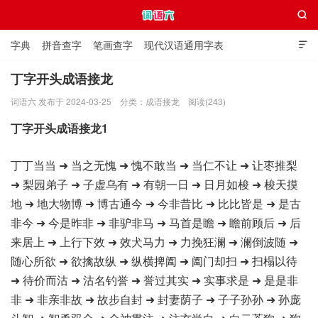

字典
拼音查字
笔画查字
现代汉语通用字表

通用规范汉字表
叠字大全
独体字大全
极简英语词典
丁字开头成语接龙
词语六 发布于 2024-03-25
分类：
成语接龙
阅读(243)
词语六
丁字开头成语接龙1
丁丁当当 ➜ 当之无愧 ➜ 愧不敢当 ➜ 当仁不让 ➜ 让枣推梨
➜ 梨园弟子 ➜ 子虚乌有 ➜ 有朝一日 ➜ 日月如梭 ➜ 梭天摸
地 ➜ 地大物博 ➜ 博古通今 ➜ 今非昔比 ➜ 比比皆是 ➜ 是古
非今 ➜ 今是昨非 ➜ 非驴非马 ➜ 马首是瞻 ➜ 瞻前顾后 ➜ 后
来居上 ➜ 上行下效 ➜ 效犬马力 ➜ 力挽狂澜 ➜ 澜倒波随 ➜
随心所欲 ➜ 欲擒故纵 ➜ 纵横捭阖 ➜ 阖门却扫 ➜ 扫榻以待
➜ 待价而沽 ➜ 沽名钓誉 ➜ 誉过其实 ➜ 实事求是 ➜ 是是非
非 ➜ 非亲非故 ➜ 故步自封 ➜ 封妻荫子 ➜ 子子孙孙 ➜ 孙庞