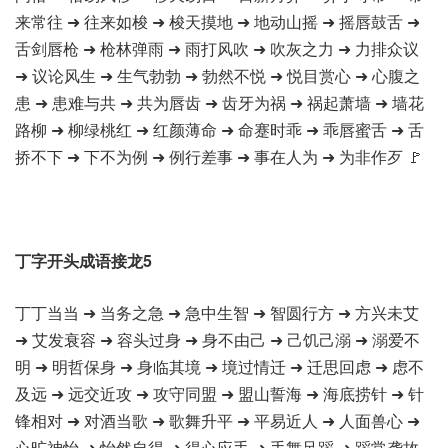
来常往 ➜ 往来如梭 ➜ 梭天摸地 ➜ 地动山摇 ➜ 摇唇鼓舌 ➜
舌剑唇枪 ➜ 枪林弹雨 ➜ 雨打风吹 ➜ 吹灰之力 ➜ 力排众议
➜ 议论风生 ➜ 生气勃勃 ➜ 勃然不悦 ➜ 悦目赏心 ➜ 心腹之
患 ➜ 患难与共 ➜ 共为唇齿 ➜ 齿牙为祸 ➜ 祸起萧墙 ➜ 墙花
路柳 ➜ 柳绿桃红 ➜ 红颜薄命 ➜ 命蹇时乖 ➜ 乖唇蜜舌 ➜ 舌
挢不下 ➜ 下不为例 ➜ 例行差事 ➜ 事在人为 ➜ 为非作歹 🚩
丁字开头成语接龙5
丁丁当当 ➜ 当务之急 ➜ 急中生智 ➜ 智圆行方 ➜ 方兴未艾
➜ 艾发衰容 ➜ 容头过身 ➜ 身不由己 ➜ 己饥己溺 ➜ 溺爱不
明 ➜ 明哲保身 ➜ 身临其境 ➜ 境过情迁 ➜ 迁思回虑 ➜ 虑不
及远 ➜ 远交近攻 ➜ 攻守同盟 ➜ 盟山誓海 ➜ 海底捞针 ➜ 针
锋相对 ➜ 对酒当歌 ➜ 歌舞升平 ➜ 平易近人 ➜ 人面兽心 ➜
心旷神怡 ➜ 怡然自得 ➜ 得心应手 ➜ 手舞足蹈 ➜ 蹈常袭故