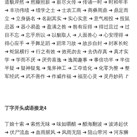
道貌岸然 ➜ 然糠照薪 ➜ 薪尽火传 ➜ 传诵一时 ➜ 时和年丰
➜ 丰功伟绩 ➜ 绩学之士 ➜ 士农工商 ➜ 商彝周鼎 ➜ 鼎足而
立 ➜ 立身扬名 ➜ 名副其实 ➜ 实心实意 ➜ 意气相投 ➜ 投鼠
忌器 ➜ 器小易盈 ➜ 盈满之咎 ➜ 咎有应得 ➜ 得过且过 ➜ 过
目不忘 ➜ 忘乎所以 ➜ 以貌取人 ➜ 人面兽心 ➜ 心安理得 ➜
得心应手 ➜ 手舞足蹈 ➜ 蹈常习故 ➜ 故步自封 ➜ 封豕长蛇
➜ 蛇鼠横行 ➜ 行之有效 ➜ 效死勿去 ➜ 去伪存真 ➜ 真才实
学 ➜ 学而不厌 ➜ 厌劳喜逸 ➜ 逸闻趣事 ➜ 事倍功半 ➜ 半信
半疑 ➜ 疑神疑鬼 ➜ 鬼斧神工 ➜ 工夺造化 ➜ 化零为整 ➜ 整
军经武 ➜ 武不善作 ➜ 作威作福 ➜ 福至心灵 ➜ 灵丹妙药 🚩
丁字开头成语接龙4
丁娘十索 ➜ 索然无味 ➜ 味如嚼醋 ➜ 醋海翻波 ➜ 波涛起伏
➜ 伏尸流血 ➜ 血雨腥风 ➜ 风雨无阻 ➜ 阻山带河 ➜ 河东狮