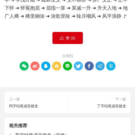
下怀 ➜ 怀冤抱屈 ➜ 屈指一算 ➜ 算减一升 ➜ 升天入地 ➜ 地
广人稀 ➜ 稀里糊涂 ➜ 涂歌里咏 ➜ 咏月嘲风 ➜ 风平浪静 🚩
赞 (
0
)

分享到









上一篇
下一篇
丙字结尾成语接龙
丁字结尾成语接龙
相关推荐
草字结尾成语接龙（逆接）