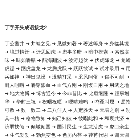
丁字开头成语接龙2
丁公凿井 ➜ 井蛙之见 ➜ 见微知著 ➜ 著述等身 ➜ 身临其境
➜ 境过情迁 ➜ 迁思回虑 ➜ 虑事多暗 ➜ 暗中摸索 ➜ 索然寡
味 ➜ 味如嚼醋 ➜ 醋海翻波 ➜ 波涛起伏 ➜ 伏虎降龙 ➜ 龙蟠
虎踞 ➜ 踞虎盘龙 ➜ 龙腾虎跃 ➜ 跃跃欲试 ➜ 试才录用 ➜ 用
兵如神 ➜ 神出鬼没 ➜ 没精打采 ➜ 采风问俗 ➜ 俗不可耐 ➜
耐人咀嚼 ➜ 嚼穿龈血 ➜ 血气方刚 ➜ 刚愎自用 ➜ 用武之地
➜ 地大物博 ➜ 博古通今 ➜ 今非昔比 ➜ 比肩继踵 ➜ 踵事增
华 ➜ 华封三祝 ➜ 祝咽祝哽 ➜ 哽噎难鸣 ➜ 鸣冤叫屈 ➜ 屈指
可数 ➜ 数一数二 ➜ 二八佳人 ➜ 人定胜天 ➜ 天壤之别 ➜ 别
具一格 ➜ 格物致知 ➜ 知己知彼 ➜ 彼唱此和 ➜ 和衷共济 ➜
济弱扶倾 ➜ 倾城倾国 ➜ 国计民生 ➜ 生龙活虎 ➜ 虎口余生
➜ 生气勃勃 ➜ 勃然变色 ➜ 色厉内荏 ➜ 荏苒代谢 ➜ 谢天谢