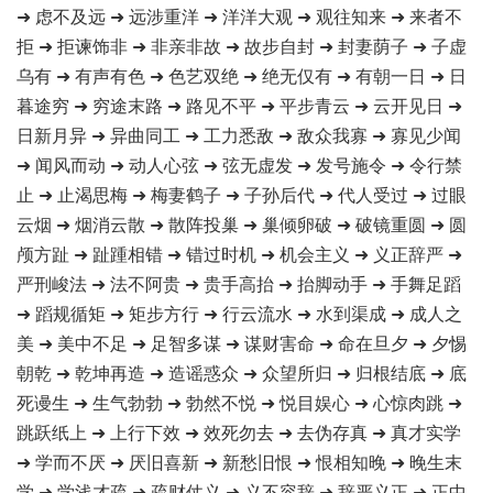
➜ 虑不及远 ➜ 远涉重洋 ➜ 洋洋大观 ➜ 观往知来 ➜ 来者不
拒 ➜ 拒谏饰非 ➜ 非亲非故 ➜ 故步自封 ➜ 封妻荫子 ➜ 子虚
乌有 ➜ 有声有色 ➜ 色艺双绝 ➜ 绝无仅有 ➜ 有朝一日 ➜ 日
暮途穷 ➜ 穷途末路 ➜ 路见不平 ➜ 平步青云 ➜ 云开见日 ➜
日新月异 ➜ 异曲同工 ➜ 工力悉敌 ➜ 敌众我寡 ➜ 寡见少闻
➜ 闻风而动 ➜ 动人心弦 ➜ 弦无虚发 ➜ 发号施令 ➜ 令行禁
止 ➜ 止渴思梅 ➜ 梅妻鹤子 ➜ 子孙后代 ➜ 代人受过 ➜ 过眼
云烟 ➜ 烟消云散 ➜ 散阵投巢 ➜ 巢倾卵破 ➜ 破镜重圆 ➜ 圆
颅方趾 ➜ 趾踵相错 ➜ 错过时机 ➜ 机会主义 ➜ 义正辞严 ➜
严刑峻法 ➜ 法不阿贵 ➜ 贵手高抬 ➜ 抬脚动手 ➜ 手舞足蹈
➜ 蹈规循矩 ➜ 矩步方行 ➜ 行云流水 ➜ 水到渠成 ➜ 成人之
美 ➜ 美中不足 ➜ 足智多谋 ➜ 谋财害命 ➜ 命在旦夕 ➜ 夕惕
朝乾 ➜ 乾坤再造 ➜ 造谣惑众 ➜ 众望所归 ➜ 归根结底 ➜ 底
死谩生 ➜ 生气勃勃 ➜ 勃然不悦 ➜ 悦目娱心 ➜ 心惊肉跳 ➜
跳跃纸上 ➜ 上行下效 ➜ 效死勿去 ➜ 去伪存真 ➜ 真才实学
➜ 学而不厌 ➜ 厌旧喜新 ➜ 新愁旧恨 ➜ 恨相知晚 ➜ 晚生末
学 ➜ 学浅才疏 ➜ 疏财仗义 ➜ 义不容辞 ➜ 辞严义正 ➜ 正中