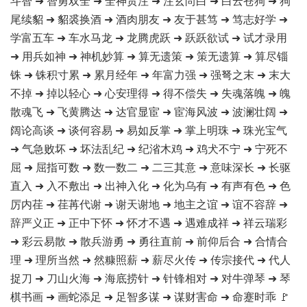
斗智 ➜ 智勇双全 ➜ 全神贯注 ➜ 注玄尚白 ➜ 白云苍狗 ➜ 狗
尾续貂 ➜ 貂裘换酒 ➜ 酒肉朋友 ➜ 友于甚笃 ➜ 笃志好学 ➜
学富五车 ➜ 车水马龙 ➜ 龙腾虎跃 ➜ 跃跃欲试 ➜ 试才录用
➜ 用兵如神 ➜ 神机妙算 ➜ 算无遗策 ➜ 策无遗算 ➜ 算尽锱
铢 ➜ 铢积寸累 ➜ 累月经年 ➜ 年富力强 ➜ 强弩之末 ➜ 末大
不掉 ➜ 掉以轻心 ➜ 心安理得 ➜ 得不偿失 ➜ 失魂落魄 ➜ 魄
散魂飞 ➜ 飞黄腾达 ➜ 达官显宦 ➜ 宦海风波 ➜ 波澜壮阔 ➜
阔论高谈 ➜ 谈何容易 ➜ 易如反掌 ➜ 掌上明珠 ➜ 珠光宝气
➜ 气急败坏 ➜ 坏法乱纪 ➜ 纪渻木鸡 ➜ 鸡犬不宁 ➜ 宁死不
屈 ➜ 屈指可数 ➜ 数一数二 ➜ 二三其意 ➜ 意味深长 ➜ 长驱
直入 ➜ 入不敷出 ➜ 出神入化 ➜ 化为乌有 ➜ 有声有色 ➜ 色
厉内荏 ➜ 荏苒代谢 ➜ 谢天谢地 ➜ 地主之谊 ➜ 谊不容辞 ➜
辞严义正 ➜ 正中下怀 ➜ 怀才不遇 ➜ 遇难成祥 ➜ 祥云瑞彩
➜ 彩云易散 ➜ 散兵游勇 ➜ 勇往直前 ➜ 前仰后合 ➜ 合情合
理 ➜ 理所当然 ➜ 然糠照薪 ➜ 薪尽火传 ➜ 传宗接代 ➜ 代人
捉刀 ➜ 刀山火海 ➜ 海底捞针 ➜ 针锋相对 ➜ 对牛弹琴 ➜ 琴
棋书画 ➜ 画蛇添足 ➜ 足智多谋 ➜ 谋财害命 ➜ 命蹇时乖 🚩