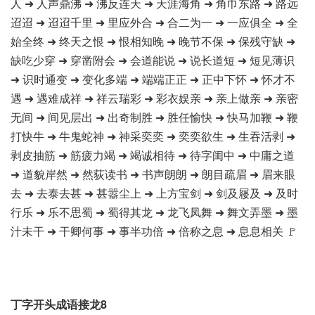
人 ➜ 人声鼎沸 ➜ 沸反连天 ➜ 天涯海角 ➜ 角巾东路 ➜ 路远
迢迢 ➜ 迢迢千里 ➜ 里应外合 ➜ 合二为一 ➜ 一应俱全 ➜ 全
始全终 ➜ 终天之恨 ➜ 恨相知晚 ➜ 晚节不保 ➜ 保残守缺 ➜
缺吃少穿 ➜ 穿凿附会 ➜ 会道能说 ➜ 说长道短 ➜ 短见薄识
➜ 识时通变 ➜ 变化多端 ➜ 端端正正 ➜ 正中下怀 ➜ 怀才不
遇 ➜ 遇难成祥 ➜ 祥云瑞彩 ➜ 彩衣娱亲 ➜ 亲上做亲 ➜ 亲密
无间 ➜ 间见层出 ➜ 出奇制胜 ➜ 胜任愉快 ➜ 快马加鞭 ➜ 鞭
打快牛 ➜ 牛鬼蛇神 ➜ 神采奕奕 ➜ 奕奕欲生 ➜ 生吞活剥 ➜
剥皮抽筋 ➜ 筋疲力竭 ➜ 竭诚相待 ➜ 待字闺中 ➜ 中庸之道
➜ 道貌岸然 ➜ 然荻读书 ➜ 书声朗朗 ➜ 朗目疏眉 ➜ 眉来眼
去 ➜ 去泰去甚 ➜ 甚嚣尘上 ➜ 上方宝剑 ➜ 剑及屦及 ➜ 及时
行乐 ➜ 乐不思蜀 ➜ 蜀得其龙 ➜ 龙飞凤舞 ➜ 舞文弄墨 ➜ 墨
汁未干 ➜ 干卿何事 ➜ 事半功倍 ➜ 倍称之息 ➜ 息息相关 🚩
丁字开头成语接龙8