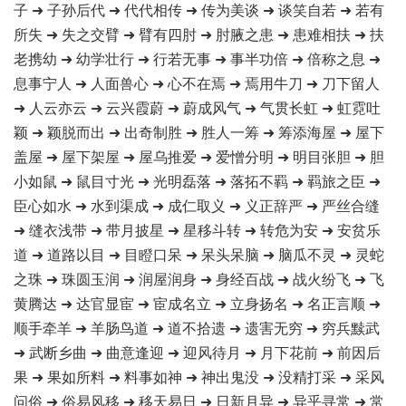
子 ➜ 子孙后代 ➜ 代代相传 ➜ 传为美谈 ➜ 谈笑自若 ➜ 若有
所失 ➜ 失之交臂 ➜ 臂有四肘 ➜ 肘腋之患 ➜ 患难相扶 ➜ 扶
老携幼 ➜ 幼学壮行 ➜ 行若无事 ➜ 事半功倍 ➜ 倍称之息 ➜
息事宁人 ➜ 人面兽心 ➜ 心不在焉 ➜ 焉用牛刀 ➜ 刀下留人
➜ 人云亦云 ➜ 云兴霞蔚 ➜ 蔚成风气 ➜ 气贯长虹 ➜ 虹霓吐
颖 ➜ 颖脱而出 ➜ 出奇制胜 ➜ 胜人一筹 ➜ 筹添海屋 ➜ 屋下
盖屋 ➜ 屋下架屋 ➜ 屋乌推爱 ➜ 爱憎分明 ➜ 明目张胆 ➜ 胆
小如鼠 ➜ 鼠目寸光 ➜ 光明磊落 ➜ 落拓不羁 ➜ 羁旅之臣 ➜
臣心如水 ➜ 水到渠成 ➜ 成仁取义 ➜ 义正辞严 ➜ 严丝合缝
➜ 缝衣浅带 ➜ 带月披星 ➜ 星移斗转 ➜ 转危为安 ➜ 安贫乐
道 ➜ 道路以目 ➜ 目瞪口呆 ➜ 呆头呆脑 ➜ 脑瓜不灵 ➜ 灵蛇
之珠 ➜ 珠圆玉润 ➜ 润屋润身 ➜ 身经百战 ➜ 战火纷飞 ➜ 飞
黄腾达 ➜ 达官显宦 ➜ 宦成名立 ➜ 立身扬名 ➜ 名正言顺 ➜
顺手牵羊 ➜ 羊肠鸟道 ➜ 道不拾遗 ➜ 遗害无穷 ➜ 穷兵黩武
➜ 武断乡曲 ➜ 曲意逢迎 ➜ 迎风待月 ➜ 月下花前 ➜ 前因后
果 ➜ 果如所料 ➜ 料事如神 ➜ 神出鬼没 ➜ 没精打采 ➜ 采风
问俗 ➜ 俗易风移 ➜ 移天易日 ➜ 日新月异 ➜ 异乎寻常 ➜ 常