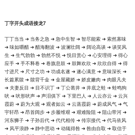
丁字开头成语接龙7
丁丁当当 ➜ 当务之急 ➜ 急中生智 ➜ 智尽能索 ➜ 索然寡味
➜ 味如嚼醋 ➜ 醋海翻波 ➜ 波澜壮阔 ➜ 阔论高谈 ➜ 谈笑风
生 ➜ 生气勃勃 ➜ 勃然不悦 ➜ 悦目赏心 ➜ 心安理得 ➜ 得心
应手 ➜ 手不释卷 ➜ 卷旗息鼓 ➜ 鼓舞欢欣 ➜ 欣欣自得 ➜ 得
寸进尺 ➜ 尺寸之功 ➜ 功成名遂 ➜ 遂心满意 ➜ 意味深长 ➜
长篇累牍 ➜ 牍背千金 ➜ 金屋藏娇 ➜ 娇皮嫩肉 ➜ 肉眼凡夫
➜ 夫妻反目 ➜ 目不识丁 ➜ 丁公凿井 ➜ 井底之蛙 ➜ 蛙鸣狗
吠 ➜ 吠形吠声 ➜ 声泪俱下 ➜ 下里巴人 ➜ 人云亦云 ➜ 云兴
霞蔚 ➜ 蔚为大观 ➜ 观者如云 ➜ 云蒸霞蔚 ➜ 蔚成风气 ➜ 气
宇轩昂 ➜ 昂首阔步 ➜ 步履维艰 ➜ 艰难险阻 ➜ 阻山带河 ➜
河东狮子 ➜ 子孙后代 ➜ 代代相传 ➜ 传宗接代 ➜ 代马依风
➜ 风平浪静 ➜ 静中思动 ➜ 动辄得咎 ➜ 咎由自取 ➜ 取信于