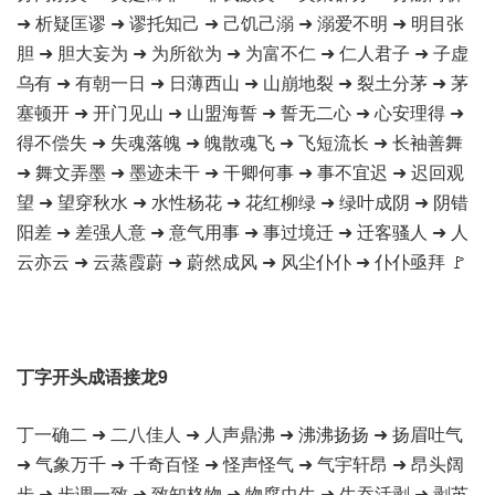
➜ 析疑匡谬 ➜ 谬托知己 ➜ 己饥己溺 ➜ 溺爱不明 ➜ 明目张
胆 ➜ 胆大妄为 ➜ 为所欲为 ➜ 为富不仁 ➜ 仁人君子 ➜ 子虚
乌有 ➜ 有朝一日 ➜ 日薄西山 ➜ 山崩地裂 ➜ 裂土分茅 ➜ 茅
塞顿开 ➜ 开门见山 ➜ 山盟海誓 ➜ 誓无二心 ➜ 心安理得 ➜
得不偿失 ➜ 失魂落魄 ➜ 魄散魂飞 ➜ 飞短流长 ➜ 长袖善舞
➜ 舞文弄墨 ➜ 墨迹未干 ➜ 干卿何事 ➜ 事不宜迟 ➜ 迟回观
望 ➜ 望穿秋水 ➜ 水性杨花 ➜ 花红柳绿 ➜ 绿叶成阴 ➜ 阴错
阳差 ➜ 差强人意 ➜ 意气用事 ➜ 事过境迁 ➜ 迁客骚人 ➜ 人
云亦云 ➜ 云蒸霞蔚 ➜ 蔚然成风 ➜ 风尘仆仆 ➜ 仆仆亟拜 🚩
丁字开头成语接龙9
丁一确二 ➜ 二八佳人 ➜ 人声鼎沸 ➜ 沸沸扬扬 ➜ 扬眉吐气
➜ 气象万千 ➜ 千奇百怪 ➜ 怪声怪气 ➜ 气宇轩昂 ➜ 昂头阔
步 ➜ 步调一致 ➜ 致知格物 ➜ 物腐虫生 ➜ 生吞活剥 ➜ 剥茧