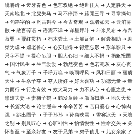
眦嚼齿 ➜ 齿牙春色 ➜ 色艺双绝 ➜ 绝世佳人 ➜ 人定胜天 ➜
天南地北 ➜ 北叟失马 ➜ 马不停蹄 ➜ 蹄閒三寻 ➜ 寻章摘句
➜ 句斟字酌 ➜ 酌古斟今 ➜ 今古奇观 ➜ 观者如云 ➜ 云消雾
散 ➜ 散言碎语 ➜ 语焉不详 ➜ 详星拜斗 ➜ 斗米尺布 ➜ 布帛
菽粟 ➜ 粟红贯朽 ➜ 朽木粪土 ➜ 土崩瓦解 ➜ 解囊相助 ➜ 助
桀为虐 ➜ 虐老兽心 ➜ 心安理得 ➜ 得意忘形 ➜ 形单影只 ➜
只字不提 ➜ 提心吊胆 ➜ 胆大心细 ➜ 细大不捐 ➜ 捐躯报国
➜ 国计民生 ➜ 生气勃勃 ➜ 勃然变色 ➜ 色若死灰 ➜ 灰心丧
气 ➜ 气象万千 ➜ 千呼万唤 ➜ 唤雨呼风 ➜ 风和日丽 ➜ 丽质
天生 ➜ 生杀予夺 ➜ 夺人所好 ➜ 好大喜功 ➜ 功德无量 ➜ 量
力而行 ➜ 行之有效 ➜ 效犬马力 ➜ 力不从心 ➜ 心腹之患 ➜
患难夫妻 ➜ 妻梅子鹤 ➜ 鹤发童颜 ➜ 颜面扫地 ➜ 地久天长
➜ 长篇大论 ➜ 论甘忌辛 ➜ 辛辛苦苦 ➜ 苦口婆心 ➜ 心惊肉
跳 ➜ 跳出圈子 ➜ 子子孙孙 ➜ 孙康映雪 ➜ 雪窖冰天 ➜ 天壤
之别 ➜ 别具匠心 ➜ 心旷神怡 ➜ 怡情悦性 ➜ 性命交关 ➜ 关
怀备至 ➜ 至亲好友 ➜ 友于兄弟 ➜ 弟子孩儿 ➜ 儿女亲家 🚩