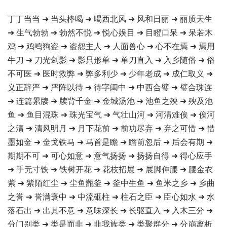
丁丁当当 ➜ 当头棒喝 ➜ 喝西北风 ➜ 风和日丽 ➜ 丽质天生
➜ 生气勃勃 ➜ 勃然不悦 ➜ 悦心娱目 ➜ 目瞪口呆 ➜ 呆若木
鸡 ➜ 鸡鸣狗盗 ➜ 盗怨主人 ➜ 人面兽心 ➜ 心不在焉 ➜ 焉用
牛刀 ➜ 刀光剑影 ➜ 影只形单 ➜ 单刀直入 ➜ 入乡随俗 ➜ 俗
不可医 ➜ 医时救弊 ➜ 弊多利少 ➜ 少年老成 ➜ 成仁取义 ➜
义正辞严 ➜ 严阵以待 ➜ 待字闺中 ➜ 中西合璧 ➜ 璧合珠连
➜ 连篇累牍 ➜ 牍背千金 ➜ 金城汤池 ➜ 池鱼之殃 ➜ 殃及池
鱼 ➜ 鱼目混珠 ➜ 珠光宝气 ➜ 气壮山河 ➜ 河清难俟 ➜ 俟河
之清 ➜ 清风明月 ➜ 月下花前 ➜ 前功尽弃 ➜ 弃之可惜 ➜ 惜
墨如金 ➜ 金戈铁马 ➜ 马首是瞻 ➜ 瞻前忽后 ➜ 后会有期 ➜
期期不可 ➜ 可心如意 ➜ 意气扬扬 ➜ 扬扬自得 ➜ 得心应手
➜ 手无寸铁 ➜ 铁树开花 ➜ 花枝招展 ➜ 展脚伸腰 ➜ 腰金衣
紫 ➜ 紫陌红尘 ➜ 尘鱼甑釜 ➜ 釜中生鱼 ➜ 鱼米之乡 ➜ 乡曲
之誉 ➜ 誉满寰中 ➜ 中流砥柱 ➜ 柱石之臣 ➜ 臣心如水 ➜ 水
落石出 ➜ 出其不意 ➜ 意味深长 ➜ 长驱直入 ➜ 入木三分 ➜
分门别类 ➜ 类是而非 ➜ 非我族类 ➜ 类聚群分 ➜ 分崩离析