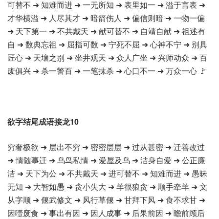
可替不 ➜ 知难而进 ➜ 一无所知 ➜ 表里如一 ➜ 溢于言表 ➜
才华横溢 ➜ 人尽其才 ➜ 暗箭伤人 ➜ 偏信则暗 ➜ 一物一偏
➜ 天下第一 ➜ 不共戴天 ➜ 献可替不 ➜ 自靖自献 ➜ 祖述有
自 ➜ 数典忘祖 ➜ 屈指可数 ➜ 宁死不屈 ➜ 心神不宁 ➜ 别具
匠心 ➜ 天壤之别 ➜ 坐井观天 ➜ 众人广坐 ➜ 兴师动众 ➜ 百
废俱兴 ➜ 杀一警百 ➜ 一笔抹杀 ➜ 心口不一 ➜ 万众一心 🚩
欲字结尾成语接龙10
穷奢极欲 ➜ 层出不穷 ➜ 密密层层 ➜ 过从甚密 ➜ 迁善改过
➜ 情随事迁 ➜ 乌鸟私情 ➜ 爱屋及乌 ➜ 洁身自爱 ➜ 公正廉
洁 ➜ 天下为公 ➜ 不共戴天 ➜ 进可替不 ➜ 知难而进 ➜ 愚昧
无知 ➜ 大智如愚 ➜ 贪小失大 ➜ 羊很狼贪 ➜ 顺手牵羊 ➜ 文
从字顺 ➜ 偃武修文 ➜ 风行草偃 ➜ 甘拜下风 ➜ 食不求甘 ➜
因噎废食 ➜ 事出有因 ➜ 因人成事 ➜ 后果前因 ➜ 瞻前顾后