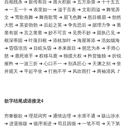
自相残杀 ➜ 薪传有自 ➜ 厝火积薪 ➜ 五方杂厝 ➜ 十十五五
➜ 一五一十 ➜ 表里如一 ➜ 溢于言表 ➜ 文彩四溢 ➜ 舞笔弄
文 ➜ 莺歌燕舞 ➜ 舞燕歌莺 ➜ 眉飞色舞 ➜ 怒目横眉 ➜ 勃然
大怒 ➜ 英姿勃勃 ➜ 后起之英 ➜ 争先恐后 ➜ 据理力争 ➜ 凿
凿有据 ➜ 言之凿凿 ➜ 妙不可言 ➜ 见势不妙 ➜ 固执己见 ➜
根深蒂固 ➜ 叶落归根 ➜ 添枝加叶 ➜ 海屋筹添 ➜ 浩如烟海
➜ 昏昏浩浩 ➜ 目眩头昏 ➜ 本来面目 ➜ 慈悲为本 ➜ 手滑心
慈 ➜ 鹿死谁手 ➜ 权移马鹿 ➜ 独揽大权 ➜ 矜贫恤独 ➜ 折锐
摧矜 ➜ 一波三折 ➜ 心口不一 ➜ 别具匠心 ➜ 天渊之别 ➜ 坐
井观天 ➜ 平起平坐 ➜ 打抱不平 ➜ 风吹雨打 ➜ 两袖清风 🚩
欲字结尾成语接龙4
穷奢极欲 ➜ 理屈词穷 ➜ 通情达理 ➜ 水泄不通 ➜ 跋山涉水
➜ 进退狼跋 ➜ 循序渐进 ➜ 苟且因循 ➜ 一笔不苟 ➜ 天下第