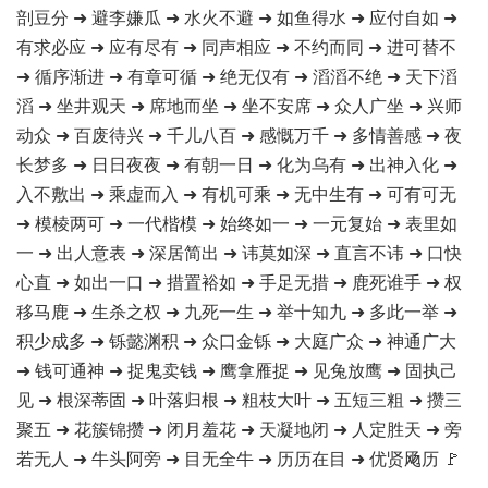
剖豆分 ➜ 避李嫌瓜 ➜ 水火不避 ➜ 如鱼得水 ➜ 应付自如 ➜
有求必应 ➜ 应有尽有 ➜ 同声相应 ➜ 不约而同 ➜ 进可替不
➜ 循序渐进 ➜ 有章可循 ➜ 绝无仅有 ➜ 滔滔不绝 ➜ 天下滔
滔 ➜ 坐井观天 ➜ 席地而坐 ➜ 坐不安席 ➜ 众人广坐 ➜ 兴师
动众 ➜ 百废待兴 ➜ 千儿八百 ➜ 感慨万千 ➜ 多情善感 ➜ 夜
长梦多 ➜ 日日夜夜 ➜ 有朝一日 ➜ 化为乌有 ➜ 出神入化 ➜
入不敷出 ➜ 乘虚而入 ➜ 有机可乘 ➜ 无中生有 ➜ 可有可无
➜ 模棱两可 ➜ 一代楷模 ➜ 始终如一 ➜ 一元复始 ➜ 表里如
一 ➜ 出人意表 ➜ 深居简出 ➜ 讳莫如深 ➜ 直言不讳 ➜ 口快
心直 ➜ 如出一口 ➜ 措置裕如 ➜ 手足无措 ➜ 鹿死谁手 ➜ 权
移马鹿 ➜ 生杀之权 ➜ 九死一生 ➜ 举十知九 ➜ 多此一举 ➜
积少成多 ➜ 铄懿渊积 ➜ 众口金铄 ➜ 大庭广众 ➜ 神通广大
➜ 钱可通神 ➜ 捉鬼卖钱 ➜ 鹰拿雁捉 ➜ 见兔放鹰 ➜ 固执己
见 ➜ 根深蒂固 ➜ 叶落归根 ➜ 粗枝大叶 ➜ 五短三粗 ➜ 攒三
聚五 ➜ 花簇锦攒 ➜ 闭月羞花 ➜ 天凝地闭 ➜ 人定胜天 ➜ 旁
若无人 ➜ 牛头阿旁 ➜ 目无全牛 ➜ 历历在目 ➜ 优贤飏历 🚩