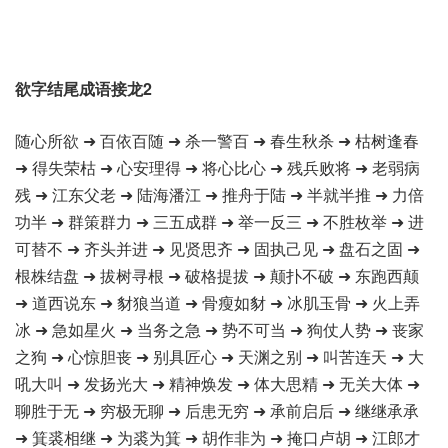
欲字结尾成语接龙2
随心所欲 ➜ 百依百随 ➜ 杀一警百 ➜ 春生秋杀 ➜ 枯树逢春
➜ 得失荣枯 ➜ 心安理得 ➜ 将心比心 ➜ 残兵败将 ➜ 老弱病
残 ➜ 江东父老 ➜ 陆海潘江 ➜ 推舟于陆 ➜ 半就半推 ➜ 力倍
功半 ➜ 群策群力 ➜ 三五成群 ➜ 举一反三 ➜ 不胜枚举 ➜ 进
可替不 ➜ 齐头并进 ➜ 见贤思齐 ➜ 固执己见 ➜ 盘石之固 ➜
根株结盘 ➜ 拔树寻根 ➜ 破格提拔 ➜ 颠扑不破 ➜ 东跑西颠
➜ 道西说东 ➜ 豺狼当道 ➜ 骨瘦如豺 ➜ 冰肌玉骨 ➜ 火上弄
冰 ➜ 急如星火 ➜ 当务之急 ➜ 势不可当 ➜ 狗仗人势 ➜ 丧家
之狗 ➜ 心惊胆丧 ➜ 别具匠心 ➜ 天渊之别 ➜ 叫苦连天 ➜ 大
吼大叫 ➜ 发扬光大 ➜ 精神焕发 ➜ 体大思精 ➜ 无关大体 ➜
聊胜于无 ➜ 穷极无聊 ➜ 后患无穷 ➜ 承前启后 ➜ 继继承承
➜ 箕裘相继 ➜ 为裘为箕 ➜ 胡作非为 ➜ 掩口卢胡 ➜ 江郎才