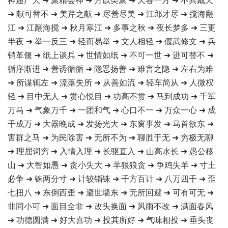
➜ 献可替不 ➜ 美芹之献 ➜ 尽善尽美 ➜ 江郎才尽 ➜ 搅海翻
江 ➜ 江翻海搅 ➜ 秋月寒江 ➜ 多事之秋 ➜ 夜长梦多 ➜ 三更
半夜 ➜ 举一反三 ➜ 轻而易举 ➜ 文人相轻 ➜ 偃武修文 ➜ 兵
销革偃 ➜ 纸上谈兵 ➜ 世情如纸 ➜ 不可一世 ➜ 进可替不 ➜
循序渐进 ➜ 善诱循循 ➜ 隐恶扬善 ➜ 难言之隐 ➜ 左右为难
➜ 所谋辄左 ➜ 流落失所 ➜ 从善如流 ➜ 轻车简从 ➜ 人微权
轻 ➜ 目中无人 ➜ 赏心悦目 ➜ 功高不赏 ➜ 马到成功 ➜ 千军
万马 ➜ 气象万千 ➜ 一团和气 ➜ 心口不一 ➜ 万众一心 ➜ 成
千成万 ➜ 大器晚成 ➜ 发扬光大 ➜ 东窗事发 ➜ 马首欲东 ➜
害群之马 ➜ 为民除害 ➜ 无所不为 ➜ 聊胜于无 ➜ 穷极无聊
➜ 理屈词穷 ➜ 入情入理 ➜ 长驱直入 ➜ 山高水长 ➜ 愚公移
山 ➜ 大智如愚 ➜ 贪小失大 ➜ 羊狠狼贪 ➜ 争鸡失羊 ➜ 寸土
必争 ➜ 铢两分寸 ➜ 计较锱铢 ➜ 千方百计 ➜ 八万四千 ➜ 歪
七扭八 ➜ 东倒西歪 ➜ 避世墙东 ➜ 无所回避 ➜ 可有可无 ➜
非同小可 ➜ 面目全非 ➜ 改头换面 ➜ 风雨不改 ➜ 满面春风
➜ 功德圆满 ➜ 好大喜功 ➜ 投其所好 ➜ 气味相投 ➜ 垂头丧