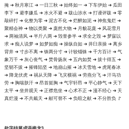
掩 ➜ 秋月寒江 ➜ 一日三秋 ➜ 始终如一 ➜ 下车伊始 ➜ 瓜田
李下 ➜ 避李嫌瓜 ➜ 水火不避 ➜ 跋山涉水 ➜ 打谩评跋 ➜ 零
敲碎打 ➜ 化整为零 ➜ 泥古不化 ➜ 烂醉如泥 ➜ 神焦鬼烂 ➜
聚精会神 ➜ 物以类聚 ➜ 庞然大物 ➜ 月貌花庞 ➜ 风花雪月
➜ 两袖清风 ➜ 半斤八两 ➜ 毁誉参半 ➜ 求全之毁 ➜ 梦寐以
求 ➜ 痴人说梦 ➜ 如梦如痴 ➜ 操纵自如 ➜ 井臼亲操 ➜ 离乡
背井 ➜ 寸步不离 ➜ 铢两分寸 ➜ 计较锱铢 ➜ 千方百计 ➜ 气
象万千 ➜ 灰心丧气 ➜ 焚骨扬灰 ➜ 五内如焚 ➜ 拔十得五 ➜
坚韧不拔 ➜ 摧锋陷坚 ➜ 地崩山摧 ➜ 冰天雪地 ➜ 虎尾春冰
➜ 降龙伏虎 ➜ 祸从天降 ➜ 飞灾横祸 ➜ 劳燕分飞 ➜ 汗马功
劳 ➜ 胸喘肤汗 ➜ 昂首挺胸 ➜ 气宇轩昂 ➜ 平心静气 ➜ 天下
太平 ➜ 坐井观天 ➜ 正襟危坐 ➜ 心术不正 ➜ 漫不经心 ➜ 天
真烂漫 ➜ 不共戴天 ➜ 献可替不 ➜ 负暄之献 ➜ 不分胜负 🚩
欲字结尾成语接龙3