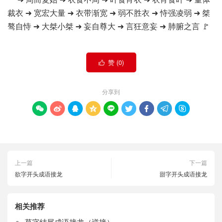
裁衣 ➜ 宽宏大量 ➜ 衣带渐宽 ➜ 弱不胜衣 ➜ 恃强凌弱 ➜ 桀
骜自恃 ➜ 大桀小桀 ➜ 妄自尊大 ➜ 言狂意妄 ➜ 肺腑之言 🚩
赞 (
0
)

分享到









上一篇
下一篇
欲字开头成语接龙
甜字开头成语接龙
相关推荐
草字结尾成语接龙（逆接）