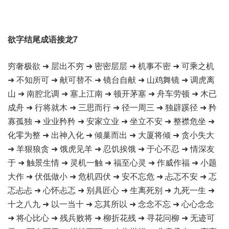
欲字结尾成语接龙7
穷奢极欲 ➜ 层出不穷 ➜ 密密层层 ➜ 机事不密 ➜ 可乘之机
➜ 不知所可 ➜ 献可替不 ➜ 镜台自献 ➜ 山鸡舞镜 ➜ 调虎离
山 ➜ 南腔北调 ➜ 塞上江南 ➜ 顿开茅塞 ➜ 舟车劳顿 ➜ 木已
成舟 ➜ 行将就木 ➜ 三思而行 ➜ 径一周三 ➜ 独辟蹊径 ➜ 矜
寡孤独 ➜ 业业矜矜 ➜ 安家立业 ➜ 坐立不安 ➜ 整襟危坐 ➜
化零为整 ➜ 出神入化 ➜ 倾巢而出 ➜ 大厦将倾 ➜ 贪小失大
➜ 羊狠狼贪 ➜ 饿虎见羊 ➜ 忍饥挨饿 ➜ 于心不忍 ➜ 情深友
于 ➜ 触景生情 ➜ 灵机一触 ➜ 福至心灵 ➜ 作威作福 ➜ 小题
大作 ➜ 伏低做小 ➜ 危机四伏 ➜ 安不忘危 ➜ 忐忑不安 ➜ 忑
忑忐忐 ➜ 心怀忐忑 ➜ 别具匠心 ➜ 生离死别 ➜ 九死一生 ➜
十之八九 ➜ 以一当十 ➜ 忘其所以 ➜ 念念不忘 ➜ 心心念念
➜ 将心比心 ➜ 残兵败将 ➜ 柳折花残 ➜ 寻花问柳 ➜ 无迹可