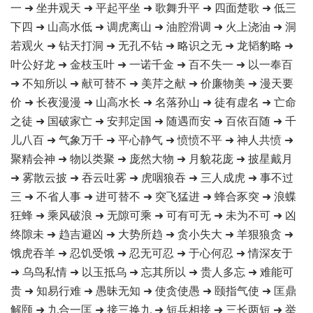
一 ➜ 坐井观天 ➜ 平起平坐 ➜ 歌舞升平 ➜ 四面楚歌 ➜ 低三
下四 ➜ 山高水低 ➜ 调虎离山 ➜ 油腔滑调 ➜ 火上浇油 ➜ 洞
若观火 ➜ 钻天打洞 ➜ 无孔不钻 ➜ 略识之无 ➜ 龙韬豹略 ➜
叶公好龙 ➜ 金枝玉叶 ➜ 一诺千金 ➜ 百不失一 ➜ 以一奉百
➜ 不知所以 ➜ 献可替不 ➜ 美芹之献 ➜ 价廉物美 ➜ 漫天要
价 ➜ 长夜漫漫 ➜ 山高水长 ➜ 名落孙山 ➜ 徒有虚名 ➜ 亡命
之徒 ➜ 国破家亡 ➜ 安邦定国 ➜ 随遇而安 ➜ 百依百随 ➜ 千
儿八百 ➜ 气象万千 ➜ 平心静气 ➜ 愤愤不平 ➜ 神人共愤 ➜
聚精会神 ➜ 物以类聚 ➜ 庞然大物 ➜ 月貌花庞 ➜ 披星戴月
➜ 雾散云披 ➜ 吞云吐雾 ➜ 虎咽狼吞 ➜ 三人成虎 ➜ 事不过
三 ➜ 不省人事 ➜ 进可替不 ➜ 突飞猛进 ➜ 蜂合豕突 ➜ 浪蝶
狂蜂 ➜ 乘风破浪 ➜ 无隙可乘 ➜ 可有可无 ➜ 未为不可 ➜ 凶
终隙未 ➜ 趋吉避凶 ➜ 大势所趋 ➜ 贪小失大 ➜ 羊狠狼贪 ➜
饿虎吞羊 ➜ 忍饥受饿 ➜ 忍无可忍 ➜ 于心何忍 ➜ 情深友于
➜ 乌鸟私情 ➜ 以玉抵乌 ➜ 忘其所以 ➜ 贵人多忘 ➜ 难能可
贵 ➜ 知易行难 ➜ 愚昧无知 ➜ 使贪使愚 ➜ 颐指气使 ➜ 匡鼎
解颐 ➜ 九合一匡 ➜ 接三换九 ➜ 短兵相接 ➜ 三长两短 ➜ 举