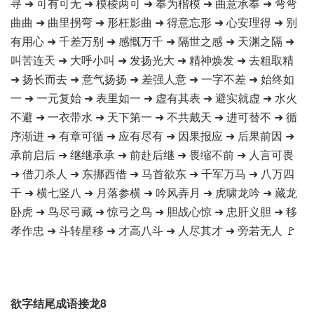
寻 ➜ 可有可无 ➜ 模棱两可 ➜ 奉为楷模 ➜ 曲意承奉 ➜ 弯弯
曲曲 ➜ 曲里拐弯 ➜ 形枉影曲 ➜ 得意忘形 ➜ 心安理得 ➜ 别
有用心 ➜ 千差万别 ➜ 感慨万千 ➜ 隔世之感 ➜ 天渊之隔 ➜
叫苦连天 ➜ 大呼小叫 ➜ 发扬光大 ➜ 精神焕发 ➜ 去粗取精
➜ 扬长而去 ➜ 意气扬扬 ➜ 差强人意 ➜ 一字不差 ➜ 始终如
一 ➜ 一元复始 ➜ 表里如一 ➜ 虚有其表 ➜ 避实就虚 ➜ 水火
不避 ➜ 一衣带水 ➜ 天下第一 ➜ 不共戴天 ➜ 进可替不 ➜ 循
序渐进 ➜ 有章可循 ➜ 应有尽有 ➜ 因果报应 ➜ 后果前因 ➜
承前启后 ➜ 继继承承 ➜ 前赴后继 ➜ 畏缩不前 ➜ 人言可畏
➜ 借刀杀人 ➜ 东挪西借 ➜ 马首欲东 ➜ 千军万马 ➜ 八万四
千 ➜ 横七竖八 ➜ 月落参横 ➜ 吟风弄月 ➜ 虎啸龙吟 ➜ 藏龙
卧虎 ➜ 鸟尽弓藏 ➜ 惊弓之鸟 ➜ 胆战心惊 ➜ 忠肝义胆 ➜ 移
孝作忠 ➜ 斗转星移 ➜ 才高八斗 ➜ 人尽其才 ➜ 旁若无人 🚩
欲字结尾成语接龙8