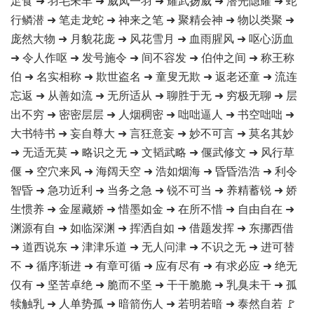
足食 ➜ 羽毛未丰 ➜ 威凤一羽 ➜ 耀武扬威 ➜ 潜光隐耀 ➜ 蛇
行鳞潜 ➜ 笔走龙蛇 ➜ 神来之笔 ➜ 聚精会神 ➜ 物以类聚 ➜
庞然大物 ➜ 月貌花庞 ➜ 风花雪月 ➜ 血雨腥风 ➜ 呕心沥血
➜ 令人作呕 ➜ 发号施令 ➜ 间不容发 ➜ 伯仲之间 ➜ 称王称
伯 ➜ 名实相称 ➜ 欺世盗名 ➜ 童叟无欺 ➜ 返老还童 ➜ 流连
忘返 ➜ 从善如流 ➜ 无所适从 ➜ 聊胜于无 ➜ 穷极无聊 ➜ 层
出不穷 ➜ 密密层层 ➜ 人烟稠密 ➜ 咄咄逼人 ➜ 书空咄咄 ➜
大书特书 ➜ 妄自尊大 ➜ 言狂意妄 ➜ 妙不可言 ➜ 莫名其妙
➜ 无适无莫 ➜ 略识之无 ➜ 文韬武略 ➜ 偃武修文 ➜ 风行草
偃 ➜ 空穴来风 ➜ 海阔天空 ➜ 浩如烟海 ➜ 昏昏浩浩 ➜ 利令
智昏 ➜ 急功近利 ➜ 当务之急 ➜ 锐不可当 ➜ 养精蓄锐 ➜ 娇
生惯养 ➜ 金屋藏娇 ➜ 惜墨如金 ➜ 在所不惜 ➜ 自由自在 ➜
渊源有自 ➜ 如临深渊 ➜ 挥洒自如 ➜ 借题发挥 ➜ 东挪西借
➜ 道西说东 ➜ 津津乐道 ➜ 无人问津 ➜ 不识之无 ➜ 进可替
不 ➜ 循序渐进 ➜ 有章可循 ➜ 应有尽有 ➜ 有求必应 ➜ 绝无
仅有 ➜ 坚苦卓绝 ➜ 脆而不坚 ➜ 干干脆脆 ➜ 乳臭未干 ➜ 孤
犊触乳 ➜ 人单势孤 ➜ 暗箭伤人 ➜ 若明若暗 ➜ 泰然自若 🚩