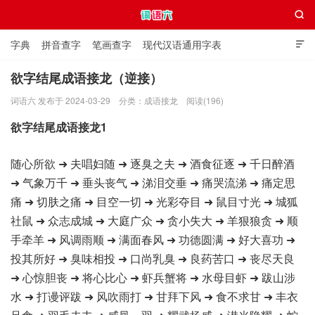

字典
拼音查字
笔画查字
现代汉语通用字表

通用规范汉字表
叠字大全
独体字大全
极简英语词典
欲字结尾成语接龙（逆接）
词语六 发布于 2024-03-29
分类：
成语接龙
阅读(196)
词语六
欲字结尾成语接龙1
随心所欲 ➜ 夫唱妇随 ➜ 逐臭之夫 ➜ 酒食征逐 ➜ 千日醉酒
➜ 气象万千 ➜ 垂头丧气 ➜ 涕泪交垂 ➜ 痛哭流涕 ➜ 痛定思
痛 ➜ 切肤之痛 ➜ 目空一切 ➜ 光彩夺目 ➜ 鼠目寸光 ➜ 城狐
社鼠 ➜ 众志成城 ➜ 大庭广众 ➜ 贪小失大 ➜ 羊狠狼贪 ➜ 顺
手牵羊 ➜ 风调雨顺 ➜ 满面春风 ➜ 功德圆满 ➜ 好大喜功 ➜
投其所好 ➜ 臭味相投 ➜ 口尚乳臭 ➜ 良药苦口 ➜ 丧尽天良
➜ 心惊胆丧 ➜ 将心比心 ➜ 虾兵蟹将 ➜ 水母目虾 ➜ 跋山涉
水 ➜ 打谩评跋 ➜ 风吹雨打 ➜ 甘拜下风 ➜ 食不求甘 ➜ 丰衣