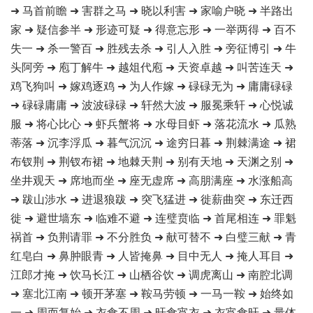
➜ 马首前瞻 ➜ 害群之马 ➜ 晓以利害 ➜ 家喻户晓 ➜ 半路出
家 ➜ 疑信参半 ➜ 形迹可疑 ➜ 得意忘形 ➜ 一举两得 ➜ 百不
失一 ➜ 杀一警百 ➜ 胜残去杀 ➜ 引人入胜 ➜ 旁征博引 ➜ 牛
头阿旁 ➜ 庖丁解牛 ➜ 越俎代庖 ➜ 天资卓越 ➜ 叫苦连天 ➜
鸡飞狗叫 ➜ 嫁鸡逐鸡 ➜ 为人作嫁 ➜ 碌碌无为 ➜ 庸庸碌碌
➜ 碌碌庸庸 ➜ 波波碌碌 ➜ 轩然大波 ➜ 服冕乘轩 ➜ 心悦诚
服 ➜ 将心比心 ➜ 虾兵蟹将 ➜ 水母目虾 ➜ 落花流水 ➜ 瓜熟
蒂落 ➜ 沉李浮瓜 ➜ 暮气沉沉 ➜ 途穷日暮 ➜ 荆棘满途 ➜ 裙
布钗荆 ➜ 荆钗布裙 ➜ 地棘天荆 ➜ 别有天地 ➜ 天渊之别 ➜
坐井观天 ➜ 席地而坐 ➜ 座无虚席 ➜ 高朋满座 ➜ 水涨船高
➜ 跋山涉水 ➜ 进退狼跋 ➜ 突飞猛进 ➜ 徙薪曲突 ➜ 东迁西
徙 ➜ 避世墙东 ➜ 临难不避 ➜ 连璧贲临 ➜ 首尾相连 ➜ 罪魁
祸首 ➜ 负荆请罪 ➜ 不分胜负 ➜ 献可替不 ➜ 白璧三献 ➜ 青
红皂白 ➜ 鼻肿眼青 ➜ 人皆掩鼻 ➜ 目中无人 ➜ 掩人耳目 ➜
江郎才掩 ➜ 饮马长江 ➜ 山栖谷饮 ➜ 调虎离山 ➜ 南腔北调
➜ 塞北江南 ➜ 顿开茅塞 ➜ 鞍马劳顿 ➜ 一马一鞍 ➜ 始终如
一 ➜ 周而复始 ➜ 衣食不周 ➜ 旰食宵衣 ➜ 衣宵食旰 ➜ 量体