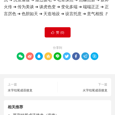
火传 ➜ 传为美谈 ➜ 谈虎色变 ➜ 变化多端 ➜ 端端正正 ➜ 正
言厉色 ➜ 色胆如天 ➜ 天造地设 ➜ 设言托意 ➜ 意气相投 🚩
赞 (
0
)

分享到









上一篇
下一篇
水字结尾成语接龙
火字结尾成语接龙
相关推荐
草字结尾成语接龙（逆接）