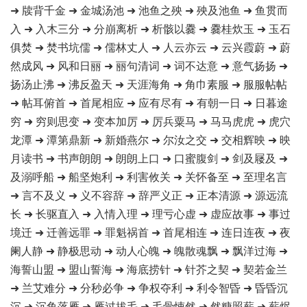
➜ 牍背千金 ➜ 金城汤池 ➜ 池鱼之殃 ➜ 殃及池鱼 ➜ 鱼贯而
入 ➜ 入木三分 ➜ 分崩离析 ➜ 析骸以爨 ➜ 爨桂炊玉 ➜ 玉石
俱焚 ➜ 焚书坑儒 ➜ 儒林丈人 ➜ 人云亦云 ➜ 云兴霞蔚 ➜ 蔚
然成风 ➜ 风和日丽 ➜ 丽句清词 ➜ 词不达意 ➜ 意气扬扬 ➜
扬汤止沸 ➜ 沸反盈天 ➜ 天涯海角 ➜ 角巾素服 ➜ 服服帖帖
➜ 帖耳俯首 ➜ 首尾相应 ➜ 应有尽有 ➜ 有朝一日 ➜ 日暮途
穷 ➜ 穷则思变 ➜ 变本加厉 ➜ 厉兵粟马 ➜ 马马虎虎 ➜ 虎穴
龙潭 ➜ 潭第鼎新 ➜ 新婚燕尔 ➜ 尔汝之交 ➜ 交相辉映 ➜ 映
月读书 ➜ 书声朗朗 ➜ 朗朗上口 ➜ 口蜜腹剑 ➜ 剑及屦及 ➜
及溺呼船 ➜ 船坚炮利 ➜ 利害攸关 ➜ 关怀备至 ➜ 至理名言
➜ 言不及义 ➜ 义不容辞 ➜ 辞严义正 ➜ 正本清源 ➜ 源远流
长 ➜ 长驱直入 ➜ 入情入理 ➜ 理亏心虚 ➜ 虚应故事 ➜ 事过
境迁 ➜ 迁善远罪 ➜ 罪魁祸首 ➜ 首尾相连 ➜ 连日连夜 ➜ 夜
阑人静 ➜ 静极思动 ➜ 动人心魄 ➜ 魄散魂飘 ➜ 飘洋过海 ➜
海誓山盟 ➜ 盟山誓海 ➜ 海底捞针 ➜ 针芥之契 ➜ 契若金兰
➜ 兰艾难分 ➜ 分秒必争 ➜ 争权夺利 ➜ 利令智昏 ➜ 昏昏沉
沉 ➜ 沉鱼落雁 ➜ 雁过拔毛 ➜ 毛骨悚然 ➜ 然糠照薪 ➜ 薪烬