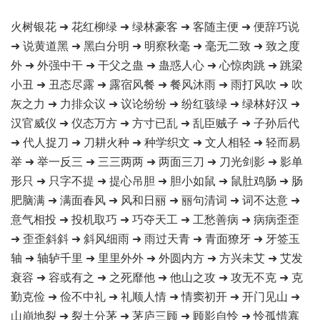
火树银花 ➜ 花红柳绿 ➜ 绿林豪客 ➜ 客随主便 ➜ 便辞巧说
➜ 说黄道黑 ➜ 黑白分明 ➜ 明察秋毫 ➜ 毫无二致 ➜ 致之度
外 ➜ 外强中干 ➜ 干父之蛊 ➜ 蛊惑人心 ➜ 心惊肉跳 ➜ 跳梁
小丑 ➜ 丑态尽露 ➜ 露宿风餐 ➜ 餐风沐雨 ➜ 雨打风吹 ➜ 吹
灰之力 ➜ 力排众议 ➜ 议论纷纷 ➜ 纷红骇绿 ➜ 绿林好汉 ➜
汉官威仪 ➜ 仪态万方 ➜ 方寸已乱 ➜ 乱臣贼子 ➜ 子孙后代
➜ 代人捉刀 ➜ 刀耕火种 ➜ 种学织文 ➜ 文人相轻 ➜ 轻而易
举 ➜ 举一反三 ➜ 三三两两 ➜ 两面三刀 ➜ 刀光剑影 ➜ 影单
形只 ➜ 只字不提 ➜ 提心吊胆 ➜ 胆小如鼠 ➜ 鼠肚鸡肠 ➜ 肠
肥脑满 ➜ 满面春风 ➜ 风和日丽 ➜ 丽句清词 ➜ 词不达意 ➜
意气相投 ➜ 投机取巧 ➜ 巧夺天工 ➜ 工愁善病 ➜ 病病歪歪
➜ 歪歪斜斜 ➜ 斜风细雨 ➜ 雨过天青 ➜ 青面獠牙 ➜ 牙签玉
轴 ➜ 轴轳千里 ➜ 里里外外 ➜ 外圆内方 ➜ 方兴未艾 ➜ 艾发
衰容 ➜ 容或有之 ➜ 之死靡他 ➜ 他山之攻 ➜ 攻无不克 ➜ 克
勤克俭 ➜ 俭不中礼 ➜ 礼顺人情 ➜ 情窦初开 ➜ 开门见山 ➜
山崩地裂 ➜ 裂土分茅 ➜ 茅庐三顾 ➜ 顾影自怜 ➜ 怜孤惜寡