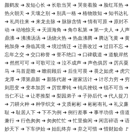
颜鹤发 ➜ 发短心长 ➜ 长歌当哭 ➜ 哭丧着脸 ➜ 脸红耳热 ➜
热火朝天 ➜ 天壤之别 ➜ 别具一格 ➜ 格物致知 ➜ 知书达礼
➜ 礼尚往来 ➜ 来龙去脉 ➜ 脉脉含情 ➜ 情有可原 ➜ 原封不
动 ➜ 动地惊天 ➜ 天涯海角 ➜ 角巾私第 ➜ 第一夫人 ➜ 人声
鼎沸 ➜ 沸沸汤汤 ➜ 汤烧火热 ➜ 热血沸腾 ➜ 腾达飞黄 ➜ 黄
袍加身 ➜ 身临其境 ➜ 境过情迁 ➜ 迁善改过 ➜ 过目不忘 ➜
忘年之交 ➜ 交口称誉 ➜ 誉不绝口 ➜ 口碑载道 ➜ 道貌岸然
➜ 然然可可 ➜ 可歌可泣 ➜ 泣不成声 ➜ 声色俱厉 ➜ 厉兵粟
马 ➜ 马首是瞻 ➜ 瞻前顾后 ➜ 后生可畏 ➜ 畏之如虎 ➜ 虎穴
龙潭 ➜ 潭第鼎新 ➜ 新陈代谢 ➜ 谢家活计 ➜ 计尽力穷 ➜ 穷
则思变 ➜ 变本加厉 ➜ 厉世摩钝 ➜ 钝兵挫锐 ➜ 锐不可当 ➜
当仁不让 ➜ 让枣推梨 ➜ 梨园弟子 ➜ 子孙后代 ➜ 代人捉刀
➜ 刀耕火种 ➜ 种学织文 ➜ 文质彬彬 ➜ 彬彬有礼 ➜ 礼义廉
耻 ➜ 耻居人下 ➜ 下不为例 ➜ 例行差事 ➜ 事半功倍 ➜ 倍道
兼行 ➜ 行色匆匆 ➜ 匆匆忙忙 ➜ 忙里偷闲 ➜ 闲言碎语 ➜ 语
妙天下 ➜ 下车伊始 ➜ 始乱终弃 ➜ 弃之可惜 ➜ 惜财如命 🚩