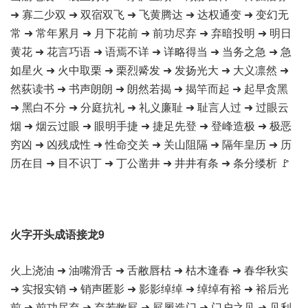
➜ 寡二少双 ➜ 双宿双飞 ➜ 飞黄腾达 ➜ 达权通变 ➜ 变幻无
常 ➜ 常年累月 ➜ 月下花前 ➜ 前功尽弃 ➜ 弃暗投明 ➜ 明日
黄花 ➜ 花言巧语 ➜ 语焉不详 ➜ 详略得当 ➜ 当务之急 ➜ 急
如星火 ➜ 火中取栗 ➜ 栗烈觱发 ➜ 发扬光大 ➜ 大义凛然 ➜
然荻读书 ➜ 书声朗朗 ➜ 朗然若揭 ➜ 揭竿而起 ➜ 起早贪黑
➜ 黑白不分 ➜ 分庭抗礼 ➜ 礼义廉耻 ➜ 耻言人过 ➜ 过眼云
烟 ➜ 烟云过眼 ➜ 眼明手捷 ➜ 捷足先登 ➜ 登峰造极 ➜ 极恶
穷凶 ➜ 凶残成性 ➜ 性命交关 ➜ 关山阻隔 ➜ 隔年皇历 ➜ 历
历在目 ➜ 目不识丁 ➜ 丁公凿井 ➜ 井井有条 ➜ 条分缕析 🚩
火字开头成语接龙9
火上浇油 ➜ 油嘴滑舌 ➜ 舌敝唇枯 ➜ 枯木逢春 ➜ 春华秋实
➜ 实报实销 ➜ 销声匿影 ➜ 影影绰绰 ➜ 绰绰有裕 ➜ 裕后光
前 ➜ 前功尽弃 ➜ 弃若敝屣 ➜ 屣履造门 ➜ 门户之见 ➜ 见利