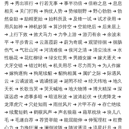
秀 ➜ 秀出班行 ➜ 行若无事 ➜ 事半功倍 ➜ 倍称之息 ➜ 息息
相关 ➜ 关门打狗 ➜ 狗仗人势 ➜ 势倾朝野 ➜ 野心勃勃 ➜ 勃
然奋励 ➜ 励精更始 ➜ 始料所及 ➜ 及锋一试 ➜ 试才录用 ➜
用兵如神 ➜ 神机妙算 ➜ 算沙抟空 ➜ 空前绝后 ➜ 后来居上
➜ 上行下效 ➜ 效犬马力 ➜ 力争上游 ➜ 游刃有余 ➜ 余波未
平 ➜ 平步青云 ➜ 云蒸霞蔚 ➜ 蔚为奇观 ➜ 观望徘徊 ➜ 徊肠
伤气 ➜ 气壮山河 ➜ 河清难俟 ➜ 俟河之清 ➜ 清尘浊水 ➜ 水
性杨花 ➜ 花红柳绿 ➜ 绿女红男 ➜ 男婚女嫁 ➜ 嫁犬逐犬 ➜
犬牙交错 ➜ 错过时机 ➜ 机关用尽 ➜ 尽力而为 ➜ 为人作嫁
➜ 嫁狗逐狗 ➜ 狗尾续貂 ➜ 貂狗相属 ➜ 属纩之际 ➜ 际遇风
云 ➜ 云谲波诡 ➜ 诡谲怪诞 ➜ 诞罔不经 ➜ 经天纬地 ➜ 地久
天长 ➜ 长歌当哭 ➜ 哭天喊地 ➜ 地大物博 ➜ 博大精深 ➜ 深
谋远虑 ➜ 虑事多暗 ➜ 暗送秋波 ➜ 波涛起伏 ➜ 伏虎降龙 ➜
龙潭虎穴 ➜ 穴处知雨 ➜ 雨丝风片 ➜ 片甲不存 ➜ 存亡绝续
➜ 续鹜短鹤 ➜ 鹤唳风声 ➜ 声名狼藉 ➜ 藉草枕块 ➜ 块儿八
毛 ➜ 毛遂自荐 ➜ 荐贤举能 ➜ 能屈能伸 ➜ 伸冤理枉 ➜ 枉费
心力 ➜ 力挽狂澜 ➜ 澜倒波随 ➜ 随波逐流 ➜ 流星赶月 ➜ 月