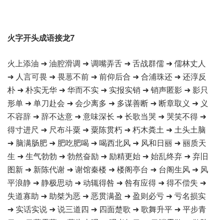
火字开头成语接龙7
火上添油 ➜ 油腔滑调 ➜ 调嘴弄舌 ➜ 舌战群儒 ➜ 儒林丈人
➜ 人言可畏 ➜ 畏葸不前 ➜ 前仰后合 ➜ 合浦珠还 ➜ 还淳反
朴 ➜ 朴实无华 ➜ 华而不实 ➜ 实报实销 ➜ 销声匿影 ➜ 影只
形单 ➜ 单刀赴会 ➜ 会少离多 ➜ 多谋善断 ➜ 断章取义 ➜ 义
不容辞 ➜ 辞不达意 ➜ 意味深长 ➜ 长歌当哭 ➜ 哭笑不得 ➜
得寸进尺 ➜ 尺布斗粟 ➜ 粟陈贯朽 ➜ 朽木粪土 ➜ 土头土脑
➜ 脑满肠肥 ➜ 肥吃肥喝 ➜ 喝西北风 ➜ 风和日丽 ➜ 丽质天
生 ➜ 生气勃勃 ➜ 勃然奋励 ➜ 励精更始 ➜ 始乱终弃 ➜ 弃旧
图新 ➜ 新陈代谢 ➜ 谢馆秦楼 ➜ 楼阁亭台 ➜ 台阁生风 ➜ 风
平浪静 ➜ 静极思动 ➜ 动辄得咎 ➜ 咎有应得 ➜ 得不偿失 ➜
失道寡助 ➜ 助桀为恶 ➜ 恶贯满盈 ➜ 盈则必亏 ➜ 亏名损实
➜ 实话实说 ➜ 说三道四 ➜ 四面楚歌 ➜ 歌舞升平 ➜ 平步青