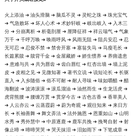
火上添油 ➜ 油头滑脑 ➜ 脑瓜不灵 ➜ 灵蛇之珠 ➜ 珠光宝气
➜ 气急败坏 ➜ 坏人心术 ➜ 术妙轩岐 ➜ 岐出岐入 ➜ 入木三
分 ➜ 分崩离析 ➜ 析毫剖厘 ➜ 厘降征祥 ➜ 祥云瑞气 ➜ 气象
万千 ➜ 千呼万唤 ➜ 唤雨呼风 ➜ 风雨无阻 ➜ 阻兵安忍 ➜ 忍
无可忍 ➜ 忍俊不禁 ➜ 禁舍开塞 ➜ 塞翁失马 ➜ 马瘦毛长 ➜
长篇累牍 ➜ 牍背千金 ➜ 金屋藏娇 ➜ 娇生惯养 ➜ 养痈遗患
➜ 患难与共 ➜ 共为唇齿 ➜ 齿白唇红 ➜ 红杏出墙 ➜ 墙上泥
皮 ➜ 皮相之见 ➜ 见微知著 ➜ 著书立说 ➜ 说短论长 ➜ 长驱
直入 ➜ 入乡随俗 ➜ 俗不可耐 ➜ 耐人寻味 ➜ 味如嚼醋 ➜ 醋
海翻波 ➜ 波涛滚滚 ➜ 滚瓜溜油 ➜ 油然而生 ➜ 生龙活虎 ➜
虎背熊腰 ➜ 腰缠万贯 ➜ 贯穿今古 ➜ 古色古香 ➜ 香草美人
➜ 人云亦云 ➜ 云蒸霞蔚 ➜ 蔚为奇观 ➜ 观往知来 ➜ 来日方
长 ➜ 长袖善舞 ➜ 舞文弄法 ➜ 法外施恩 ➜ 恩重如山 ➜ 山明
水秀 ➜ 秀外慧中 ➜ 中原逐鹿 ➜ 鹿车共挽 ➜ 挽弩自射 ➜ 射
像止啼 ➜ 啼啼哭哭 ➜ 哭天抹泪 ➜ 泪如雨下 ➜ 下笔成章 ➜