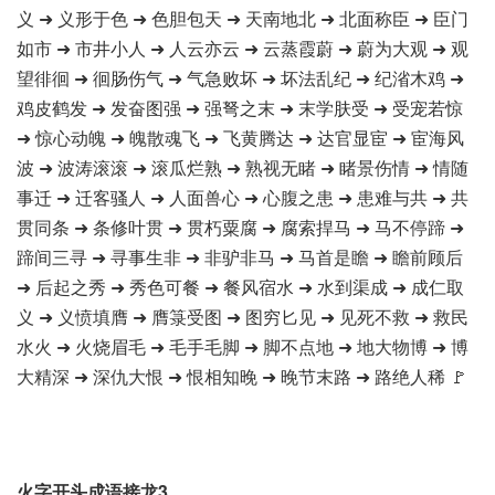
义 ➜ 义形于色 ➜ 色胆包天 ➜ 天南地北 ➜ 北面称臣 ➜ 臣门
如市 ➜ 市井小人 ➜ 人云亦云 ➜ 云蒸霞蔚 ➜ 蔚为大观 ➜ 观
望徘徊 ➜ 徊肠伤气 ➜ 气急败坏 ➜ 坏法乱纪 ➜ 纪渻木鸡 ➜
鸡皮鹤发 ➜ 发奋图强 ➜ 强弩之末 ➜ 末学肤受 ➜ 受宠若惊
➜ 惊心动魄 ➜ 魄散魂飞 ➜ 飞黄腾达 ➜ 达官显宦 ➜ 宦海风
波 ➜ 波涛滚滚 ➜ 滚瓜烂熟 ➜ 熟视无睹 ➜ 睹景伤情 ➜ 情随
事迁 ➜ 迁客骚人 ➜ 人面兽心 ➜ 心腹之患 ➜ 患难与共 ➜ 共
贯同条 ➜ 条修叶贯 ➜ 贯朽粟腐 ➜ 腐索捍马 ➜ 马不停蹄 ➜
蹄间三寻 ➜ 寻事生非 ➜ 非驴非马 ➜ 马首是瞻 ➜ 瞻前顾后
➜ 后起之秀 ➜ 秀色可餐 ➜ 餐风宿水 ➜ 水到渠成 ➜ 成仁取
义 ➜ 义愤填膺 ➜ 膺箓受图 ➜ 图穷匕见 ➜ 见死不救 ➜ 救民
水火 ➜ 火烧眉毛 ➜ 毛手毛脚 ➜ 脚不点地 ➜ 地大物博 ➜ 博
大精深 ➜ 深仇大恨 ➜ 恨相知晚 ➜ 晚节末路 ➜ 路绝人稀 🚩
火字开头成语接龙3