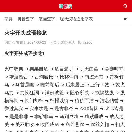

字典
拼音查字
笔画查字
现代汉语通用字表

通用规范汉字表
叠字大全
独体字大全
极简英语词典
火字开头成语接龙
词语六 发布于 2024-03-23
分类：
成语接龙
阅读(200)
词语六
火字开头成语接龙1
火中取栗 ➜ 栗栗自危 ➜ 危言耸听 ➜ 听天由命 ➜ 命蹇时乖
➜ 乖唇蜜舌 ➜ 舌剑唇枪 ➜ 枪林弹雨 ➜ 雨过天青 ➜ 青梅竹
马 ➜ 马首是瞻 ➜ 瞻前顾后 ➜ 后来居上 ➜ 上行下效 ➜ 效犬
马力 ➜ 力挽狂澜 ➜ 澜倒波随 ➜ 随心所欲 ➜ 欲擒故纵 ➜ 纵
横捭阖 ➜ 阖门却扫 ➜ 扫榻以待 ➜ 待价而沽 ➜ 沽名钓誉 ➜
誉过其实 ➜ 实事求是 ➜ 是古非今 ➜ 今非昔比 ➜ 比比皆是
➜ 是是非非 ➜ 非驴非马 ➜ 马到成功 ➜ 功败垂成 ➜ 成人之
美 ➜ 美不胜收 ➜ 收回成命 ➜ 命若悬丝 ➜ 丝丝入扣 ➜ 扣人