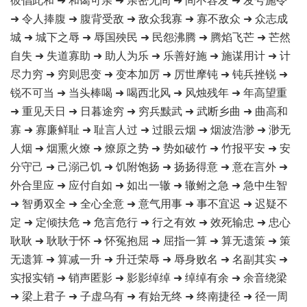
➜ 令人捧腹 ➜ 腹背受敌 ➜ 敌众我寡 ➜ 寡不敌众 ➜ 众志成
城 ➜ 城下之辱 ➜ 辱国殃民 ➜ 民怨沸腾 ➜ 腾焰飞芒 ➜ 芒然
自失 ➜ 失道寡助 ➜ 助人为乐 ➜ 乐善好施 ➜ 施谋用计 ➜ 计
尽力穷 ➜ 穷则思变 ➜ 变本加厉 ➜ 厉世摩钝 ➜ 钝兵挫锐 ➜
锐不可当 ➜ 当头棒喝 ➜ 喝西北风 ➜ 风烛残年 ➜ 年高望重
➜ 重见天日 ➜ 日暮途穷 ➜ 穷兵黩武 ➜ 武断乡曲 ➜ 曲高和
寡 ➜ 寡廉鲜耻 ➜ 耻言人过 ➜ 过眼云烟 ➜ 烟波浩渺 ➜ 渺无
人烟 ➜ 烟熏火燎 ➜ 燎原之势 ➜ 势如破竹 ➜ 竹报平安 ➜ 安
分守己 ➜ 己溺己饥 ➜ 饥附饱扬 ➜ 扬扬得意 ➜ 意在言外 ➜
外合里应 ➜ 应付自如 ➜ 如出一辙 ➜ 辙鲋之急 ➜ 急中生智
➜ 智勇双全 ➜ 全心全意 ➜ 意气用事 ➜ 事不宜迟 ➜ 迟疑不
定 ➜ 定倾扶危 ➜ 危言危行 ➜ 行之有效 ➜ 效死输忠 ➜ 忠心
耿耿 ➜ 耿耿于怀 ➜ 怀冤抱屈 ➜ 屈指一算 ➜ 算无遗策 ➜ 策
无遗算 ➜ 算减一升 ➜ 升迁荣辱 ➜ 辱身败名 ➜ 名副其实 ➜
实报实销 ➜ 销声匿影 ➜ 影影绰绰 ➜ 绰绰有余 ➜ 余音绕梁
➜ 梁上君子 ➜ 子虚乌有 ➜ 有始无终 ➜ 终南捷径 ➜ 径一周