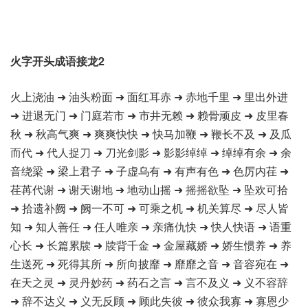
火字开头成语接龙2
火上浇油 ➜ 油头粉面 ➜ 面红耳赤 ➜ 赤地千里 ➜ 里出外进
➜ 进退无门 ➜ 门庭若市 ➜ 市井无赖 ➜ 赖骨顽皮 ➜ 皮里春
秋 ➜ 秋高气爽 ➜ 爽爽快快 ➜ 快马加鞭 ➜ 鞭长不及 ➜ 及瓜
而代 ➜ 代人捉刀 ➜ 刀光剑影 ➜ 影影绰绰 ➜ 绰绰有余 ➜ 余
音绕梁 ➜ 梁上君子 ➜ 子虚乌有 ➜ 有声有色 ➜ 色厉内荏 ➜
荏苒代谢 ➜ 谢天谢地 ➜ 地动山摇 ➜ 摇摇欲坠 ➜ 坠欢可拾
➜ 拾遗补阙 ➜ 阙一不可 ➜ 可乘之机 ➜ 机关算尽 ➜ 尽人皆
知 ➜ 知人善任 ➜ 任人唯亲 ➜ 亲痛仇快 ➜ 快人快语 ➜ 语重
心长 ➜ 长篇累牍 ➜ 牍背千金 ➜ 金屋藏娇 ➜ 娇生惯养 ➜ 养
生送死 ➜ 死得其所 ➜ 所向披靡 ➜ 靡靡之音 ➜ 音容宛在 ➜
在天之灵 ➜ 灵丹妙药 ➜ 药石之言 ➜ 言不及义 ➜ 义不容辞
➜ 辞不达义 ➜ 义无反顾 ➜ 顾此失彼 ➜ 彼众我寡 ➜ 寡恩少