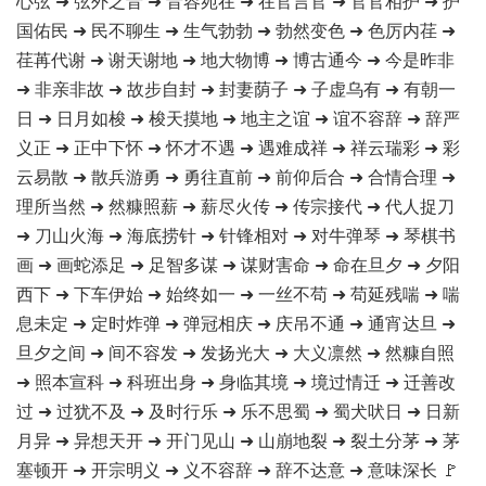
心弦 ➜ 弦外之音 ➜ 音容宛在 ➜ 在官言官 ➜ 官官相护 ➜ 护
国佑民 ➜ 民不聊生 ➜ 生气勃勃 ➜ 勃然变色 ➜ 色厉内荏 ➜
荏苒代谢 ➜ 谢天谢地 ➜ 地大物博 ➜ 博古通今 ➜ 今是昨非
➜ 非亲非故 ➜ 故步自封 ➜ 封妻荫子 ➜ 子虚乌有 ➜ 有朝一
日 ➜ 日月如梭 ➜ 梭天摸地 ➜ 地主之谊 ➜ 谊不容辞 ➜ 辞严
义正 ➜ 正中下怀 ➜ 怀才不遇 ➜ 遇难成祥 ➜ 祥云瑞彩 ➜ 彩
云易散 ➜ 散兵游勇 ➜ 勇往直前 ➜ 前仰后合 ➜ 合情合理 ➜
理所当然 ➜ 然糠照薪 ➜ 薪尽火传 ➜ 传宗接代 ➜ 代人捉刀
➜ 刀山火海 ➜ 海底捞针 ➜ 针锋相对 ➜ 对牛弹琴 ➜ 琴棋书
画 ➜ 画蛇添足 ➜ 足智多谋 ➜ 谋财害命 ➜ 命在旦夕 ➜ 夕阳
西下 ➜ 下车伊始 ➜ 始终如一 ➜ 一丝不苟 ➜ 苟延残喘 ➜ 喘
息未定 ➜ 定时炸弹 ➜ 弹冠相庆 ➜ 庆吊不通 ➜ 通宵达旦 ➜
旦夕之间 ➜ 间不容发 ➜ 发扬光大 ➜ 大义凛然 ➜ 然糠自照
➜ 照本宣科 ➜ 科班出身 ➜ 身临其境 ➜ 境过情迁 ➜ 迁善改
过 ➜ 过犹不及 ➜ 及时行乐 ➜ 乐不思蜀 ➜ 蜀犬吠日 ➜ 日新
月异 ➜ 异想天开 ➜ 开门见山 ➜ 山崩地裂 ➜ 裂土分茅 ➜ 茅
塞顿开 ➜ 开宗明义 ➜ 义不容辞 ➜ 辞不达意 ➜ 意味深长 🚩