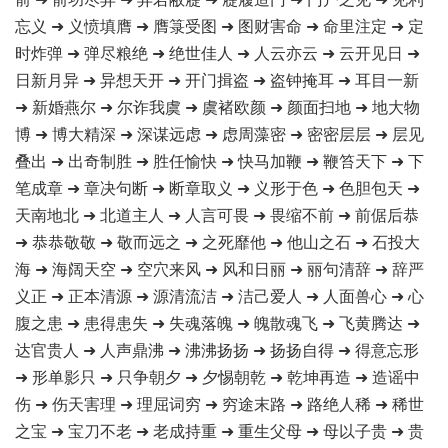
忘义 ➜ 义愤填膺 ➜ 膺箓受图 ➜ 图财害命 ➜ 命里注定 ➜ 定
时炸弹 ➜ 弹尽粮绝 ➜ 绝世佳人 ➜ 人云亦云 ➜ 云开见日 ➜
日新月异 ➜ 异想天开 ➜ 开门揖盗 ➜ 盗钟掩耳 ➜ 耳目一新
➜ 新婚燕尔 ➜ 尔诈我虞 ➜ 虞褚欧颜 ➜ 颜面扫地 ➜ 地大物
博 ➜ 博大精深 ➜ 深谋远虑 ➜ 虑周藻密 ➜ 密密层层 ➜ 层见
叠出 ➜ 出奇制胜 ➜ 胜任愉快 ➜ 快马加鞭 ➜ 鞭笞天下 ➜ 下
笔成章 ➜ 章决句断 ➜ 断章取义 ➜ 义形于色 ➜ 色胆包天 ➜
天南地北 ➜ 北道主人 ➜ 人言可畏 ➜ 畏缩不前 ➜ 前倨后恭
➜ 恭恭敬敬 ➜ 敬而远之 ➜ 之死靡他 ➜ 他山之石 ➜ 石投大
海 ➜ 海阔天空 ➜ 空穴来风 ➜ 风和日丽 ➜ 丽句清辞 ➜ 辞严
义正 ➜ 正本清源 ➜ 源清流洁 ➜ 洁己爱人 ➜ 人面兽心 ➜ 心
腹之患 ➜ 患得患失 ➜ 失魂落魄 ➜ 魄散魂飞 ➜ 飞黄腾达 ➜
达官贵人 ➜ 人声鼎沸 ➜ 沸沸扬扬 ➜ 扬扬自得 ➜ 得意忘形
➜ 形单影只 ➜ 只争朝夕 ➜ 夕惕朝乾 ➜ 乾坤再造 ➜ 造谣中
伤 ➜ 伤天害理 ➜ 理屈词穷 ➜ 穷途末路 ➜ 路绝人稀 ➜ 稀世
之宝 ➜ 宝刀不老 ➜ 老成持重 ➜ 重生父母 ➜ 母以子贵 ➜ 贵