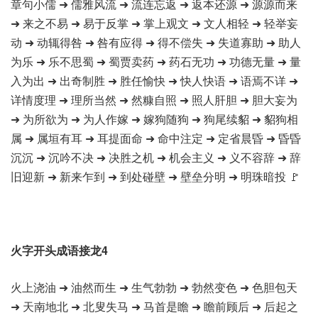
章句小儒 ➜ 儒雅风流 ➜ 流连忘返 ➜ 返本还源 ➜ 源源而来
➜ 来之不易 ➜ 易于反掌 ➜ 掌上观文 ➜ 文人相轻 ➜ 轻举妄
动 ➜ 动辄得咎 ➜ 咎有应得 ➜ 得不偿失 ➜ 失道寡助 ➜ 助人
为乐 ➜ 乐不思蜀 ➜ 蜀贾卖药 ➜ 药石无功 ➜ 功德无量 ➜ 量
入为出 ➜ 出奇制胜 ➜ 胜任愉快 ➜ 快人快语 ➜ 语焉不详 ➜
详情度理 ➜ 理所当然 ➜ 然糠自照 ➜ 照人肝胆 ➜ 胆大妄为
➜ 为所欲为 ➜ 为人作嫁 ➜ 嫁狗随狗 ➜ 狗尾续貂 ➜ 貂狗相
属 ➜ 属垣有耳 ➜ 耳提面命 ➜ 命中注定 ➜ 定省晨昏 ➜ 昏昏
沉沉 ➜ 沉吟不决 ➜ 决胜之机 ➜ 机会主义 ➜ 义不容辞 ➜ 辞
旧迎新 ➜ 新来乍到 ➜ 到处碰壁 ➜ 壁垒分明 ➜ 明珠暗投 🚩
火字开头成语接龙4
火上浇油 ➜ 油然而生 ➜ 生气勃勃 ➜ 勃然变色 ➜ 色胆包天
➜ 天南地北 ➜ 北叟失马 ➜ 马首是瞻 ➜ 瞻前顾后 ➜ 后起之