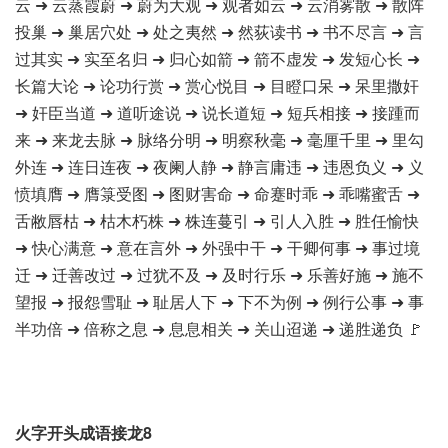
云 ➜ 云蒸霞蔚 ➜ 蔚为大观 ➜ 观者如云 ➜ 云消雾散 ➜ 散阵
投巢 ➜ 巢居穴处 ➜ 处之夷然 ➜ 然荻读书 ➜ 书不尽言 ➜ 言
过其实 ➜ 实至名归 ➜ 归心如箭 ➜ 箭不虚发 ➜ 发短心长 ➜
长篇大论 ➜ 论功行赏 ➜ 赏心悦目 ➜ 目瞪口呆 ➜ 呆里撒奸
➜ 奸臣当道 ➜ 道听途说 ➜ 说长道短 ➜ 短兵相接 ➜ 接踵而
来 ➜ 来龙去脉 ➜ 脉络分明 ➜ 明察秋毫 ➜ 毫厘千里 ➜ 里勾
外连 ➜ 连日连夜 ➜ 夜阑人静 ➜ 静言庸违 ➜ 违恩负义 ➜ 义
愤填膺 ➜ 膺箓受图 ➜ 图财害命 ➜ 命蹇时乖 ➜ 乖嘴蜜舌 ➜
舌敝唇枯 ➜ 枯木朽株 ➜ 株连蔓引 ➜ 引人入胜 ➜ 胜任愉快
➜ 快心满意 ➜ 意在言外 ➜ 外强中干 ➜ 干卿何事 ➜ 事过境
迁 ➜ 迁善改过 ➜ 过犹不及 ➜ 及时行乐 ➜ 乐善好施 ➜ 施不
望报 ➜ 报怨雪耻 ➜ 耻居人下 ➜ 下不为例 ➜ 例行公事 ➜ 事
半功倍 ➜ 倍称之息 ➜ 息息相关 ➜ 关山迢递 ➜ 递胜递负 🚩
火字开头成语接龙8