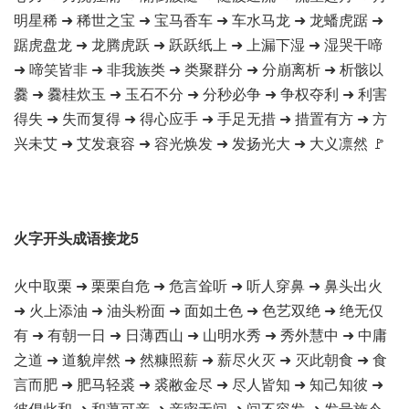
明星稀 ➜ 稀世之宝 ➜ 宝马香车 ➜ 车水马龙 ➜ 龙蟠虎踞 ➜
踞虎盘龙 ➜ 龙腾虎跃 ➜ 跃跃纸上 ➜ 上漏下湿 ➜ 湿哭干啼
➜ 啼笑皆非 ➜ 非我族类 ➜ 类聚群分 ➜ 分崩离析 ➜ 析骸以
爨 ➜ 爨桂炊玉 ➜ 玉石不分 ➜ 分秒必争 ➜ 争权夺利 ➜ 利害
得失 ➜ 失而复得 ➜ 得心应手 ➜ 手足无措 ➜ 措置有方 ➜ 方
兴未艾 ➜ 艾发衰容 ➜ 容光焕发 ➜ 发扬光大 ➜ 大义凛然 🚩
火字开头成语接龙5
火中取栗 ➜ 栗栗自危 ➜ 危言耸听 ➜ 听人穿鼻 ➜ 鼻头出火
➜ 火上添油 ➜ 油头粉面 ➜ 面如土色 ➜ 色艺双绝 ➜ 绝无仅
有 ➜ 有朝一日 ➜ 日薄西山 ➜ 山明水秀 ➜ 秀外慧中 ➜ 中庸
之道 ➜ 道貌岸然 ➜ 然糠照薪 ➜ 薪尽火灭 ➜ 灭此朝食 ➜ 食
言而肥 ➜ 肥马轻裘 ➜ 裘敝金尽 ➜ 尽人皆知 ➜ 知己知彼 ➜
彼倡此和 ➜ 和蔼可亲 ➜ 亲密无间 ➜ 间不容发 ➜ 发号施令