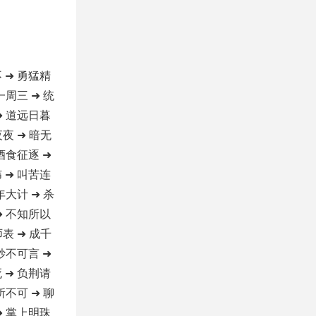
 ➜ 勇猛精
一周三 ➜ 统
➜ 道远日暮
夜夜 ➜ 暗无
 酒食征逐 ➜
 ➜ 叫苦连
年大计 ➜ 杀
➜ 不知所以
师表 ➜ 成千
 妙不可言 ➜
 ➜ 负荆请
所不可 ➜ 聊
➜ 掌上明珠