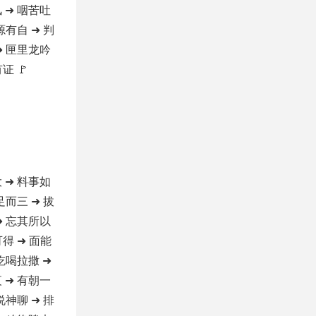
 ➜ 咽苦吐
源有自 ➜ 判
➜ 匣里龙吟
证 🚩
 ➜ 料事如
足而三 ➜ 拔
➜ 忘其所以
可得 ➜ 面能
 吃喝拉撒 ➜
 ➜ 有朝一
说神聊 ➜ 排