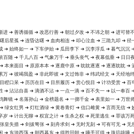
渐进 ➜ 善诱循循 ➜ 改恶行善 ➜ 朝过夕改 ➜ 不讳之朝 ➜ 进可替不
 曙后星孤 ➜ 连昏达曙 ➜ 血肉相连 ➜ 叩心泣血 ➜ 三跪九叩 ➜ 径
成 ➜ 始终如一 ➜ 下车伊始 ➜ 瓜田李下 ➜ 沉李浮瓜 ➜ 暮气沉沉 
依百随 ➜ 千儿八百 ➜ 气象万千 ➜ 垂头丧气 ➜ 夜幕低垂 ➜ 日日
➜ 本来面目 ➜ 原原本本 ➜ 逐鹿中原 ➜ 眈眈逐逐 ➜ 逐逐眈眈 ➜
累万 ➜ 彼竭我盈 ➜ 非此即彼 ➜ 文过饰非 ➜ 纬武经文 ➜ 天经地纬
 目瞪口呆 ➜ 历历在目 ➜ 目所履历 ➜ 赏心悦目 ➜ 计功受赏 ➜ 百
胜 ➜ 沾沾自喜 ➜ 滴酒不沾 ➜ 一点一滴 ➜ 百不失一 ➜ 以一奉百 
鸡舞镜 ➜ 名落孙山 ➜ 金榜题名 ➜ 一掷千金 ➜ 表里如一 ➜ 万世
➜ 绿女红男 ➜ 灯红酒绿 ➜ 黄卷青灯 ➜ 信口雌黄 ➜ 言而无信 ➜
卒岁 ➜ 计出无聊 ➜ 权宜之计 ➜ 生杀之权 ➜ 死里逃生 ➜ 罪该万死
 张皇失措 ➜ 剑拔弩张 ➜ 刻舟求剑 ➜ 无时无刻 ➜ 可有可无 ➜ 无
闲 ➜ 东游西荡 ➜ 朝西暮东 ➜ 得胜回朝 ➜ 唾手可得 ➜ 珠玑咳唾 