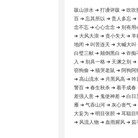
跋山涉水 ➜ 打谩评跋 ➜ 吹吹
百 ➜ 忘其所以 ➜ 贵人多忘 ➜
念不忘 ➜ 心心念念 ➜ 别有用
➜ 大风大浪 ➜ 贪小失大 ➜ 羊
地闭 ➜ 叫苦连天 ➜ 大喊大叫 
白璧三献 ➜ 颠倒黑白 ➜ 诈痴
入 ➜ 别具一格 ➜ 天渊之别 ➜
窃狗偷 ➜ 猫哭老鼠 ➜ 阿狗阿
➜ 高山流水 ➜ 月黑风高 ➜ 吟
警百 ➜ 春生秋杀 ➜ 着手成春 
差强人意 ➜ 鬼使神差 ➜ 白日
雁 ➜ 气吞山河 ➜ 灰心丧气 ➜
大妄为 ➜ 明目张胆 ➜ 耳聪目
➜ 风流人物 ➜ 血雨腥风 ➜ 茹