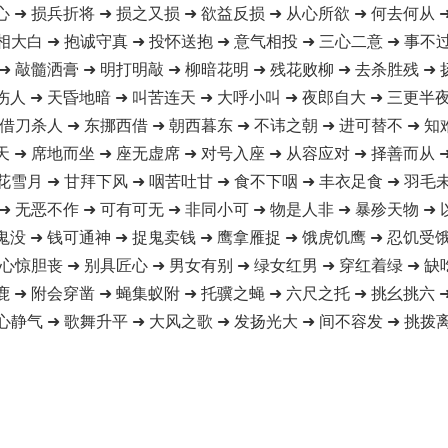
心 ➜ 损兵折将 ➜ 损之又损 ➜ 欲益反损 ➜ 从心所欲 ➜ 何去何从 
相大白 ➜ 抱诚守真 ➜ 投怀送抱 ➜ 意气相投 ➜ 三心二意 ➜ 事不
➜ 敲髓洒膏 ➜ 明打明敲 ➜ 柳暗花明 ➜ 残花败柳 ➜ 去杀胜残 ➜
伤人 ➜ 天昏地暗 ➜ 叫苦连天 ➜ 大呼小叫 ➜ 夜郎自大 ➜ 三更半夜
 借刀杀人 ➜ 东挪西借 ➜ 朝西暮东 ➜ 不讳之朝 ➜ 进可替不 ➜ 知
天 ➜ 席地而坐 ➜ 座无虚席 ➜ 对号入座 ➜ 从容应对 ➜ 择善而从 
花雪月 ➜ 甘拜下风 ➜ 咽苦吐甘 ➜ 食不下咽 ➜ 丰衣足食 ➜ 羽毛
➜ 无恶不作 ➜ 可有可无 ➜ 非同小可 ➜ 物是人非 ➜ 暴殄天物 ➜
鬼没 ➜ 钱可通神 ➜ 捉鬼卖钱 ➜ 鹰拿雁捉 ➜ 饿虎饥鹰 ➜ 忍饥受饿
 心惊胆丧 ➜ 别具匠心 ➜ 男女有别 ➜ 绿女红男 ➜ 穿红着绿 ➜ 缺
鹿 ➜ 附会穿凿 ➜ 蝇集蚁附 ➜ 托骥之蝇 ➜ 六尺之托 ➜ 挑幺挑六 
心静气 ➜ 歌舞升平 ➜ 大风之歌 ➜ 发扬光大 ➜ 间不容发 ➜ 挑拨离