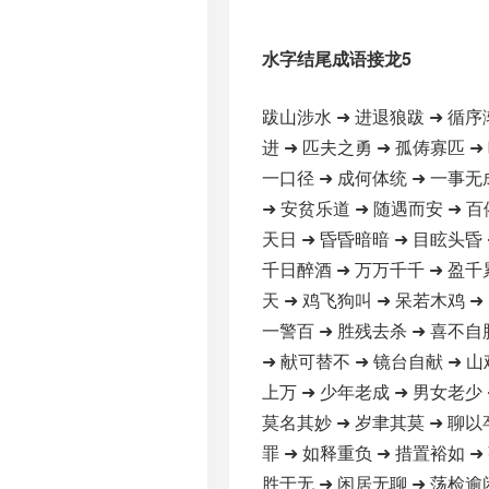
水字结尾成语接龙5
跋山涉水 ➜ 进退狼跋 ➜ 循序
进 ➜ 匹夫之勇 ➜ 孤俦寡匹 ➜
一口径 ➜ 成何体统 ➜ 一事无
➜ 安贫乐道 ➜ 随遇而安 ➜ 百
天日 ➜ 昏昏暗暗 ➜ 目眩头昏 
千日醉酒 ➜ 万万千千 ➜ 盈千
天 ➜ 鸡飞狗叫 ➜ 呆若木鸡 ➜
一警百 ➜ 胜残去杀 ➜ 喜不自
➜ 献可替不 ➜ 镜台自献 ➜ 山
上万 ➜ 少年老成 ➜ 男女老少 
莫名其妙 ➜ 岁聿其莫 ➜ 聊以
罪 ➜ 如释重负 ➜ 措置裕如 ➜
胜于无 ➜ 闲居无聊 ➜ 荡检逾