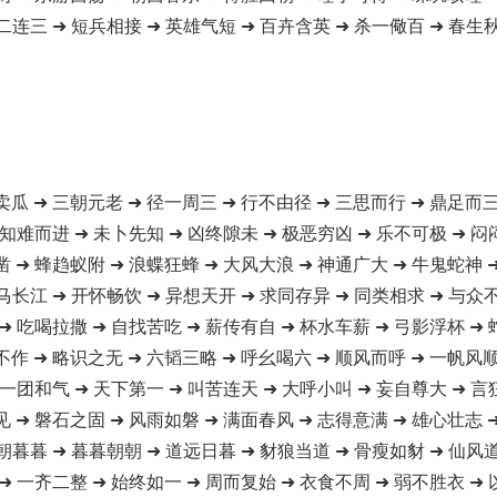
二连三 ➜ 短兵相接 ➜ 英雄气短 ➜ 百卉含英 ➜ 杀一儆百 ➜ 春生秋
卖瓜 ➜ 三朝元老 ➜ 径一周三 ➜ 行不由径 ➜ 三思而行 ➜ 鼎足而三
 知难而进 ➜ 未卜先知 ➜ 凶终隙未 ➜ 极恶穷凶 ➜ 乐不可极 ➜ 闷
凿 ➜ 蜂趋蚁附 ➜ 浪蝶狂蜂 ➜ 大风大浪 ➜ 神通广大 ➜ 牛鬼蛇神 
马长江 ➜ 开怀畅饮 ➜ 异想天开 ➜ 求同存异 ➜ 同类相求 ➜ 与众
➜ 吃喝拉撒 ➜ 自找苦吃 ➜ 薪传有自 ➜ 杯水车薪 ➜ 弓影浮杯 ➜
不作 ➜ 略识之无 ➜ 六韬三略 ➜ 呼幺喝六 ➜ 顺风而呼 ➜ 一帆风顺
 一团和气 ➜ 天下第一 ➜ 叫苦连天 ➜ 大呼小叫 ➜ 妄自尊大 ➜ 言
见 ➜ 磐石之固 ➜ 风雨如磐 ➜ 满面春风 ➜ 志得意满 ➜ 雄心壮志 
朝暮暮 ➜ 暮暮朝朝 ➜ 道远日暮 ➜ 豺狼当道 ➜ 骨瘦如豺 ➜ 仙风
➜ 一齐二整 ➜ 始终如一 ➜ 周而复始 ➜ 衣食不周 ➜ 弱不胜衣 ➜