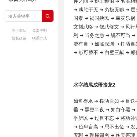
仲之间 ➜ 称王称伯 ➜ 名实相
➜ 聊胜于无 ➜ 穷极无聊 ➜ 层

国泰 ➜ 祸国殃民 ➜ 幸灾乐祸 
文韬武略 ➜ 偃武修文 ➜ 风行
关于本站
|
免责声明
利 ➜ 当务之急 ➜ 锐不可当 ➜
隐私政策
|
联系方式
源有自 ➜ 如临深渊 ➜ 挥洒自
➜ 献可替不 ➜ 白璧三献 ➜ 颠
水字结尾成语接龙2
如鱼得水 ➜ 挥洒自如 ➜ 目送
垂 ➜ 黑更半夜 ➜ 知白守黑 ➜
乎所以 ➜ 过目不忘 ➜ 将功补
➜ 位卑言高 ➜ 思不出位 ➜ 发
无聊 ➜ 理屈词穷 ➜ 伤天害理 