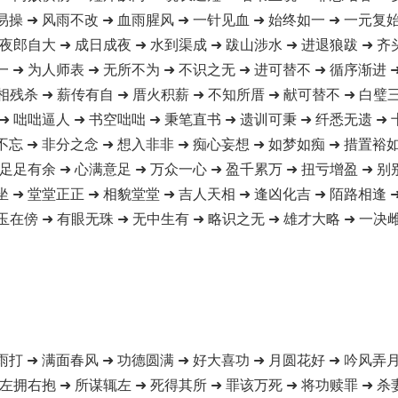
易操 ➜ 风雨不改 ➜ 血雨腥风 ➜ 一针见血 ➜ 始终如一 ➜ 一元复始
 夜郎自大 ➜ 成日成夜 ➜ 水到渠成 ➜ 跋山涉水 ➜ 进退狼跋 ➜ 齐
一 ➜ 为人师表 ➜ 无所不为 ➜ 不识之无 ➜ 进可替不 ➜ 循序渐进 
相残杀 ➜ 薪传有自 ➜ 厝火积薪 ➜ 不知所厝 ➜ 献可替不 ➜ 白璧
➜ 咄咄逼人 ➜ 书空咄咄 ➜ 秉笔直书 ➜ 遗训可秉 ➜ 纤悉无遗 ➜
不忘 ➜ 非分之念 ➜ 想入非非 ➜ 痴心妄想 ➜ 如梦如痴 ➜ 措置裕如
 足足有余 ➜ 心满意足 ➜ 万众一心 ➜ 盈千累万 ➜ 扭亏增盈 ➜ 别
坐 ➜ 堂堂正正 ➜ 相貌堂堂 ➜ 吉人天相 ➜ 逢凶化吉 ➜ 陌路相逢 
玉在傍 ➜ 有眼无珠 ➜ 无中生有 ➜ 略识之无 ➜ 雄才大略 ➜ 一决雌
雨打 ➜ 满面春风 ➜ 功德圆满 ➜ 好大喜功 ➜ 月圆花好 ➜ 吟风弄月
 左拥右抱 ➜ 所谋辄左 ➜ 死得其所 ➜ 罪该万死 ➜ 将功赎罪 ➜ 杀