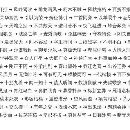
打打 ➜ 凤吟鸾吹 ➜ 雕龙画凤 ➜ 朽木不雕 ➜ 摧枯拉朽 ➜ 百折不摧
 荣华富贵 ➜ 引以为荣 ➜ 旁征博引 ➜ 牛首阿旁 ➜ 以羊易牛 ➜ 忘
心 ➜ 天壤之别 ➜ 不共戴天 ➜ 进可替不 ➜ 突飞猛进 ➜ 蜂合豕突 
很狼贪 ➜ 歧路亡羊 ➜ 麦秀两歧 ➜ 兔丝燕麦 ➜ 守株待兔 ➜ 闭关
➜ 发扬光大 ➜ 间不容发 ➜ 字里行间 ➜ 白纸黑字 ➜ 不明不白 ➜
不颠 ➜ 尔虞我诈 ➜ 聊复尔尔 ➜ 穷极无聊 ➜ 理屈词穷 ➜ 入情入理
 坐井观天 ➜ 众人广坐 ➜ 大庭广众 ➜ 神通广大 ➜ 料事如神 ➜ 偷
猫 ➜ 刚正不阿 ➜ 外柔内刚 ➜ 喜出望外 ➜ 乔迁之喜 ➜ 出谷迁乔 
风弄月 ➜ 无病呻吟 ➜ 可有可无 ➜ 模棱两可 ➜ 一代楷模 ➜ 百不
➜ 十捉九着 ➜ 闻一知十 ➜ 骇人听闻 ➜ 蚁溃鼠骇 ➜ 先驱蝼蚁 ➜
见鬼 ➜ 青红皂白 ➜ 鼻肿眼青 ➜ 异香扑鼻 ➜ 标新立异 ➜ 雁塔名标
 槁木死灰 ➜ 形容枯槁 ➜ 遁迹潜形 ➜ 望风而遁 ➜ 项背相望 ➜ 为
明 ➜ 交头接耳 ➜ 忘年之交 ➜ 没齿不忘 ➜ 神出鬼没 ➜ 聚精会神 
毛饮血 ➜ 拔茅连茹 ➜ 坚忍不拔 ➜ 穷且益坚 ➜ 日暮途穷 ➜ 暗无天