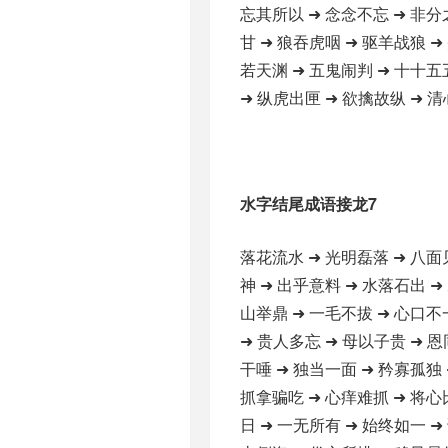
忘其所以 ➜ 念念不忘 ➜ 非分
甘 ➜ 狼吞虎咽 ➜ 驱羊战狼 ➜
若天渊 ➜ 五鬼闹判 ➜ 十十五
➜ 纵虎出匣 ➜ 欲擒故纵 ➜ 清
水字结尾成语接龙7
落花流水 ➜ 光明磊落 ➜ 八面
神 ➜ 出乎意料 ➜ 水落石出 ➜
山举鼎 ➜ 一毛不拔 ➜ 心口不
➜ 贵人多忘 ➜ 母以子贵 ➜ 恩
干唾 ➜ 独当一面 ➜ 矜寡孤独 
抓拿骗吃 ➜ 心痒难抓 ➜ 将心
日 ➜ 一无所有 ➜ 始终如一 ➜