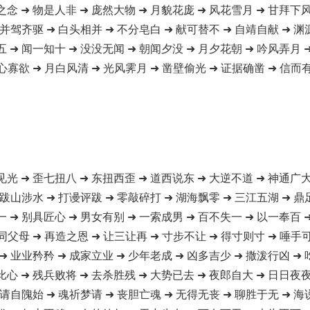
之念 ➜ 物是人非 ➜ 庞然大物 ➜ 月貌花庞 ➜ 风花雪月 ➜ 甘拜下风
 并驾齐驱 ➜ 白头相并 ➜ 不分皂白 ➜ 献可替不 ➜ 自靖自献 ➜ 渊
五 ➜ 闻一知十 ➜ 没没无闻 ➜ 朝闻夕没 ➜ 月夕花朝 ➜ 吟风弄月 
心寡欲 ➜ 月白风清 ➜ 光风霁月 ➜ 凿壁偷光 ➜ 证据确凿 ➜ 信而有
见光 ➜ 歪七扭八 ➜ 东扭西歪 ➜ 道西说东 ➜ 大逆不道 ➜ 神通广大
 跋山涉水 ➜ 打谩评跋 ➜ 零敲碎打 ➜ 湖海飘零 ➜ 三江五湖 ➜ 鼎
一 ➜ 别具匠心 ➜ 男女有别 ➜ 一索成男 ➜ 百不失一 ➜ 以一奉百 
同父母 ➜ 再造之恩 ➜ 让三让再 ➜ 寸步不让 ➜ 得寸则寸 ➜ 唾手
➜ 业业矜矜 ➜ 成家立业 ➜ 少年老成 ➜ 凶多吉少 ➜ 撒泼行凶 ➜
比心 ➜ 残兵败将 ➜ 去杀胜残 ➜ 大势已去 ➜ 夜郎自大 ➜ 日日夜夜
 请自隗始 ➜ 魂祈梦请 ➜ 丧胆亡魂 ➜ 无得无丧 ➜ 聊胜于无 ➜ 海