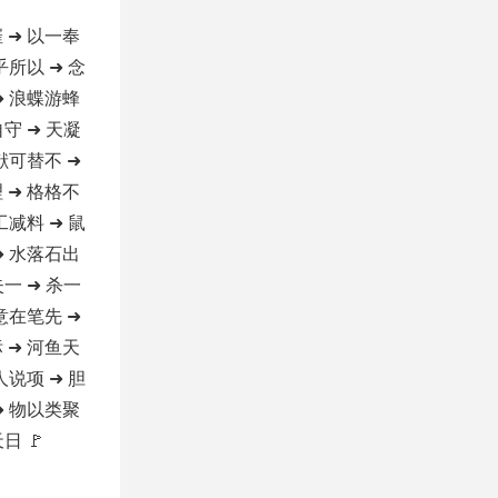
 ➜ 以一奉
乎所以 ➜ 念
➜ 浪蝶游蜂
自守 ➜ 天凝
 献可替不 ➜
 ➜ 格格不
工减料 ➜ 鼠
➜ 水落石出
失一 ➜ 杀一
 意在笔先 ➜
 ➜ 河鱼天
人说项 ➜ 胆
➜ 物以类聚
日 🚩