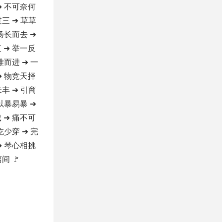
➜ 不可奈何
过三 ➜ 草草
 扬长而去 ➜
 ➜ 举一反
难而进 ➜ 一
➜ 物竞天择
未丰 ➜ 引商
 以暴易暴 ➜
 ➜ 痛不可
吃少穿 ➜ 完
➜ 琴心相挑
间 🚩