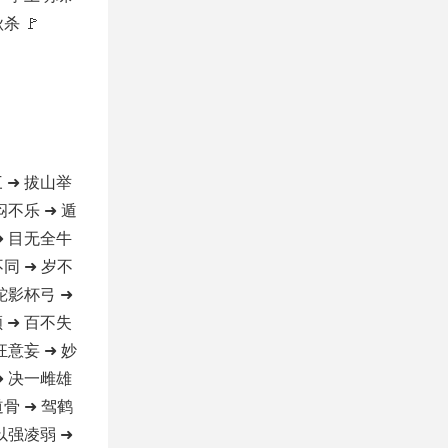
杀 🚩
 ➜ 拔山举
闷不乐 ➜ 遁
➜ 目无全牛
不同 ➜ 岁不
 蛇影杯弓 ➜
 ➜ 百不失
狂意妄 ➜ 妙
➜ 决一雌雄
道骨 ➜ 驾鹤
 以强凌弱 ➜