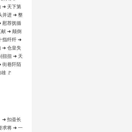
 ➜ 天下第
头并进 ➜ 整
➜ 慰荐抚循
三献 ➜ 颠倒
 十指纤纤 ➜
 ➜ 仓皇失
别扭扭 ➜ 天
➜ 街巷阡陌
雄 🚩
 ➜ 扣壶长
妻求将 ➜ 一