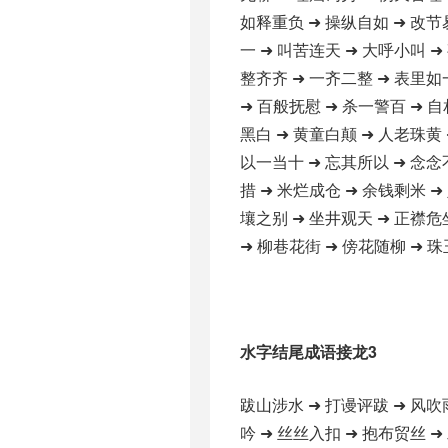
如释重负 ➜ 操纵自如 ➜ 改节
一 ➜ 叫苦连天 ➜ 大呼小叫 ➜
整齐齐 ➜ 一齐二整 ➜ 表里如
➜ 百般抚慰 ➜ 杀一警百 ➜ 自
黑白 ➜ 黄童白颠 ➜ 人老珠黄 
以一当十 ➜ 忘其所以 ➜ 念念
措 ➜ 米烂成仓 ➜ 余钱剩米 ➜
壤之别 ➜ 坐井观天 ➜ 正襟危
➜ 柳巷花街 ➜ 傍花随柳 ➜ 珠
水字结尾成语接龙3
跋山涉水 ➜ 打谩评跋 ➜ 风吹
吟 ➜ 丝丝入扣 ➜ 抱布贸丝 ➜