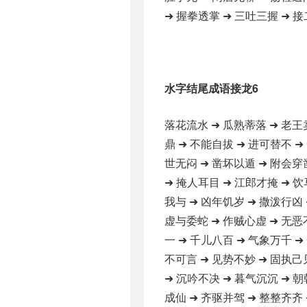
➜ 握拳透掌 ➜ 三吐三握 ➜ 接
水字结尾成语接龙6
落花流水 ➜ 瓜熟蒂落 ➜ 老王
鼎 ➜ 不能自拔 ➜ 进可替不 ➜
世无闷 ➜ 凿坏以遁 ➜ 附会穿
➜ 掩人耳目 ➜ 江郎才掩 ➜ 饮
我与 ➜ 凶年饥岁 ➜ 撒泼行凶 
虚与委蛇 ➜ 作贼心虚 ➜ 无恶
一 ➜ 千儿八百 ➜ 气象万千 ➜
不可言 ➜ 见势不妙 ➜ 固执己
➜ 沉吟不决 ➜ 暮气沉沉 ➜ 朝
成仙 ➜ 齐驱并驾 ➜ 整整齐齐 