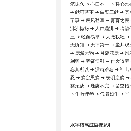
笔抹杀 ➜ 心口不一 ➜ 将心比
➜ 献可替不 ➜ 白璧三献 ➜ 真
了事 ➜ 疾风劲草 ➜ 膏肓之疾 
沸沸扬扬 ➜ 人声鼎沸 ➜ 暗箭
三 ➜ 轻而易举 ➜ 人微权轻 ➜
无所知 ➜ 天下第一 ➜ 坐井观
➜ 庞然大物 ➜ 月貌花庞 ➜ 风
刻羽 ➜ 旁征博引 ➜ 作舍道旁 
忘其所以 ➜ 没齿难忘 ➜ 神出
忍 ➜ 痛定思痛 ➜ 丧明之痛 ➜
整无缺 ➜ 鹿裘不完 ➜ 凿空指
➜ 牛听弹琴 ➜ 气喘如牛 ➜ 平
水字结尾成语接龙4