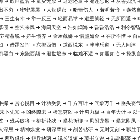
称 ➜ 欺世盗名 ➜ 童叟无欺 ➜ 返老还童 ➜ 流连忘返 ➜ 从善如流 
出不穷 ➜ 密密层层 ➜ 人烟稠密 ➜ 暗箭伤人 ➜ 若明若暗 ➜ 泰然
➜ 三生有幸 ➜ 举一反三 ➜ 轻而易举 ➜ 避重就轻 ➜ 无所回避 ➜
草偃 ➜ 空穴来风 ➜ 海阔天空 ➜ 浩如烟海 ➜ 昏昏浩浩 ➜ 利令智昏
 养精蓄锐 ➜ 娇生惯养 ➜ 金屋藏娇 ➜ 惜墨如金 ➜ 在所不惜 ➜ 自
如 ➜ 借题发挥 ➜ 东挪西借 ➜ 道西说东 ➜ 津津乐道 ➜ 无人问津 
倒黑白 ➜ 东跑西颠 ➜ 避世墙东 ➜ 临难不避 ➜ 如履如临 ➜ 操纵自
手挥 ➜ 赏心悦目 ➜ 计功受赏 ➜ 千方百计 ➜ 气象万千 ➜ 垂头丧气
 未卜先知 ➜ 凶终隙未 ➜ 极恶穷凶 ➜ 计穷力极 ➜ 百年大计 ➜ 以
过 ➜ 残兵败将 ➜ 柳折花残 ➜ 攀花折柳 ➜ 凤附龙攀 ➜ 攀龙附凤 
人深思 ➜ 精神焕发 ➜ 研深覃精 ➜ 刻苦钻研 ➜ 无时无刻 ➜ 聊胜
➜ 两败俱伤 ➜ 短斤缺两 ➜ 说长道短 ➜ 著书立说 ➜ 罪恶昭著 ➜