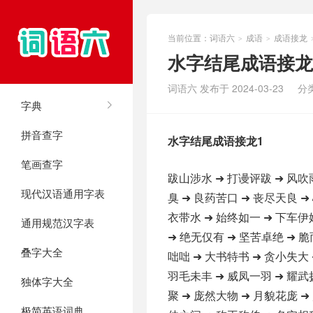
当前位置：
词语六
成语
成语接龙
>
>
水字结尾成语接龙
词语六 发布于 2024-03-23
分
字典
拼音查字
水字结尾成语接龙1
笔画查字
跋山涉水 ➜ 打谩评跋 ➜ 风吹
现代汉语通用字表
臭 ➜ 良药苦口 ➜ 丧尽天良 ➜
衣带水 ➜ 始终如一 ➜ 下车伊
通用规范汉字表
➜ 绝无仅有 ➜ 坚苦卓绝 ➜ 脆
叠字大全
咄咄 ➜ 大书特书 ➜ 贪小失大 
羽毛未丰 ➜ 威凤一羽 ➜ 耀武
独体字大全
聚 ➜ 庞然大物 ➜ 月貌花庞 ➜
极简英语词典