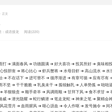
正文
>
类：
成语接龙
阅读(220)
雨打 ➜ 满面春风 ➜ 功德圆满 ➜ 好大喜功 ➜ 投其所好 ➜ 臭味相投
 心惊胆丧 ➜ 将心比心 ➜ 虾兵蟹将 ➜ 水母目虾 ➜ 高山流水 ➜ 水
始 ➜ 不在话下 ➜ 进可替不 ➜ 循序渐进 ➜ 有章可循 ➜ 应有尽有 
而不坚 ➜ 干干脆脆 ➜ 乳臭未干 ➜ 孤犊触乳 ➜ 人单势孤 ➜ 咄咄
➜ 羊狠狼贪 ➜ 顺手牵羊 ➜ 风调雨顺 ➜ 甘拜下风 ➜ 食不求甘 ➜
扬威 ➜ 潜光隐耀 ➜ 蛇行鳞潜 ➜ 笔走龙蛇 ➜ 神来之笔 ➜ 聚精会神
 风花雪月 ➜ 血雨腥风 ➜ 呕心沥血 ➜ 令人作呕 ➜ 发号施令 ➜ 间